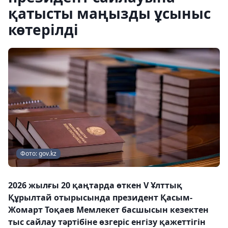
қатысты маңызды ұсыныс
көтерілді
Фото: gov.kz
2026 жылғы 20 қаңтарда өткен V Ұлттық
Құрылтай отырысында президент Қасым-
Жомарт Тоқаев Мемлекет басшысын кезектен
тыс сайлау тәртібіне өзгеріс енгізу қажеттігін