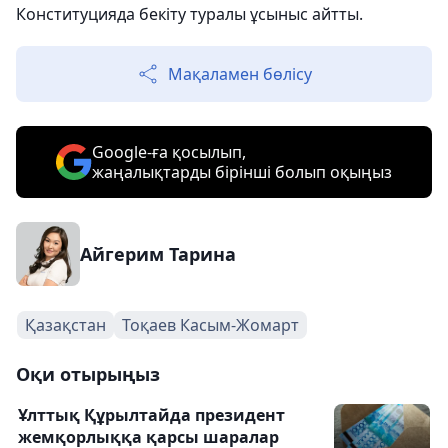
Конституцияда бекіту туралы ұсыныс айтты.
Мақаламен бөлісу
Google-ға қосылып,
жаңалықтарды бірінші болып оқыңыз
Айгерим Тарина
Қазақстан
Тоқаев Касым-Жомарт
Оқи отырыңыз
Ұлттық Құрылтайда президент
жемқорлыққа қарсы шаралар