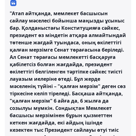
"Атап айтқанда, мемлекет басшысын
сайлау мәселесі бойынша маңызды ұсыныс
бар. Қолданыстағы Конституцияға сәйкес,
президент өз міндетін атқара алмайтындай
төтенше жағдай туындаса, оның өкілеттігі
қалған мерзімге Сенат төрағасына беріледі.
Ал Сенат төрағасы мемлекетті басқаруға
қабілетсіз болған жағдайда, президент
өкілеттігі белгіленген тәртіпке сәйкес тиісті
лауазым иелеріне өтеді. Бұл жерде
мәселенің түйіні – "қалған мерзім" деген сөз
тіркесіне келіп тіреледі. Басқаша айтқанда,
"қалған мерзім" 6 айға да, 6 жылға да
созылуы мүмкін. Сондықтан Мемлекет
басшысы мерзімінен бұрын қызметтен
кеткен жағдайда, екі айдың ішінде
кезектен тыс Президент сайлауы өтуі тиіс