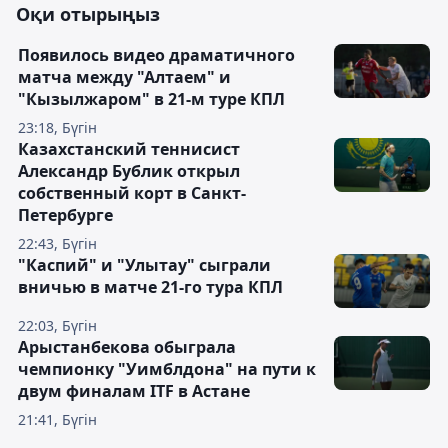
Оқи отырыңыз
Появилось видео драматичного
матча между "Алтаем" и
"Кызылжаром" в 21-м туре КПЛ
23:18, Бүгін
Казахстанский теннисист
Александр Бублик открыл
собственный корт в Санкт-
Петербурге
22:43, Бүгін
"Каспий" и "Улытау" сыграли
вничью в матче 21-го тура КПЛ
22:03, Бүгін
Арыстанбекова обыграла
чемпионку "Уимблдона" на пути к
двум финалам ITF в Астане
21:41, Бүгін