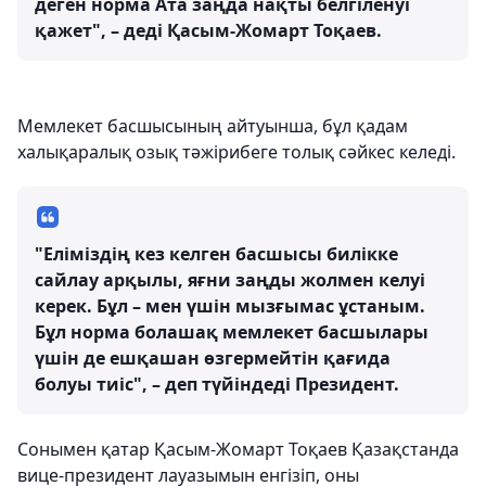
деген норма Ата заңда нақты белгіленуі
қажет", – деді Қасым-Жомарт Тоқаев.
Мемлекет басшысының айтуынша, бұл қадам
халықаралық озық тәжірибеге толық сәйкес келеді.
"Еліміздің кез келген басшысы билікке
сайлау арқылы, яғни заңды жолмен келуі
керек. Бұл – мен үшін мызғымас ұстаным.
Бұл норма болашақ мемлекет басшылары
үшін де ешқашан өзгермейтін қағида
болуы тиіс", – деп түйіндеді Президент.
Сонымен қатар Қасым-Жомарт Тоқаев Қазақстанда
вице-президент лауазымын енгізіп, оны