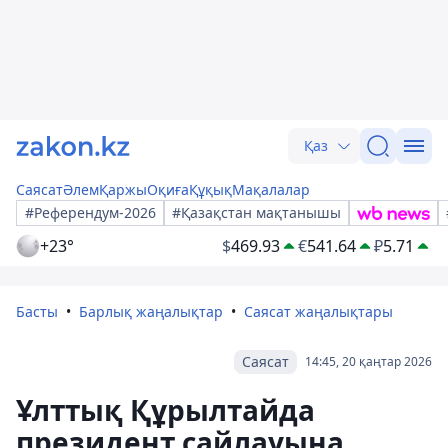
Қаз
Саясат
Әлем
Қаржы
Оқиға
Құқық
Мақалалар
#Референдум-2026
#Қазақстан мақтанышы
+23°
$
469.93
€
541.64
₽
5.71
Басты
Барлық жаңалықтар
Саясат жаңалықтары
Саясат
14:45, 20 қаңтар 2026
Ұлттық Құрылтайда
президент сайлауына