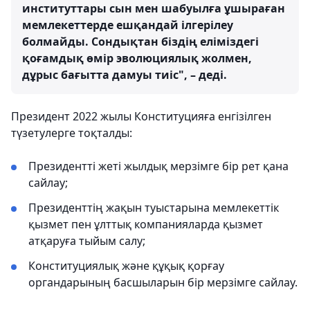
институттары сын мен шабуылға ұшыраған
мемлекеттерде ешқандай ілгерілеу
болмайды. Сондықтан біздің еліміздегі
қоғамдық өмір эволюциялық жолмен,
дұрыс бағытта дамуы тиіс", – деді.
Президент 2022 жылы Конституцияға енгізілген
түзетулерге тоқталды:
Президентті жеті жылдық мерзімге бір рет қана
сайлау;
Президенттің жақын туыстарына мемлекеттік
қызмет пен ұлттық компанияларда қызмет
атқаруға тыйым салу;
Конституциялық және құқық қорғау
органдарының басшыларын бір мерзімге сайлау.