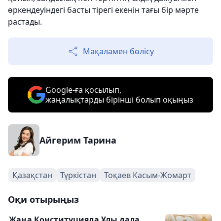
өркендеуіндегі басты тірегі екенін тағы бір мәрте
растады.
Мақаламен бөлісу
Google-ға қосылып,
жаңалықтарды бірінші болып оқыңыз
Айгерим Тарина
Қазақстан
Түркістан
Тоқаев Касым-Жомарт
Оқи отырыңыз
Жаңа Конституцияда Ұлы дала