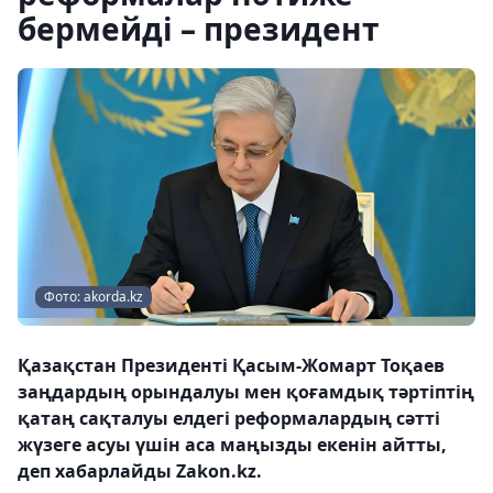
бермейді – президент
Фото: akorda.kz
Қазақстан Президенті Қасым-Жомарт Тоқаев
заңдардың орындалуы мен қоғамдық тәртіптің
қатаң сақталуы елдегі реформалардың сәтті
жүзеге асуы үшін аса маңызды екенін айтты,
деп хабарлайды Zakon.kz.