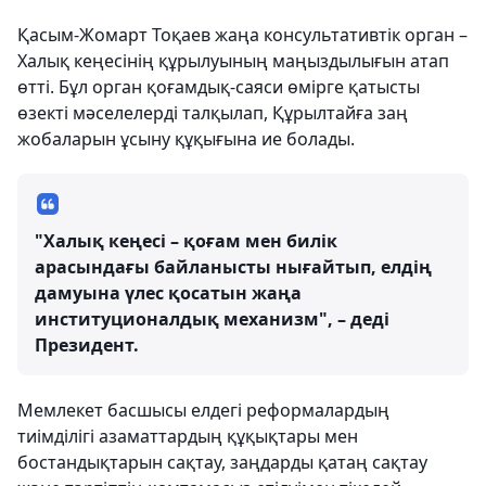
Қасым-Жомарт Тоқаев жаңа консультативтік орган –
Халық кеңесінің құрылуының маңыздылығын атап
өтті. Бұл орган қоғамдық-саяси өмірге қатысты
өзекті мәселелерді талқылап, Құрылтайға заң
жобаларын ұсыну құқығына ие болады.
"Халық кеңесі – қоғам мен билік
арасындағы байланысты нығайтып, елдің
дамуына үлес қосатын жаңа
институционалдық механизм", – деді
Президент.
Мемлекет басшысы елдегі реформалардың
тиімділігі азаматтардың құқықтары мен
бостандықтарын сақтау, заңдарды қатаң сақтау