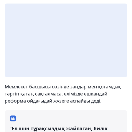
Мемлекет басшысы сөзінде заңдар мен қоғамдық
тәртіп қатаң сақталмаса, елімізде ешқандай
реформа ойдағыдай жүзеге аспайды деді.
"Ел ішін тұрақсыздық жайлаған, билік