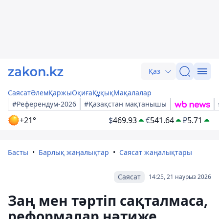
Қаз
Саясат
Әлем
Қаржы
Оқиға
Құқық
Мақалалар
#Референдум-2026
#Қазақстан мақтанышы
+21°
$
469.93
€
541.64
₽
5.71
Басты
Барлық жаңалықтар
Саясат жаңалықтары
Саясат
14:25, 21 наурыз 2026
Заң мен тәртіп сақталмаса,
реформалар нәтиже