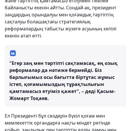
және тәртіптің қамтамасыз етілуімен тікелей
байланысты екенін айтты. Сондай-ақ, президент
заңдардың орындалуы мен қоғамдық тәртіптің
сақталуы болашақтағы стратегиялық
реформалардың табысты жүзеге асуының кепілі
екенін атап өтті.
"Егер заң мен тәртіпті сақтамасақ, ең озық
реформалар да нәтиже бермейді. Біз
барлығымыз осы бағытта біртұтас жұмыс
істеп, қоғамымыздың тұрақтылығын
қамтамасыз етуіміз қажет", – деді Қасым-
Жомарт Тоқаев.
Ел Президенті бұл сөздерін бүкіл қоғам мен
мемлекеттік органдарға нақты міндет ретінде
қойып, заңдылық пен тәртіптің елдің дамуы мен