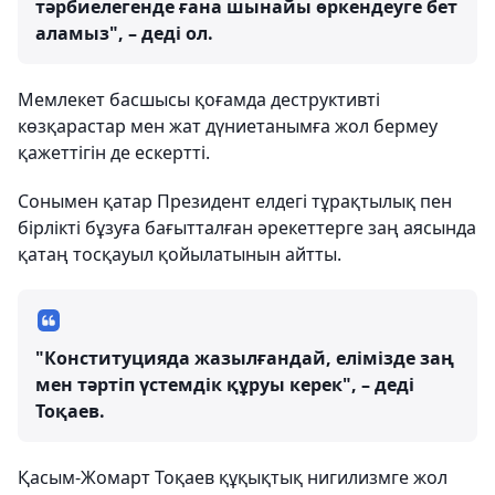
тәрбиелегенде ғана шынайы өркендеуге бет
аламыз", – деді ол.
Мемлекет басшысы қоғамда деструктивті
көзқарастар мен жат дүниетанымға жол бермеу
қажеттігін де ескертті.
Сонымен қатар Президент елдегі тұрақтылық пен
бірлікті бұзуға бағытталған әрекеттерге заң аясында
қатаң тосқауыл қойылатынын айтты.
"Конституцияда жазылғандай, елімізде заң
мен тәртіп үстемдік құруы керек", – деді
Тоқаев.
Қасым-Жомарт Тоқаев құқықтық нигилизмге жол