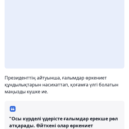
Президенттің айтуынша, ғалымдар өркениет
құндылықтарын насихаттап, қоғамға үлгі болатын
маңызды күшке ие.
"Осы күрделі үдерісте ғалымдар ерекше рөл
атқарады. Өйткені олар өркениет