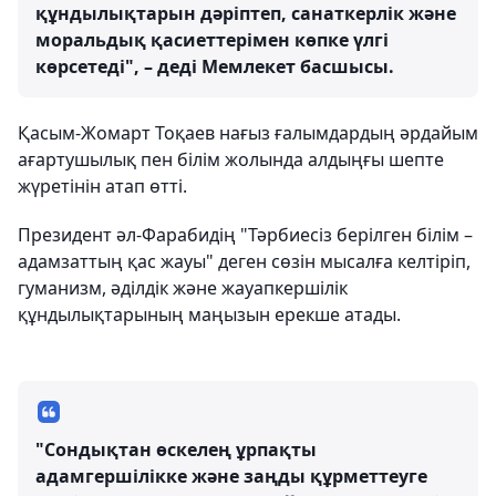
құндылықтарын дәріптеп, санаткерлік және
моральдық қасиеттерімен көпке үлгі
көрсетеді", – деді Мемлекет басшысы.
Қасым-Жомарт Тоқаев нағыз ғалымдардың әрдайым
ағартушылық пен білім жолында алдыңғы шепте
жүретінін атап өтті.
Президент әл-Фарабидің "Тәрбиесіз берілген білім –
адамзаттың қас жауы" деген сөзін мысалға келтіріп,
гуманизм, әділдік және жауапкершілік
құндылықтарының маңызын ерекше атады.
"Сондықтан өскелең ұрпақты
адамгершілікке және заңды құрметтеуге