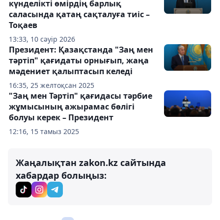
күнделікті өмірдің барлық
саласында қатаң сақталуға тиіс –
Тоқаев
13:33, 10 сәуір 2026
Президент: Қазақстанда "Заң мен
тәртіп" қағидаты орнығып, жаңа
мәдениет қалыптасып келеді
16:35, 25 желтоқсан 2025
"Заң мен Тәртіп" қағидасы тәрбие
жұмысының ажырамас бөлігі
болуы керек – Президент
12:16, 15 тамыз 2025
Жаңалықтан zakon.kz сайтында
хабардар болыңыз: