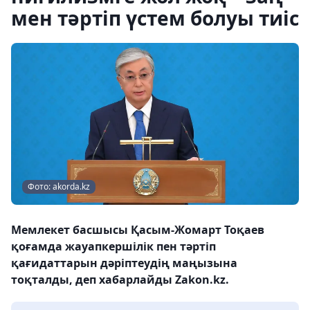
мен тәртіп үстем болуы тиіс
Фото: akorda.kz
Мемлекет басшысы Қасым-Жомарт Тоқаев
қоғамда жауапкершілік пен тәртіп
қағидаттарын дәріптеудің маңызына
тоқталды, деп хабарлайды Zakon.kz.