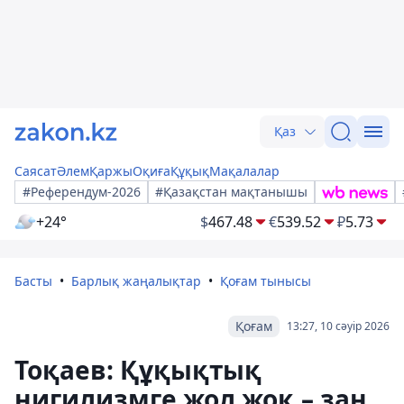
Қаз
Саясат
Әлем
Қаржы
Оқиға
Құқық
Мақалалар
#Референдум-2026
#Қазақстан мақтанышы
+24°
$
467.48
€
539.52
₽
5.73
Басты
Барлық жаңалықтар
Қоғам тынысы
Қоғам
13:27, 10 сәуір 2026
Тоқаев: Құқықтық
нигилизмге жол жоқ – заң