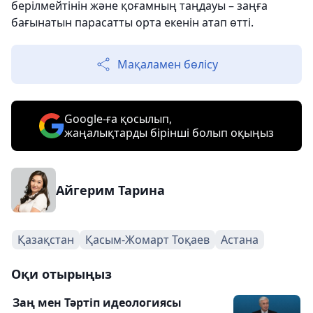
берілмейтінін және қоғамның таңдауы – заңға
бағынатын парасатты орта екенін атап өтті.
Мақаламен бөлісу
Google-ға қосылып,
жаңалықтарды бірінші болып оқыңыз
Айгерим Тарина
Қазақстан
Қасым-Жомарт Тоқаев
Астана
Оқи отырыңыз
Заң мен Тәртіп идеологиясы