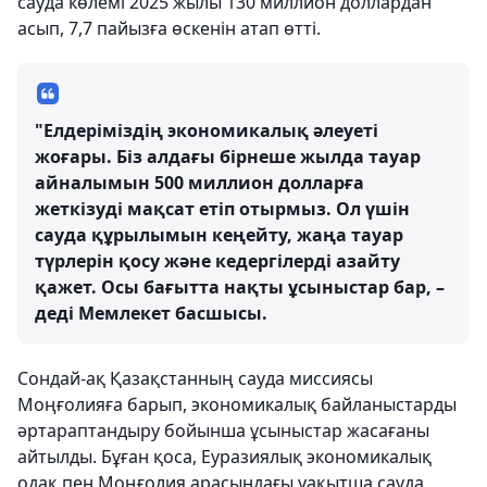
сауда көлемі 2025 жылы 130 миллион доллардан
асып, 7,7 пайызға өскенін атап өтті.
"Елдеріміздің экономикалық әлеуеті
жоғары. Біз алдағы бірнеше жылда тауар
айналымын 500 миллион долларға
жеткізуді мақсат етіп отырмыз. Ол үшін
сауда құрылымын кеңейту, жаңа тауар
түрлерін қосу және кедергілерді азайту
қажет. Осы бағытта нақты ұсыныстар бар, –
деді Мемлекет басшысы.
Сондай-ақ Қазақстанның сауда миссиясы
Моңғолияға барып, экономикалық байланыстарды
әртараптандыру бойынша ұсыныстар жасағаны
айтылды. Бұған қоса, Еуразиялық экономикалық
одақ пен Моңғолия арасындағы уақытша сауда