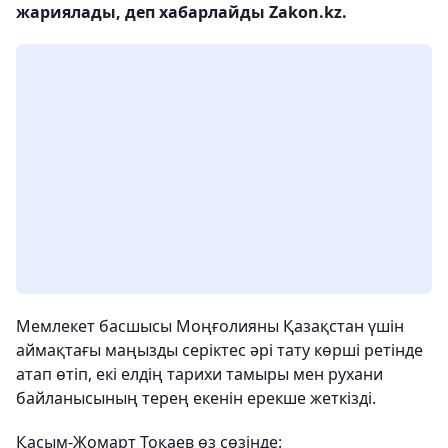
жариялады, деп хабарлайды Zakon.kz.
Мемлекет басшысы Моңғолияны Қазақстан үшін
аймақтағы маңызды серіктес әрі тату көрші ретінде
атап өтіп, екі елдің тарихи тамыры мен рухани
байланысының терең екенін ерекше жеткізді.
Қасым-Жомарт Тоқаев өз сөзінде: