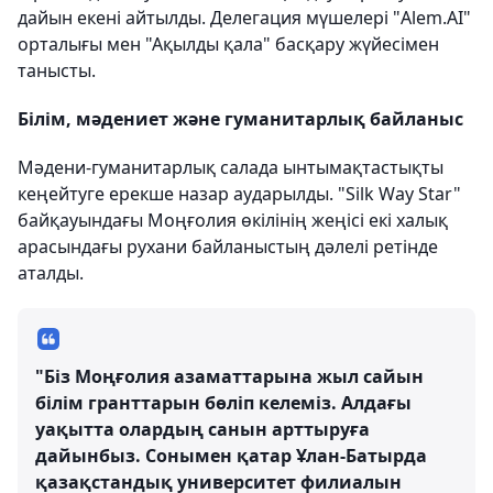
дайын екені айтылды. Делегация мүшелері "Alem.AI"
орталығы мен "Ақылды қала" басқару жүйесімен
танысты.
Білім, мәдениет және гуманитарлық байланыс
Мәдени-гуманитарлық салада ынтымақтастықты
кеңейтуге ерекше назар аударылды. "Silk Way Star"
байқауындағы Моңғолия өкілінің жеңісі екі халық
арасындағы рухани байланыстың дәлелі ретінде
аталды.
"Біз Моңғолия азаматтарына жыл сайын
білім гранттарын бөліп келеміз. Алдағы
уақытта олардың санын арттыруға
дайынбыз. Сонымен қатар Ұлан-Батырда
қазақстандық университет филиалын