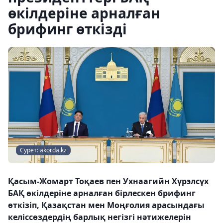
өкілдеріне арналған
брифинг өткізді
Сурет: akorda.kz
Қасым-Жомарт Тоқаев пен Ухнаагийн Хүрэлсүх
БАҚ өкілдеріне арналған бірлескен брифинг
өткізіп, Қазақстан мен Моңғолия арасындағы
келіссөздердің барлық негізгі нәтижелерін