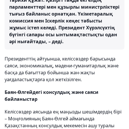
тарихи құжат. Қазіргі таңда екі елдің
парламенттері мен құзырлы министрліктері
тығыз байланыс орнатқан. Үкіметаралық
комиссия мен Іскерлік кеңес табысты
жұмыс істеп келеді. Президент Хүрэлсүхтің
бүгінгі сапары осы ынтымақтастықты одан
әрі нығайтады, – деді.
Президенттің айтуынша, келіссөздер барысында
саяси, экономикалық, мәдени-гуманитарлық және
басқа да бағыттар бойынша жан-жақты
уағдаластықтарға қол жеткізілген.
Баян-Өлгейдегі консулдық және саяси
байланыстар
Келіссөздер аясында ең маңызды шешімдердің бірі
– Моңғолияның Баян-Өлгей аймағында
Қазақстанның консулдық мекемесін ашу туралы