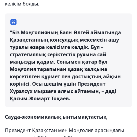
келісім болды.
"Біз Моңғолияның Баян-Өлгей аймағында
Қазақстанның консулдық мекемесін ашу
туралы өзара келісімге келдік. Бұл –
стратегиялық серіктестік рухына сай
маңызды қадам. Сонымен қатар бұл
Моңғолия тарапынан қазақ халқына
көрсетілген құрмет пен достықтың айқын
көрінісі. Осы шешім үшін Президент
Хүрэлсүх мырзаға алғыс айтамын, – деді
Қасым-Жомарт Тоқаев.
Сауда-экономикалық ынтымақтастық
Президент Қазақстан мен Моңғолия арасындағы