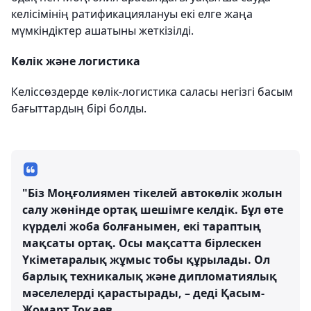
келісімінің ратификациялануы екі елге жаңа
мүмкіндіктер ашатыны жеткізілді.
Көлік және логистика
Келіссөздерде көлік-логистика саласы негізгі басым
бағыттардың бірі болды.
"Біз Моңғолиямен тікелей автокөлік жолын
салу жөнінде ортақ шешімге келдік. Бұл өте
күрделі жоба болғанымен, екі тараптың
мақсаты ортақ. Осы мақсатта бірлескен
Үкіметаралық жұмыс тобы құрылады. Ол
барлық техникалық және дипломатиялық
мәселелерді қарастырады, – деді Қасым-
Жомарт Тоқаев.