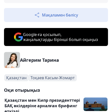
Мақаламен бөлісу
Google-ға қосылып,
жаңалықтарды бірінші болып оқыңыз
Айгерим Тарина
Қазақстан
Тоқаев Касым-Жомарт
Оқи отырыңыз
Қазақстан мен Кипр президенттері
БАҚ өкілдеріне арналған брифинг
өткізді