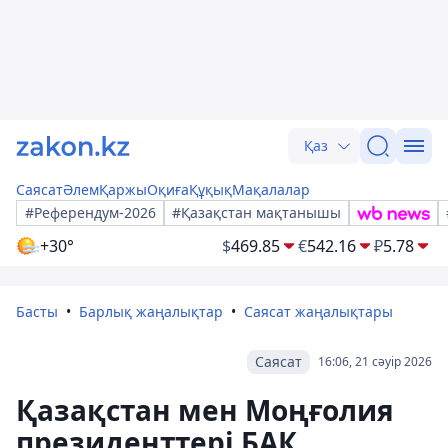
Қаз
Саясат
Әлем
Қаржы
Оқиға
Құқық
Мақалалар
#Референдум-2026
#Қазақстан мақтанышы
+30°
$
469.85
€
542.16
₽
5.78
Басты
Барлық жаңалықтар
Саясат жаңалықтары
Саясат
16:06, 21 сәуір 2026
Қазақстан мен Моңғолия
президенттері БАҚ