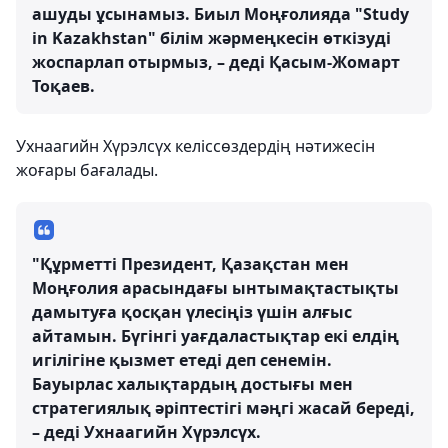
ашуды ұсынамыз. Биыл Моңғолияда "Study
in Kazakhstan" білім жәрмеңкесін өткізуді
жоспарлап отырмыз, – деді Қасым-Жомарт
Тоқаев.
Ухнаагийн Хүрэлсүх келіссөздердің нәтижесін
жоғары бағалады.
"Құрметті Президент, Қазақстан мен
Моңғолия арасындағы ынтымақтастықты
дамытуға қосқан үлесіңіз үшін алғыс
айтамын. Бүгінгі уағдаластықтар екі елдің
игілігіне қызмет етеді деп сенемін.
Бауырлас халықтардың достығы мен
стратегиялық әріптестігі мәңгі жасай береді,
– деді Ухнаагийн Хүрэлсүх.