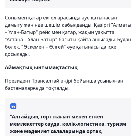
Сонымен қатар екі ел арасында әуе қатынасын
дамыту жөнінде шешім қабылданды. Қазіргі "Алматы
– Ұлан-Батыр" рейсімен қатар, жақын уақытта
"Астана – Ұлан-Батыр" бағыты қайта ашылады. Бұдан
бөлек, "Өскемен – Өлгей" әуе қатынасы да іске
қосылады.
Аймақтық ынтымақтастық
Президент Трансалтай өңірі бойынша ұсынылған
бастамаларға да тоқталды.
"Алтайдың төрт жағын мекен еткен
мемлекеттер сауда, көлік-логистика, туризм
және мәдениет салаларында ортақ