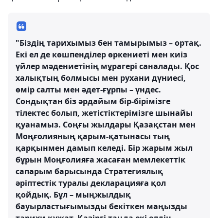
"Біздің тарихымыз бен тамырымыз – ортақ.
Екі ел де көшпенділер өркениеті мен киіз
үйлер мәдениетінің мұрагері саналады. Қос
халықтың болмысы мен рухани дүниесі,
өмір салты мен әдет-ғұрпы – үндес.
Сондықтан біз әрдайым бір-бірімізге
тілектес болып, жетістіктерімізге шынайы
қуанамыз. Соңғы жылдары Қазақстан мен
Моңғолияның қарым-қатынасы тың
қарқынмен дамып келеді. Бір жарым жыл
бұрын Моңғолияға жасаған мемлекеттік
сапарым барысында Стратегиялық
әріптестік туралы декларацияға қол
қойдық. Бұл – мыңжылдық
бауырластығымызды бекіткен маңызды