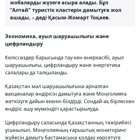
жобаларды жүзеге асыра алады. Бұл
"Алтай" туристік кластерін дамытуға жол
ашады, – деді Қасым-Жомарт Тоқаев.
Экономика, ауыл шаруашылығы және
цифрландыру
Келіссөздер барысында тау-кен өнеркәсібі, ауыл
шаруашылығы, цифрландыру және энергетика
салалары да талқыланды.
Қазақстан мал шаруашылығына арналған
вакциналар өндірісін дамытуға және Моңғолияға
жеткізуге дайын екенін білдірді. Сондай-ақ бірлескен
өндіріс ашу мүмкіндігі қарастырылуда.
Цифрландыру саласында Қазақстанның тәжірибесі
ұсынылып, Моңғолияның ғарыштық мониторинг
жүйесін дамыту бастамасына қолдау көрсетуге