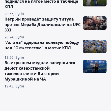
поднялся на пятое место в таблице
КПЛ
20:56, Бүгін
Пётр Ян проведёт защиту титула
против Мераба Двалишвили на UFC
333
20:24, Бүгін
"Астана" одержала волевую победу
над "Окжетпесом" в матче КПЛ
19:56, Бүгін
Выигрышем медали завершился
дебют казахстанской
тяжелоатлетки Виктории
Мурашкиной на ЧА
19:43, Бүгін