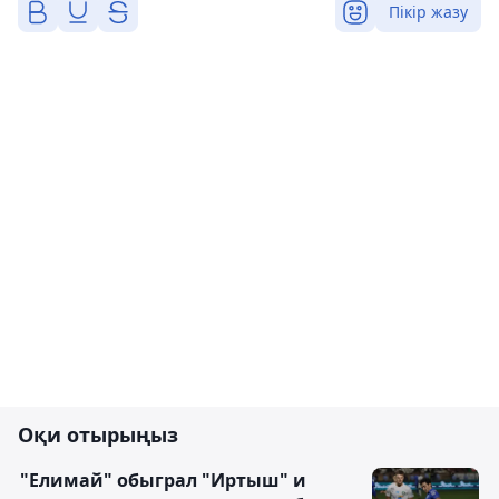
Пікір жазу
Оқи отырыңыз
"Елимай" обыграл "Иртыш" и