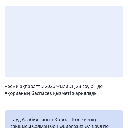
Ресми ақпаратты 2026 жылдың 23 сәуірінде
Ақорданың баспасөз қызметі жариялады.
Сауд Арабиясының Королі, Қос киенің
сақшысы Салман бен Әбделазиз Әл Сауд пен