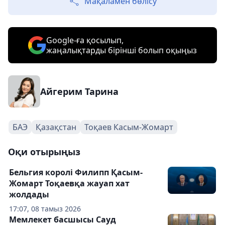
Мақаламен бөлісу
Google-ға қосылып,
жаңалықтарды бірінші болып оқыңыз
Айгерим Тарина
БАЭ
Қазақстан
Тоқаев Касым-Жомарт
Оқи отырыңыз
Бельгия королі Филипп Қасым-
Жомарт Тоқаевқа жауап хат
жолдады
17:07, 08 тамыз 2026
Мемлекет басшысы Сауд