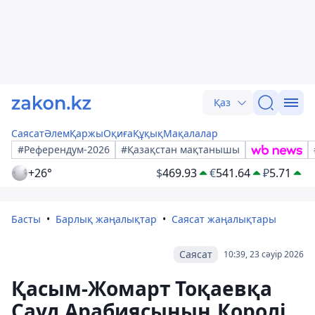
Қаз
Саясат
Әлем
Қаржы
Оқиға
Құқық
Мақалалар
#Референдум-2026
#Қазақстан мақтанышы
+26°
$
469.93
€
541.64
₽
5.71
Басты
Барлық жаңалықтар
Саясат жаңалықтары
Саясат
10:39, 23 сәуір 2026
Қасым-Жомарт Тоқаевқа
Сауд Арабиясының Королі