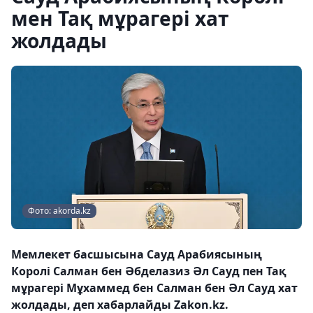
мен Тақ мұрагері хат
жолдады
Фото: akorda.kz
Мемлекет басшысына Сауд Арабиясының
Королі Салман бен Әбделазиз Әл Сауд пен Тақ
мұрагері Мұхаммед бен Салман бен Әл Сауд хат
жолдады, деп хабарлайды Zakon.kz.