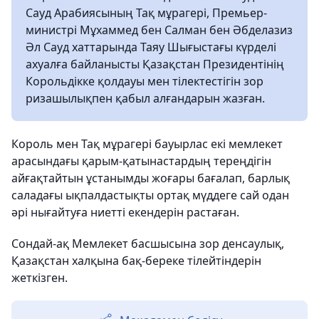
Сауд Арабиясының Тақ мұрагері, Премьер-
министрі Мұхаммед бен Салман бен Әбделазиз
Әл Сауд хаттарында Таяу Шығыстағы күрделі
ахуалға байланысты Қазақстан Президентінің
Корольдікке қолдауы мен тілектестігін зор
ризашылықпен қабыл алғандарын жазған.
Король мен Тақ мұрагері бауырлас екі мемлекет
арасындағы қарым-қатынастардың тереңдігін
айғақтайтын ұстанымды жоғары бағалап, барлық
саладағы ықпалдастықты ортақ мүддеге сай одан
әрі нығайтуға ниетті екендерін растаған.
Сондай-ақ Мемлекет басшысына зор денсаулық,
Қазақстан халқына бақ-береке тілейтіндерін
жеткізген.