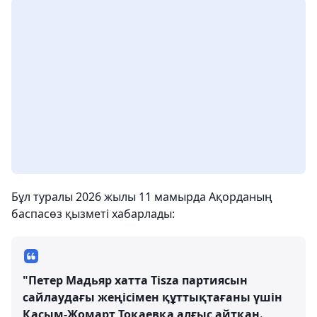
Бұл туралы 2026 жылы 11 мамырда Ақорданың
баспасөз қызметі хабарлады:
"Петер Мадьяр хатта Tisza партиясын
сайлаудағы жеңісімен құттықтағаны үшін
Қасым-Жомарт Тоқаевқа алғыс айтқан.