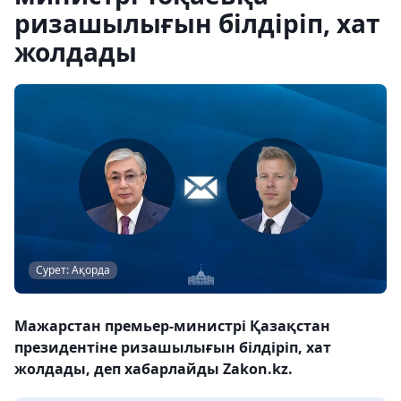
ризашылығын білдіріп, хат
жолдады
Сурет: Ақорда
Мажарстан премьер-министрі Қазақстан
президентіне ризашылығын білдіріп, хат
жолдады, деп хабарлайды Zakon.kz.