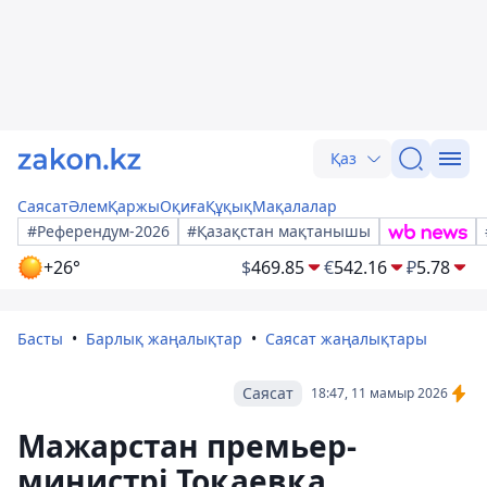
Қаз
Саясат
Әлем
Қаржы
Оқиға
Құқық
Мақалалар
#Референдум-2026
#Қазақстан мақтанышы
+26°
$
469.85
€
542.16
₽
5.78
Басты
Барлық жаңалықтар
Саясат жаңалықтары
Саясат
18:47, 11 мамыр 2026
Мажарстан премьер-
министрі Тоқаевқа