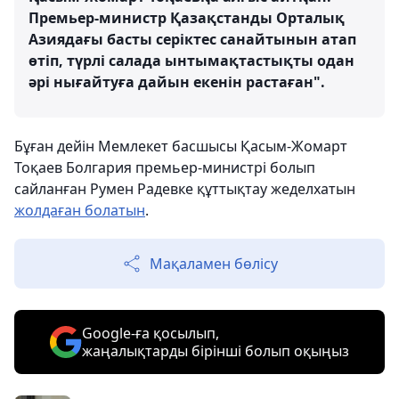
Премьер-министр Қазақстанды Орталық
Азиядағы басты серіктес санайтынын атап
өтіп, түрлі салада ынтымақтастықты одан
әрі нығайтуға дайын екенін растаған".
Бұған дейін Мемлекет басшысы Қасым-Жомарт
Тоқаев Болгария премьер-министрі болып
сайланған Румен Радевке құттықтау жеделхатын
жолдаған болатын
.
Мақаламен бөлісу
Google-ға қосылып,
жаңалықтарды бірінші болып оқыңыз