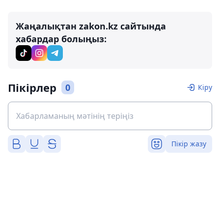
Жаңалықтан zakon.kz сайтында
хабардар болыңыз:
Пікірлер
0
Кіру
Пікір жазу