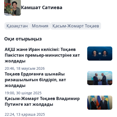
Камшат Сатиева
Қазақстан
Молния
Қасым-Жомарт Тоқаев
Оқи отырыңыз
АҚШ және Иран келісімі: Тоқаев
Пәкістан премьер-министріне хат
жолдады
20:46, 18 маусым 2026
Тоқаев Ердоғанға шынайы
ризашылығын білдіріп, хат
жолдады
19:00, 30 шілде 2025
Қасым-Жомарт Тоқаев Владимир
Путинге хат жолдады
22:24, 13 қараша 2025