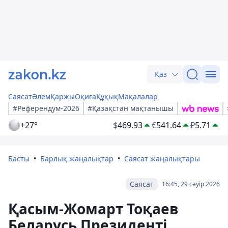
Қаз
Саясат
Әлем
Қаржы
Оқиға
Құқық
Мақалалар
#Референдум-2026
#Қазақстан мақтанышы
+27°
$
469.93
€
541.64
₽
5.71
Басты
Барлық жаңалықтар
Саясат жаңалықтары
Саясат
16:45, 29 сәуір 2026
Қасым-Жомарт Тоқаев
Беларусь Президенті