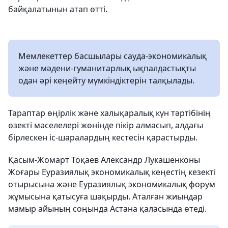
байқалатынын атап өтті.
Мемлекеттер басшылары сауда-экономикалық
және мәдени-гуманитарлық ықпалдастықты
одан әрі кеңейту мүмкіндіктерін талқылады.
Тараптар өңірлік және халықаралық күн тәртібінің
өзекті мәселелері жөнінде пікір алмасып, алдағы
бірлескен іс-шаралардың кестесін қарастырды.
Қасым-Жомарт Тоқаев Александр Лукашенконы
Жоғары Еуразиялық экономикалық кеңестің кезекті
отырысына және Еуразиялық экономикалық форум
жұмысына қатысуға шақырды. Аталған жиындар
мамыр айының соңында Астана қаласында өтеді.