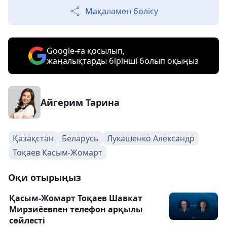
Мақаламен бөлісу
Google-ға қосылып,
жаңалықтарды бірінші болып оқыңыз
Айгерим Тарина
Қазақстан
Беларусь
Лукашенко Александр
Тоқаев Касым-Жомарт
Оқи отырыңыз
Қасым-Жомарт Тоқаев Шавкат
Мирзиёевпен телефон арқылы
сөйлесті