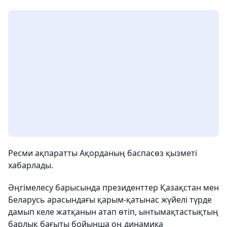
Ресми ақпаратты Ақорданың баспасөз қызметі
хабарлады.
Әңгімелесу барысында президенттер Қазақстан мен
Беларусь арасындағы қарым-қатынас жүйелі түрде
дамып келе жатқанын атап өтіп, ынтымақтастықтың
барлық бағыты бойынша оң динамика