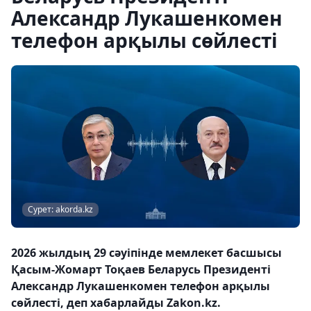
Александр Лукашенкомен
телефон арқылы сөйлесті
Сурет: akorda.kz
2026 жылдың 29 сәуіпінде мемлекет басшысы
Қасым-Жомарт Тоқаев Беларусь Президенті
Александр Лукашенкомен телефон арқылы
сөйлесті, деп хабарлайды Zakon.kz.