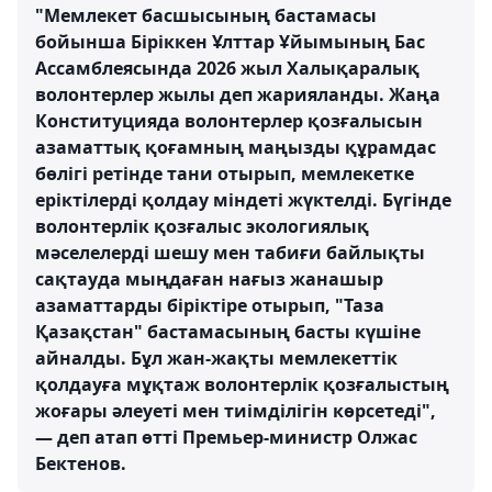
"Мемлекет басшысының бастамасы
бойынша Біріккен Ұлттар Ұйымының Бас
Ассамблеясында 2026 жыл Халықаралық
волонтерлер жылы деп жарияланды. Жаңа
Конституцияда волонтерлер қозғалысын
азаматтық қоғамның маңызды құрамдас
бөлігі ретінде тани отырып, мемлекетке
еріктілерді қолдау міндеті жүктелді. Бүгінде
волонтерлік қозғалыс экологиялық
мәселелерді шешу мен табиғи байлықты
сақтауда мыңдаған нағыз жанашыр
азаматтарды біріктіре отырып, "Таза
Қазақстан" бастамасының басты күшіне
айналды. Бұл жан-жақты мемлекеттік
қолдауға мұқтаж волонтерлік қозғалыстың
жоғары әлеуеті мен тиімділігін көрсетеді",
— деп атап өтті Премьер-министр Олжас
Бектенов.