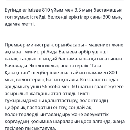
Бүгінде елімізде 810 ұйым мен 3,5 мың бастамашыл
топ жұмыс істейді, белсенді еріктілер саны 300 мың
адамға жетті.
Премьер-министрдің орынбасары – мәдениет және
ақпарат министрі Аида Балаева әрбір үшінші
қазақстандық осындай бастамаларға қатысатынын
баяндады. Экологиялық волонтерлік "Таза
Қазақстан" шеңберінде жыл сайын шамамен 800
мың волонтердің басын қосады. Қозғалысты одан
әрі дамыту үшін 56 жоба мен 60 шағын грант жүзеге
асырылып жатқаны атап өтілді. Тиісті
тұжырымдаманы қалыптастыру, волонтердің
цифрлық паспортын енгізу, сондай-ақ
волонтерлерді ынталандыру және әлеуметтік
қорғаудың қосымша шараларын қоса алғанда, жаңа
тәсілдер пысықталуда.