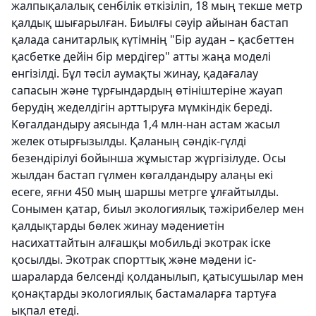
жалпықалалық сенбілік өткізіліп, 18 мың текше метр
қалдық шығарылған. Биылғы сәуір айынан бастап
қалада санитарлық күтімнің "Бір аудан – қасбеттен
қасбетке дейін бір мердігер" атты жаңа моделі
енгізілді. Бұл тәсіл аумақты жинау, қадағалау
сапасын және тұрғындардың өтініштеріне жауап
берудің жеделдігін арттыруға мүмкіндік береді.
Көгалдандыру аясында 1,4 млн-нан астам жасыл
желек отырғызылды. Қаланың сәндік-гүлді
безендірілуі бойынша жұмыстар жүргізілуде. Осы
жылдан бастап гүлмен көгалдандыру алаңы екі
есеге, яғни 450 мың шаршы метрге ұлғайтылды.
Сонымен қатар, биыл экологиялық тәжірибелер мен
қалдықтарды бөлек жинау мәдениетін
насихаттайтын алғашқы мобильді экотрак іске
қосылды. Экотрак спорттық және мәдени іс-
шараларда белсенді қолданылып, қатысушылар мен
қонақтарды экологиялық бастамаларға тартуға
ықпал етеді.