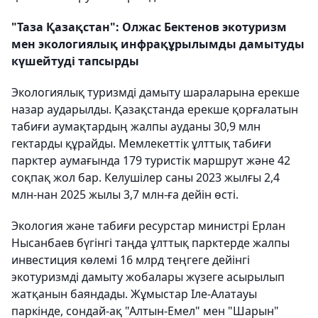
"Таза Қазақстан": Олжас Бектенов экотуризм
мен экологиялық инфрақұрылымды дамытуды
күшейтуді тапсырды
Экологиялық туризмді дамыту шараларына ерекше
назар аударылды. Қазақстанда ерекше қорғалатын
табиғи аумақтардың жалпы ауданы 30,9 млн
гектарды құрайды. Мемлекеттік ұлттық табиғи
парктер аумағында 179 туристік маршрут және 42
соқпақ жол бар. Келушілер саны 2023 жылғы 2,4
млн-нан 2025 жылы 3,7 млн-ға дейін өсті.
Экология және табиғи ресурстар министрі Ерлан
Нысанбаев бүгінгі таңда ұлттық парктерде жалпы
инвестиция көлемі 16 млрд теңгеге дейінгі
экотуризмді дамыту жобалары жүзеге асырылып
жатқанын баяндады. Жұмыстар Іле-Алатауы
паркінде, сондай-ақ "Алтын-Емел" мен "Шарын"