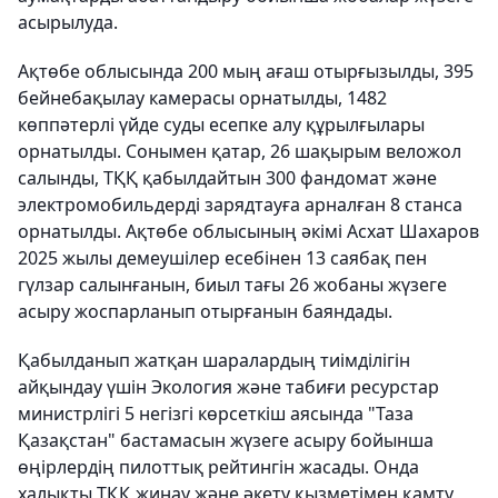
асырылуда.
Ақтөбе облысында 200 мың ағаш отырғызылды, 395
бейнебақылау камерасы орнатылды, 1482
көппәтерлі үйде суды есепке алу құрылғылары
орнатылды. Сонымен қатар, 26 шақырым веложол
салынды, ТҚҚ қабылдайтын 300 фандомат және
электромобильдерді зарядтауға арналған 8 станса
орнатылды. Ақтөбе облысының әкімі Асхат Шахаров
2025 жылы демеушілер есебінен 13 саябақ пен
гүлзар салынғанын, биыл тағы 26 жобаны жүзеге
асыру жоспарланып отырғанын баяндады.
Қабылданып жатқан шаралардың тиімділігін
айқындау үшін Экология және табиғи ресурстар
министрлігі 5 негізгі көрсеткіш аясында "Таза
Қазақстан" бастамасын жүзеге асыру бойынша
өңірлердің пилоттық рейтингін жасады. Онда
халықты ТҚҚ жинау және әкету қызметімен қамту