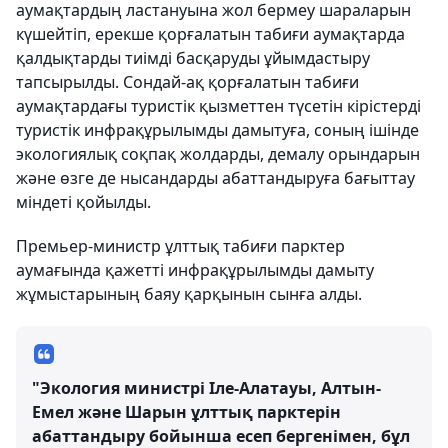
аумақтардың ластануына жол бермеу шараларын
күшейтіп, ерекше қорғалатын табиғи аумақтарда
қалдықтарды тиімді басқаруды ұйымдастыру
тапсырылды. Сондай-ақ қорғалатын табиғи
аумақтардағы туристік қызметтен түсетін кірістерді
туристік инфрақұрылымды дамытуға, соның ішінде
экологиялық соқпақ жолдарды, демалу орындарын
және өзге де нысандарды абаттандыруға бағыттау
міндеті қойылды.
Премьер-министр ұлттық табиғи парктер
аумағында қажетті инфрақұрылымды дамыту
жұмыстарының баяу қарқынын сынға алды.
"Экология министрі Іле-Алатауы, Алтын-
Емел және Шарын ұлттық парктерін
абаттандыру бойынша есеп бергенімен, бұл