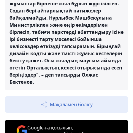
жұмыстар бірнеше жыл бұрын жүргізілген.
Содан бері айтарлықтай нәтижелер
байқалмайды. Нұрлыбек Машбекұлына
Министрлікпен және өңір әкімдерімен
бірлесіп, табиғи парктерді абаттандыру ісіне
ірі бизнесті тарту мәселесі бойынша
келіссөздер өткізуді тапсырамын. Бірыңғай
дизайн-кодты және тиісті жұмыс кестелерін
бекіту қажет. Осы жылдың маусым айында
өтетін Орталықтың келесі отырысында есеп
беріңіздер", – деп тапсырды Олжас
Бектенов.
Мақаламен бөлісу
Google-ға қосылып,