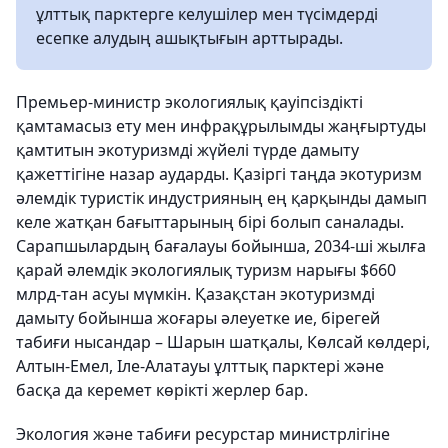
ұлттық парктерге келушілер мен түсімдерді
есепке алудың ашықтығын арттырады.
Премьер-министр экологиялық қауіпсіздікті
қамтамасыз ету мен инфрақұрылымды жаңғыртуды
қамтитын экотуризмді жүйелі түрде дамыту
қажеттігіне назар аударды. Қазіргі таңда экотуризм
әлемдік туристік индустрияның ең қарқынды дамып
келе жатқан бағыттарының бірі болып саналады.
Сарапшылардың бағалауы бойынша, 2034-ші жылға
қарай әлемдік экологиялық туризм нарығы $660
млрд-тан асуы мүмкін. Қазақстан экотуризмді
дамыту бойынша жоғары әлеуетке ие, бірегей
табиғи нысандар – Шарын шатқалы, Көлсай көлдері,
Алтын-Емел, Іле-Алатауы ұлттық парктері және
басқа да керемет көрікті жерлер бар.
Экология және табиғи ресурстар министрлігіне