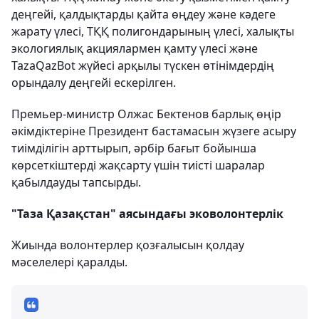
деңгейі, қалдықтарды қайта өңдеу және кәдеге
жарату үлесі, ТҚҚ полигондарының үлесі, халықты
экологиялық акциялармен қамту үлесі және
TazaQazBot жүйесі арқылы түскен өтінімдердің
орындалу деңгейі ескерілген.
Премьер-министр Олжас Бектенов барлық өңір
әкімдіктеріне Президент бастамасын жүзеге асыру
тиімділігін арттырып, әрбір бағыт бойынша
көрсеткіштерді жақсарту үшін тиісті шаралар
қабылдауды тапсырды.
"Таза Қазақстан" аясындағы эковолонтерлік
Жиында волонтерлер қозғалысын қолдау
мәселелері қаралды.