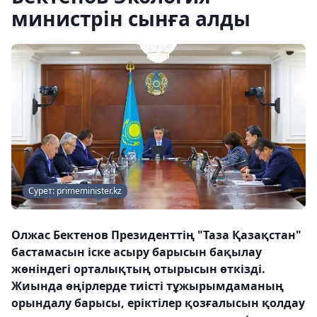
министрін сынға алды
Сурет: primeminister.kz
Олжас Бектенов Президенттің "Таза Қазақстан"
бастамасын іске асыру барысын бақылау
жөніндегі орталықтың отырысын өткізді.
Жиында өңірлерде тиісті тұжырымдаманың
орындалу барысы, еріктілер қозғалысын қолдау