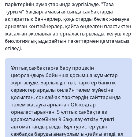
паріктерінің аумақтарында жүргізілуде. "Таза
туризм" бағдарламасы аясында саябақтарда
ақпараттық баннерлер, қоқыстарды бөлек жинауға
арналған контейнерлер, қайта өңделген пластиктен
жасалған эколавкалар орналастырылады, келушілер
биологиялық ыдырайтын пакеттермен қамтамасыз
етіледі.
Ұлттық саябақтарға бару процесін
цифрландыру бойынша қосымша жұмыстар
жүргізілуде. Барлық ұлттық парктер банктік
сервистер арқылы онлайн төлем жүйесіне
қосылған, сондай-ақ парктердің сайттарында
төлем жасауға арналған QR-кодтар
орналастырылған. 5 ұлттық саябақта өз
қаражаты есебінен 9 бақылау-өткізу пункті
автоматтандырылды. Бұл туристер үшін
саябаққа баруды анағұрлым ыңғайлы етеді, ал