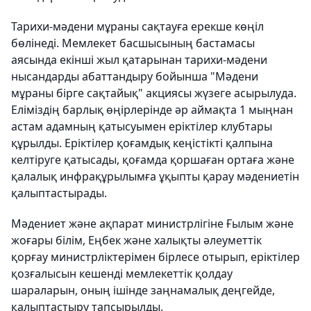
Тарихи-мәдени мұраны сақтауға ерекше көңіл
бөлінеді. Мемлекет басшысының бастамасы
аясында екінші жыл қатарынан тарихи-мәдени
нысандарды абаттандыру бойынша "Мәдени
мұраны бірге сақтайық" акциясы жүзеге асырылуда.
Еліміздің барлық өңірлерінде әр аймақта 1 мыңнан
астам адамның қатысуымен еріктілер клубтары
құрылды. Еріктілер қоғамдық кеңістікті қалпына
келтіруге қатысады, қоғамда қоршаған ортаға және
қалалық инфрақұрылымға ұқыпты қарау мәдениетін
қалыптастырады.
Мәдениет және ақпарат министрлігіне Ғылым және
жоғары білім, Еңбек және халықты әлеуметтік
қорғау министрліктерімен бірлесе отырып, еріктілер
қозғалысын кешенді мемлекеттік қолдау
шараларын, оның ішінде заңнамалық деңгейде,
қалыптастыру тапсырылды.