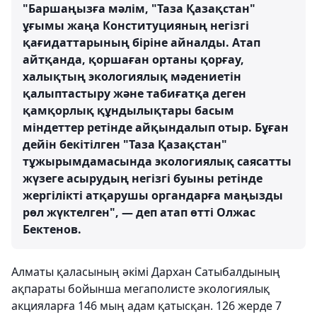
"Баршаңызға мәлім, "Таза Қазақстан"
ұғымы жаңа Конституцияның негізгі
қағидаттарының біріне айналды. Атап
айтқанда, қоршаған ортаны қорғау,
халықтың экологиялық мәдениетін
қалыптастыру және табиғатқа деген
қамқорлық құндылықтары басым
міндеттер ретінде айқындалып отыр. Бұған
дейін бекітілген "Таза Қазақстан"
тұжырымдамасында экологиялық саясатты
жүзеге асырудың негізгі буыны ретінде
жергілікті атқарушы органдарға маңызды
рөл жүктелген", — деп атап өтті Олжас
Бектенов.
Алматы қаласының әкімі Дархан Сатыбалдының
ақпараты бойынша мегаполисте экологиялық
акцияларға 146 мың адам қатысқан. 126 жерде 7