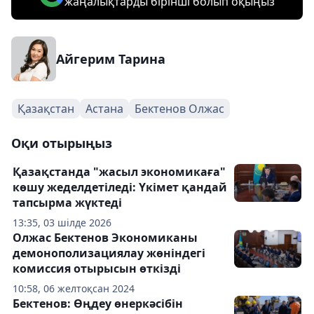
жаңалықтарды бірінші болып оқыңыз
Айгерим Тарина
Қазақстан
Астана
Бектенов Олжас
Оқи отырыңыз
Қазақстанда "жасыл экономикаға"
көшу жеделдетіледі: Үкімет қандай
тапсырма жүктеді
13:35, 03 шілде 2026
Олжас Бектенов Экономиканы
демонополизациялау жөніндегі
комиссия отырысын өткізді
10:58, 06 желтоқсан 2024
Бектенов: Өңдеу өнеркәсібін