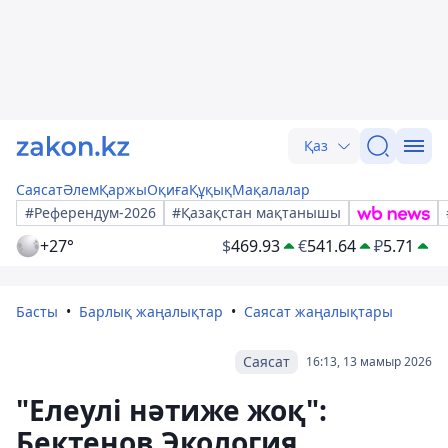
Қаз
Саясат
Әлем
Қаржы
Оқиға
Құқық
Мақалалар
#Референдум-2026
#Қазақстан мақтанышы
+27°
$
469.93
€
541.64
₽
5.71
Басты
Барлық жаңалықтар
Саясат жаңалықтары
Саясат
16:13, 13 мамыр 2026
"Елеулі нәтиже жоқ":
Бектенов Экология