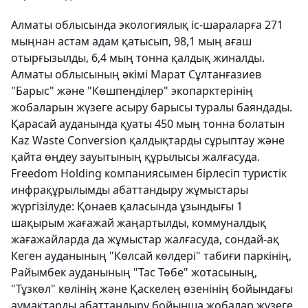
Алматы облысында экологиялық іс-шараларға 271
мыңнан астам адам қатысып, 98,1 мың ағаш
отырғызылды, 6,4 мың тонна қалдық жиналды.
Алматы облысының әкімі Марат Сұлтанғазиев
"Барыс" және "Көшпенділер" экопарктерінің
жобаларын жүзеге асыру барысы туралы баяндады.
Қарасай ауданында қуаты 450 мың тонна болатын
Kaz Waste Conversion қалдықтарды сұрыптау және
қайта өңдеу зауытының құрылысы жалғасуда.
Freedom Holding компаниясымен бірлесіп туристік
инфрақұрылымды абаттандыру жұмыстары
жүргізілуде: Қонаев қаласында ұзындығы 1
шақырым жағажай жаңартылды, коммуналдық
жағажайларда да жұмыстар жалғасуда, сондай-ақ
Кеген ауданының "Көлсай көлдері" табиғи паркінің,
Райымбек ауданының "Тас Төбе" жотасының,
"Тұзкөл" көлінің және Қаскелең өзенінің бойындағы
аумақтарды абаттандыру бойынша жобалар жүзеге