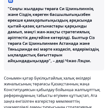
"Соңғы жылдары төраға Си Цзиньпиннің
және Сіздің көреген басшылығыңызбен
ерекше қамқорлығыңыздың арқасында
қытай-қазақ қатынастары қарқынды
дамып, мәңгі жан-жақты стратегиялық
әріптестік деңгейіне көтерілді. Былтыр Сіз
төраға Си Цзиньпинмен Астанада және
Тяньцзинде екі мәрте кездесіп, елдеріміздің
ықпалдастық бағыттарын
айқындадыңыздар", – деді Чжао Лэцзи.
Сонымен қатар Бүкілқытайлық халық өкілдері
жиналысының төрағасы Қазақстанның жаңа
Конституциясын қабылдау бойынша жалпыұлттық
референдумның табысты өтуімен құттықтап, Ата
заңға енгізілген өзгерістер мемлекеттің
ұзақмерзімді дамуы тұрғысынан стратегиялық