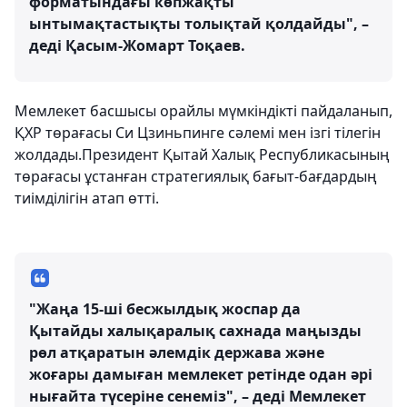
форматындағы көпжақты
ынтымақтастықты толықтай қолдайды", –
деді Қасым-Жомарт Тоқаев.
Мемлекет басшысы орайлы мүмкіндікті пайдаланып,
ҚХР төрағасы Си Цзиньпинге сәлемі мен ізгі тілегін
жолдады.Президент Қытай Халық Республикасының
төрағасы ұстанған стратегиялық бағыт-бағдардың
тиімділігін атап өтті.
"Жаңа 15-ші бесжылдық жоспар да
Қытайды халықаралық сахнада маңызды
рөл атқаратын әлемдік держава және
жоғары дамыған мемлекет ретінде одан әрі
нығайта түсеріне сенеміз", – деді Мемлекет