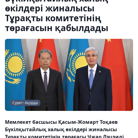
өкілдері жиналысы
Тұрақты комитетінің
төрағасын қабылдады
Сурет: Ақорда
Мемлекет басшысы Қасым-Жомарт Тоқаев
Бүкілқытайлық халық өкілдері жиналысы
Тұрақты комитетінің төрағасы Чжао Лэцзиді