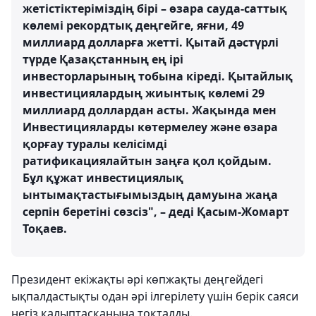
жетістіктеріміздің бірі – өзара сауда-саттық
көлемі рекордтық деңгейге, яғни, 49
миллиард долларға жетті. Қытай дәстүрлі
түрде Қазақстанның ең ірі
инвесторларының тобына кіреді. Қытайлық
инвестициялардың жиынтық көлемі 29
миллиард доллардан асты. Жақында мен
Инвестицияларды көтермелеу және өзара
қорғау туралы келісімді
ратификациялайтын заңға қол қойдым.
Бұл құжат инвестициялық
ынтымақтастығымыздың дамуына жаңа
серпін беретіні сөзсіз", – деді Қасым-Жомарт
Тоқаев.
Президент екіжақты әрі көпжақты деңгейдегі
ықпалдастықты одан әрі ілгерілету үшін берік саяси
негіз қалыптасқанына тоқталды.