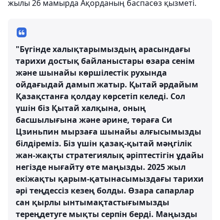
жылы 26 мамырда Ақорданың баспасөз қызметі.
"Бүгінде халықтарымыздың арасындағы
тарихи достық байланыстары өзара сенім
және шынайы көршілестік рухында
ойдағыдай дамып жатыр. Қытай әрдайым
Қазақстанға қолдау көрсетіп келеді. Сол
үшін біз Қытай халқына, оның
басшылығына және әрине, төраға Си
Цзиньпин мырзаға шынайы алғысымызды
білдіреміз. Біз үшін қазақ-қытай мәңгілік
жан-жақты стратегиялық әріптестігін ұдайы
негізде нығайту өте маңызды. 2025 жыл
екіжақты қарым-қатынасымыздағы тарихи
әрі теңдессіз кезең болды. Өзара сапарлар
сан қырлы ынтымақтастығымызды
тереңдетуге мықты серпін берді. Маңызды