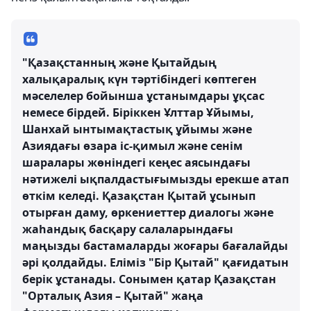
"Қазақстанның және Қытайдың
халықаралық күн тәртібіндегі көптеген
мәселелер бойынша ұстанымдары ұқсас
немесе бірдей. Біріккен Ұлттар Ұйымы,
Шанхай ынтымақтастық ұйымы және
Азиядағы өзара іс-қимыл және сенім
шаралары жөніндегі кеңес аясындағы
нәтижелі ықпалдастығымызды ерекше атап
өткім келеді. Қазақстан Қытай ұсынып
отырған даму, өркениеттер диалогы және
жаһандық басқару салаларындағы
маңызды бастамаларды жоғары бағалайды
әрі қолдайды. Еліміз "Бір Қытай" қағидатын
берік ұстанады. Сонымен қатар Қазақстан
"Орталық Азия – Қытай" жаңа