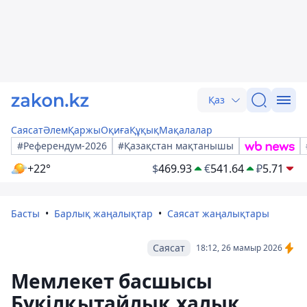
Қаз
Саясат
Әлем
Қаржы
Оқиға
Құқық
Мақалалар
#Референдум-2026
#Қазақстан мақтанышы
+22°
$
469.93
€
541.64
₽
5.71
Басты
Барлық жаңалықтар
Саясат жаңалықтары
Саясат
18:12, 26 мамыр 2026
Мемлекет басшысы
Бүкілқытайлық халық