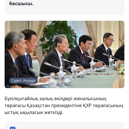
басшысы.
Сурет: Ақорда
Бүкілқытайлық халық өкілдері жиналысының
төрағасы Қазақстан президентіне ҚХР төрағасының
ыстық ықыласын жеткізді.