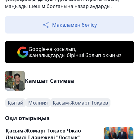
маңызды шешім болғанына назар аударды.
Мақаламен бөлісу
Google-ға қосылып,
жаңалықтарды бірінші болып оқыңыз
Камшат Сатиева
Қытай
Молния
Қасым-Жомарт Тоқаев
Оқи отырыңыз
Қасым-Жомарт Тоқаев Чжао
Лэцзиді І дәрежелі "Достық"