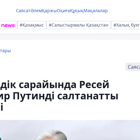
Саясат
Әлем
Қаржы
Оқиға
Құқық
Мақалалар
#Қазақмыс
#Салыстырмалы Қазақстан
#Халық бухг
қтары
Саяс
здік сарайында Ресей
р Путинді салтанатты
і