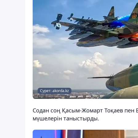
Сурет: akorda.kz
Содан соң Қасым-Жомарт Тоқаев пен В
мүшелерін таныстырды.