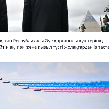
қстан Республикасы Әуе қорғанысы күштерінің
ін ақ, көк және қызыл түсті жолақтардан із таст