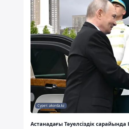
Сурет: akorda.kz
Астанадағы Тәуелсіздік сарайында