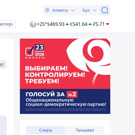
Алматы
Қаз
+25°
$
469.93
€
541.64
₽
5.71
алтері
ат
Соңғы
Танымал