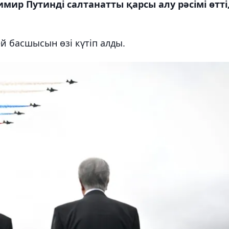
ир Путинді салтанатты қарсы алу рәсімі өтті
й басшысын өзі күтіп алды.