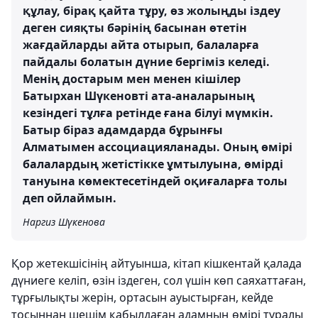
құлау, бірақ қайта тұру, өз жолыңды іздеу
деген сияқты бәрінің басынан өтетін
жағдайларды айта отырып, балаларға
пайдалы болатын дүние бергіміз келеді.
Менің достарым мен менен кішілер
Батырхан Шүкеновті ата-аналарының
кезіндегі тұлға ретінде ғана білуі мүмкін.
Батыр біраз адамдарда бұрынғы
Алматымен ассоциацияланады. Оның өмірі
балалардың жетістікке ұмтылуына, өмірді
тануына көмектесетіндей оқиғаларға толы
деп ойлаймын.
Наргиз Шүкенова
Қор жетекшісінің айтуынша, кітап кішкентай қалада
дүниеге келіп, өзін іздеген, сол үшін көп саяхаттаған,
тұрғылықты жерін, ортасын ауыстырған, кейде
тосыннан шешім қабылдаған адамның өмірі туралы