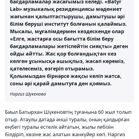
бағдарламалар жасағымыз келеді. «Batyr
Lab» музыкалық резиденциясы мәдениет
жағынан қалыптастырушы, дамытушы әрі
білім беруші институт болғанын қалаймыз.
Мысалы, мұғалімдермен кездескенде олар
«Елге, жастарға осы бағытта білім беру
бағдарламалары жетіспейтін сияқты» деген
ойды айтты. Жас қор болғандықтан кез
келген ұсынысқа ашықпыз, жасап көреміз,
қателесеміз, өзгеріп отырамыз.
Қолымыздан бірнәрсе жақсы келіп жатса,
соны әрі қарай дамытуға ден қоямыз.
Наргиз Шүкенова
Биыл Батырхан Шүкеновтің туғанына 60 жыл толып
отыр. Атаулы датада әнші туралы, оның қалдырған
еңбегі туралы естелік айтатын, жылы лебізін
білдіріп, көзіне жас алатын жанкүйер көп. Наргиз