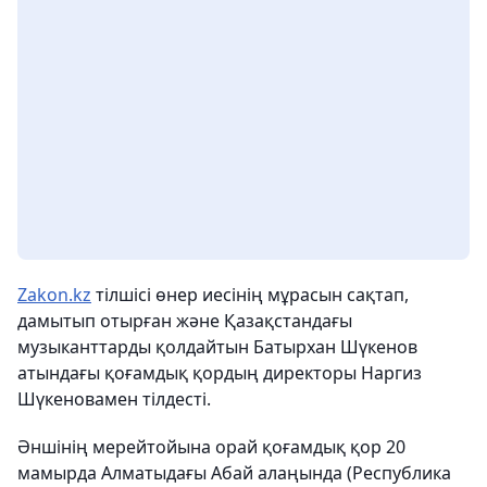
Zakon.kz
тілшісі өнер иесінің мұрасын сақтап,
дамытып отырған және Қазақстандағы
музыканттарды қолдайтын Батырхан Шүкенов
атындағы қоғамдық қордың директоры Наргиз
Шүкеновамен тілдесті.
Әншінің мерейтойына орай қоғамдық қор 20
мамырда Алматыдағы Абай алаңында (Республика