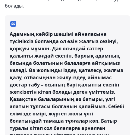
болады.
Адамның кейбір шешімі айналасына
түсініксіз болғанда ол өзін жалғыз сезінуі,
қорқуы мүмкін. Дәл осындай сәттер
қалыпты жағдай екенін, барлық адамның
басында болатынын балаларға айтқымыз
келеді. Өз жолыңды іздеу, қателесу, жалғыз
қалу, отбасыңнан жылу іздеу, айнымас
достар табу – осының бәрі қалыпты екенін
жеткізетін кітап болады деген үміттеміз.
Қазақстан балаларының өз батыры, үлгі
алатын тұлғасы болғанын қалаймыз. Себебі
елімізде өмірі, жүрген жолы үлгі
болатындай тамаша тұлғалар көп. Батыр
туралы кітап сол балаларға арналған