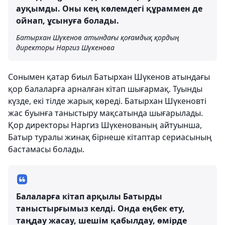
ауқымды. Оны кең көлемдегі құраммен де
ойнап, ұсынуға болады.
Батырхан Шүкенов атындағы қоғамдық қордың
директоры Наргиз Шүкенова
Сонымен қатар биыл Батырхан Шүкенов атындағы
қор балаларға арналған кітап шығармақ. Туынды
күзде, екі тілде жарық көреді. Батырхан Шүкеновті
жас буынға таныстыру мақсатында шығарылады.
Қор директоры Наргиз Шүкенованың айтуынша,
Батыр туралы жинақ бірнеше кітаптар сериасының
бастамасы болады.
Балаларға кітап арқылы Батырды
таныстырғымыз келді. Онда еңбек ету,
таңдау жасау, шешім қабылдау, өмірде