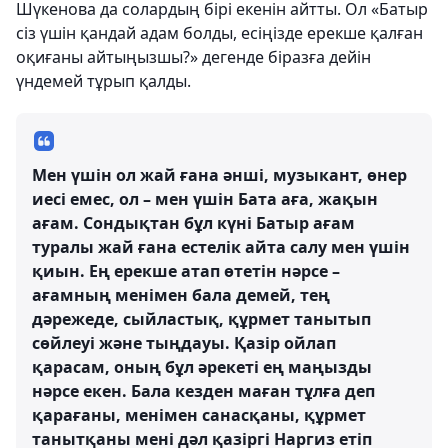
Шүкенова да солардың бірі екенін айтты. Ол «Батыр
сіз үшін қандай адам болды, есіңізде ерекше қалған
оқиғаны айтыңызшы?» дегенде біразға дейін
үндемей тұрып қалды.
Мен үшін ол жай ғана әнші, музыкант, өнер
иесі емес, ол – мен үшін Бата аға, жақын
ағам. Сондықтан бұл күні Батыр ағам
туралы жай ғана естелік айта салу мен үшін
қиын. Ең ерекше атап өтетін нәрсе –
ағамның менімен бала демей, тең
дәрежеде, сыйластық, құрмет танытып
сөйлеуі және тыңдауы. Қазір ойлап
қарасам, оның бұл әрекеті ең маңызды
нәрсе екен. Бала кезден маған тұлға деп
қарағаны, менімен санасқаны, құрмет
танытқаны мені дәл қазіргі Наргиз етіп