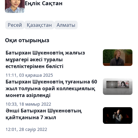
Еңлік Сақтан
Ресей
Қазақстан
Алматы
Оқи отырыңыз
Батырхан Шүкеновтің жалғыз
мұрагері әкесі туралы
естеліктерімен бөлісті
11:11, 03 қараша 2025
Батырхан Шүкеновтің туғанына 60
жыл толуына орай коллекциялық
монета әзірленді
10:33, 18 мамыр 2022
Әнші Батырхан Шүкеновтың
қайтқанына 7 жыл
12:01, 28 сәуір 2022