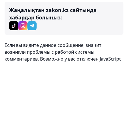
Жаңалықтан zakon.kz сайтында
хабардар болыңыз:
Пікірлер
0
Кіру
Пікір жазу