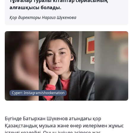
тұлғалар туралы кітаптар сериасының
алғашқысы болады.
Қор директоры Наргиз Шүкенова
Сурет: Instagram/shookenation
Бүгінде Батырхан Шүкенов атындағы қор
Қазақстандық музыка және өнер иелерімен жұмыс
істеуді көздейді. Оның ішінде әсіресе жас