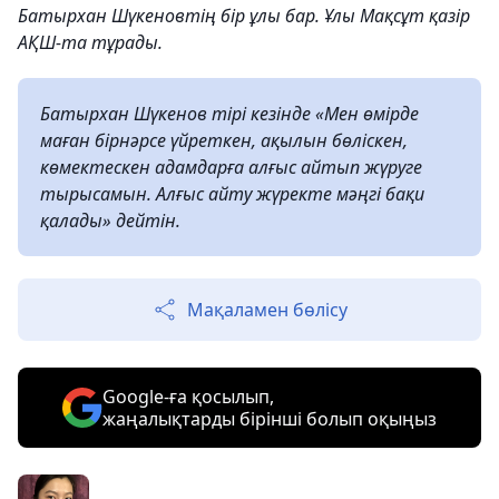
Батырхан Шүкеновтің бір ұлы бар. Ұлы Мақсұт қазір
АҚШ-та тұрады.
Батырхан Шүкенов тірі кезінде «Мен өмірде
маған бірнәрсе үйреткен, ақылын бөліскен,
көмектескен адамдарға алғыс айтып жүруге
тырысамын. Алғыс айту жүректе мәңгі бақи
қалады» дейтін.
Мақаламен бөлісу
Google-ға қосылып,
жаңалықтарды бірінші болып оқыңыз