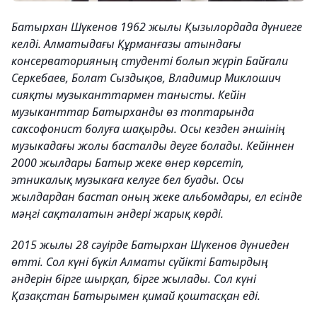
Батырхан Шүкенов 1962 жылы Қызылордада дүниеге
келді. Алматыдағы Құрманғазы атындағы
консерваторияның студенті болып жүріп Байғали
Серкебаев, Болат Сыздықов, Владимир Миклошич
сияқты музыканттармен танысты. Кейін
музыканттар Батырханды өз топтарында
саксофонист болуға шақырды. Осы кезден әншінің
музыкадағы жолы басталды деуге болады. Кейіннен
2000 жылдары Батыр жеке өнер көрсетіп,
этникалық музыкаға келуге бел буады. Осы
жылдардан бастап оның жеке альбомдары, ел есінде
мәңгі сақталатын әндері жарық көрді.
2015 жылы 28 сәуірде Батырхан Шүкенов дүниеден
өтті. Сол күні бүкіл Алматы сүйікті Батырдың
әндерін бірге шырқап, бірге жылады. Сол күні
Қазақстан Батырымен қимай қоштасқан еді.