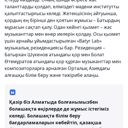
таланттарды қолдап, еліміздегі мәдени институтты
қалыптастырғысы келеді. Жетекшісінің айтуынша,
қордың ең бірінші ден қоятын жұмысы – Батырдың
мұрасын сақтап қалу. Одан кейінгі қызмет – жас
музыканттар мен өнер иелерін қолдау. Осы қызмет
үшін арнайы ұйымдастырылған «Batyr Lab»
музыкалық резиденциясы бар. Резиденция –
Батырхан Шүкенов атындағы қор мен Болат
Өтемұратов атындағы қор құрған музыканттар мен
композиторларға арналған Орталық Азиядағы
алғашқы білім беру және тәжірибе алаңы.
Қазір біз Алматыда болғанымызбен
болашақта өңірлерде де жұмыс істегіміз
келеді. Болашақта білім беру
бағдарламаларын көбейтіп, қазақша