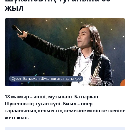
жыл
Сурет: Батырхан Шүкенов атындағы қор
18 мамыр – әнші, музыкант Батырхан
Шүкеновтің туған күні. Биыл – өнер
тарланының келместің кемесіне мініп кеткеніне
жеті жыл.