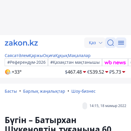
Қаз
Саясат
Әлем
Қаржы
Оқиға
Құқық
Мақалалар
#Референдум-2026
#Қазақстан мақтанышы
+33°
$
467.48
€
539.52
₽
5.73
Басты
Барлық жаңалықтар
Шоу-бизнес
14:15, 18 мамыр 2022
Бүгін – Батырхан
Шүкеновтің туғанына 60