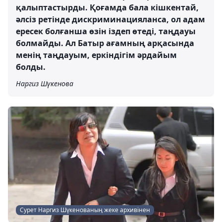
қалыптастырды. Қоғамда бала кішкентай,
әлсіз ретінде дискриминацияланса, ол адам
ересек болғанша өзін іздеп өтеді, таңдауы
болмайды. Ал Батыр ағамның арқасында
менің таңдауым, еркіндігім әрдайым
болды.
Наргиз Шүкенова
Сурет Наргиз Шүкенованың жеке архивінен