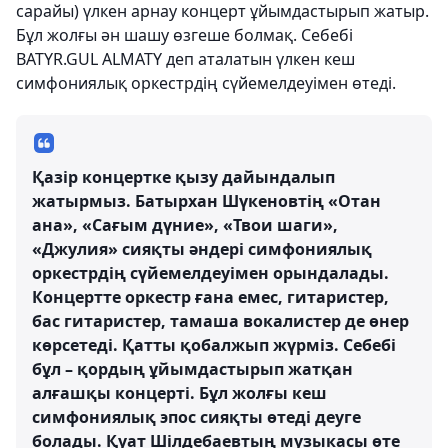
сарайы) үлкен арнау концерт ұйымдастырып жатыр.
Бұл жолғы ән шашу өзгеше болмақ. Себебі
BATYR.GUL ALMATY деп аталатын үлкен кеш
симфониялық оркестрдің сүйемелдеуімен өтеді.
Қазір концертке қызу дайындалып
жатырмыз. Батырхан Шүкеновтің «Отан
ана», «Сағым дүние», «Твои шаги»,
«Джулия» сияқты әндері симфониялық
оркестрдің сүйемелдеуімен орындалады.
Концертте оркестр ғана емес, гитаристер,
бас гитаристер, тамаша вокалистер де өнер
көрсетеді. Қатты қобалжып жүрміз. Себебі
бұл – қордың ұйымдастырып жатқан
алғашқы концерті. Бұл жолғы кеш
симфониялық эпос сияқты өтеді деуге
болады. Қуат Шілдебаевтың музыкасы өте