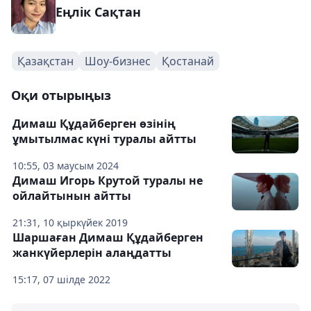
Еңлік Сақтан
Қазақстан
Шоу-бизнес
Қостанай
Оқи отырыңыз
Димаш Құдайберген өзінің
ұмытылмас күні туралы айтты
10:55, 03 маусым 2024
Димаш Игорь Крутой туралы не
ойлайтынын айтты
21:31, 10 қыркүйек 2019
Шаршаған Димаш Құдайберген
жанкүйерлерін алаңдатты
15:17, 07 шілде 2022