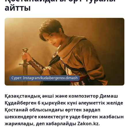
айтты
Сурет: Instagram/kudaibergenov.dimash
Қазақстандық әнші және композитор Димаш
Құдайберген 6 қыркүйек күні әлеуметтік желіде
Қостанай облысындағы өрттен зардап
шеккендерге көмектесуге уәде берген жазбасын
жариялады, деп хабарлайды Zakon.kz.