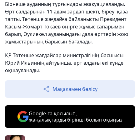
Бірнеше ауданның тұрғындары эвакуацияланды.
Өрт салдарынан 11 адам зардап шекті, біреуі қаза
тапты. Төтенше жағдайға байланысты Президент
Қасым-Жомарт Тоқаев өңірге жұмыс сапарымен
барып, Әулиекөл ауданындағы дала өрттерін жою
жұмыстарының барысын бағалады.
ҚР Төтенше жағдайлар министрлігінің басшысы
Юрий Ильиннің айтуынша, өрт алдағы екі күнде
оқшауланады.
Мақаламен бөлісу
Google-ға қосылып,
жаңалықтарды бірінші болып оқыңыз