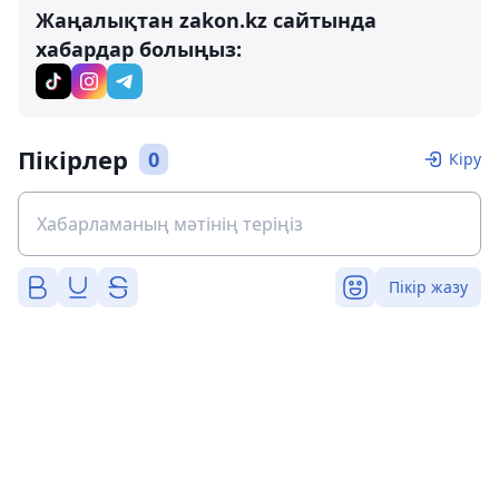
Жаңалықтан zakon.kz сайтында
хабардар болыңыз:
Пікірлер
0
Кіру
Пікір жазу