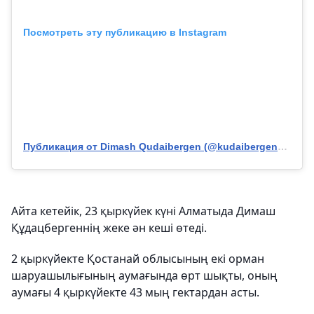
Посмотреть эту публикацию в Instagram
Публикация от Dimash Qudaibergen (@kudaibergenov.dimash)
Айта кетейік, 23 қыркүйек күні Алматыда Димаш
Құдацбергеннің жеке ән кеші өтеді.
2 қыркүйекте Қостанай облысының екі орман
шаруашылығының аумағында өрт шықты, оның
аумағы 4 қыркүйекте 43 мың гектардан асты.