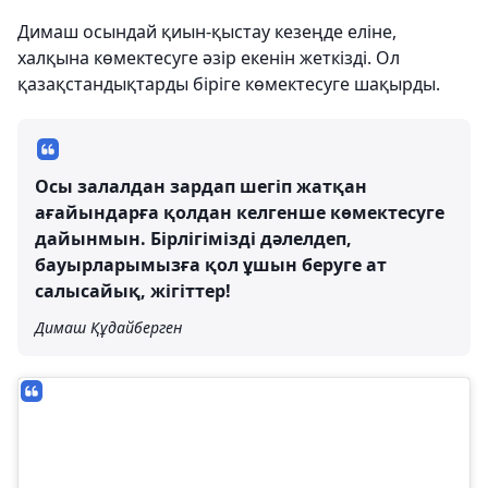
Димаш осындай қиын-қыстау кезеңде еліне,
халқына көмектесуге әзір екенін жеткізді. Ол
қазақстандықтарды біріге көмектесуге шақырды.
Осы залалдан зардап шегіп жатқан
ағайындарға қолдан келгенше көмектесуге
дайынмын. Бірлігімізді дәлелдеп,
бауырларымызға қол ұшын беруге ат
салысайық, жігіттер!
Димаш Құдайберген