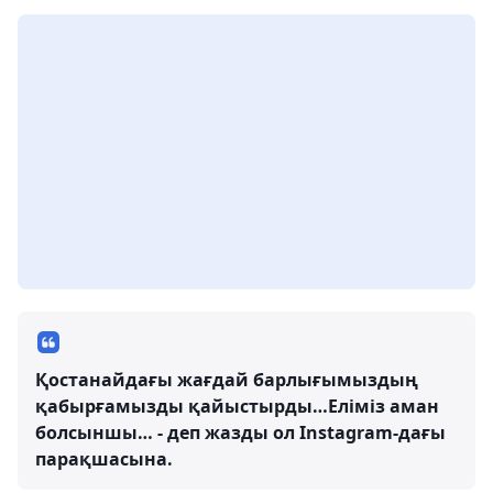
Қостанайдағы жағдай барлығымыздың
қабырғамызды қайыстырды…Еліміз аман
болсыншы… - деп жазды ол Instagram-дағы
парақшасына.