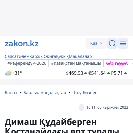
Қаз
Саясат
Әлем
Қаржы
Оқиға
Құқық
Мақалалар
#Референдум-2026
#Қазақстан мақтанышы
+31°
$
469.93
€
541.64
₽
5.71
Басты
Барлық жаңалықтар
Шоу-бизнес
16:11, 06 қыркүйек 2022
Димаш Құдайберген
Қостанайдағы өрт туралы