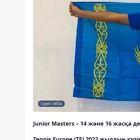
Сурет: ktf.kz
Junior Masters – 14 және 16 жасқа
Tennis Europe (TE) 2022 жылдың күз