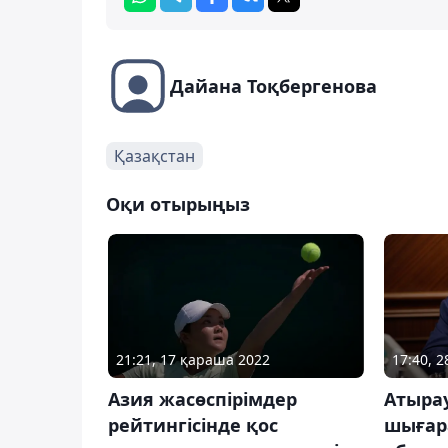
Дайана Тоқбергенова
Қазақстан
Оқи отырыңыз
21:21, 17 қараша 2022
17:40, 
Азия жасөспірімдер
Атырау
рейтингісінде қос
шығар