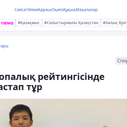
Саясат
Әлем
Қаржы
Оқиға
Құқық
Мақалалар
#Қазақмыс
#Салыстырмалы Қазақстан
#Халық бухг
тары
Спо
опалық рейтингісінде
астап тұр