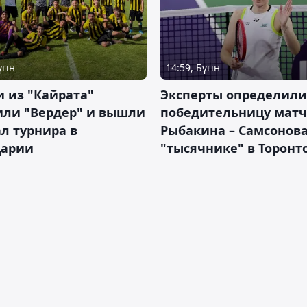
үгін
14:59, Бүгін
 из "Кайрата"
Эксперты определили
или "Вердер" и вышли
победительницу матч
л турнира в
Рыбакина – Самсонова
арии
"тысячнике" в Торонт