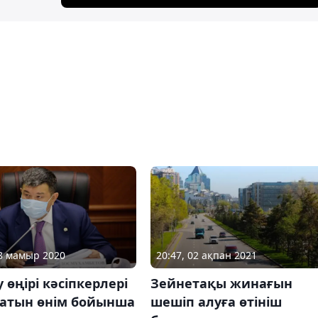
28 мамыр 2020
20:47, 02 ақпан 2021
 өңірі кәсіпкерлері
Зейнетақы жинағын
атын өнім бойынша
шешіп алуға өтініш