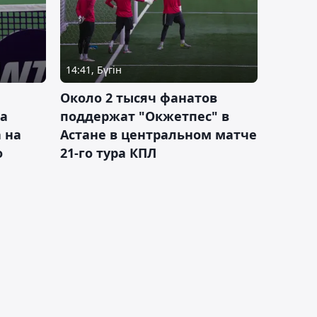
14:41, Бүгін
Около 2 тысяч фанатов
а
поддержат "Окжетпес" в
 на
Астане в центральном матче
о
21-го тура КПЛ