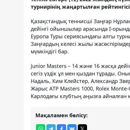
турнирінің жаңартылған рейтингіс
Қазақстандық теннисші Заңғар Нұрлан
дейінгі ойыншылар арасында І-орында
Еуропа Туры сериясындағы алты турни
Заңғардың келесі жылы жасөспірімдер
мүмкіндігі бар.
Junior Masters – 14 және 16 жасқа де
сегіз үздік ұл мен қыздан тұрады. 
Надаль, Ким Клейстер, Александр Зве
Жарыс ATP Masters 1000, Rolex Monte-
Карлодағы клубтың аңызға айналған 
Мақаламен бөлісу: