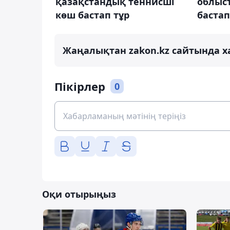
қазақстандық теннисші
облыс
көш бастап тұр
бастап
Жаңалықтан zakon.kz сайтында х
Пікірлер
0
Оқи отырыңыз