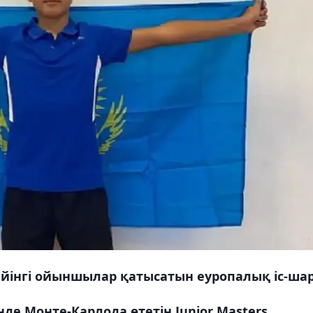
 дейінгі ойыншылар қатысатын еуропалық іс-ша
інде Монте-Карлода өтетін Junior Masters