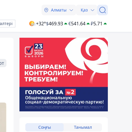
Алматы
Қаз
+32°
$
469.93
€
541.64
₽
5.71
алтері
рт
Соңғы
Танымал