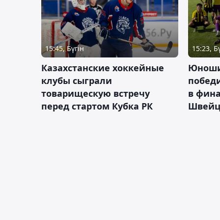
15:45, Бүгін
15:23, Б
Казахстанские хоккейные
Юноши
клубы сыграли
побед
товарищескую встречу
в фина
перед стартом Кубка РК
Швейц