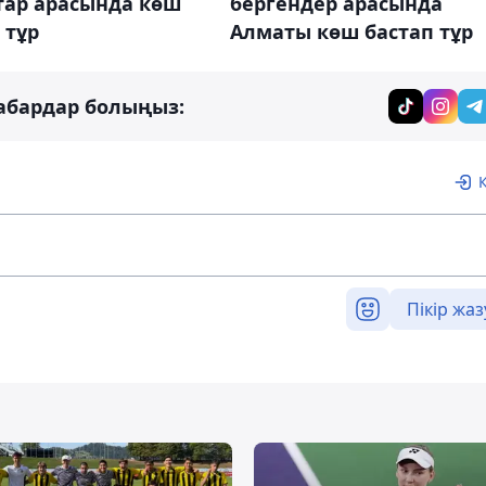
тар арасында көш
бергендер арасында
 тұр
Алматы көш бастап тұр
абардар болыңыз:
Пікір жаз