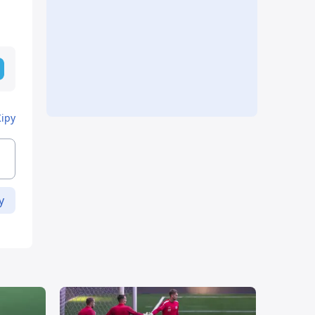
Кіру
у