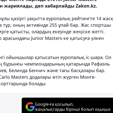
ін жариялады, деп хабарлайды Zakon.kz.
ұлы қазіргі уақытта еуропалық рейтингте 14 жас
 тұр, оның активінде 255 ұпай бар. Жас спортшы
рге қатысты, олардың екеуінде жеңіске жетті.
 арасындағы Junior Masters-ке қатысуға үлкен
йінгі ойыншылар қатысатын еуропалық іс-шара. Ол
Оның бұрынғы чемпиондарының қатарында Рафаэль
рев, Белинда Бенчич және тағы басқалары бар.
Carlo Masters додалары өтіп жүрген Монте-
корттарында болады.
Google-ға қосылып,
жаңалықтарды бірінші болып оқыңыз