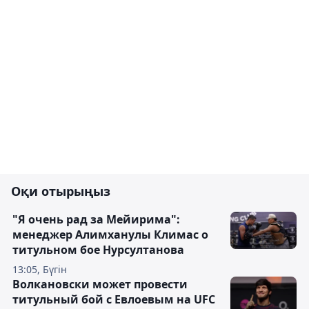
Оқи отырыңыз
"Я очень рад за Мейирима":
менеджер Алимханулы Климас о
титульном бое Нурсултанова
13:05, Бүгін
Волкановски может провести
титульный бой с Евлоевым на UFC