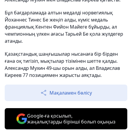
Бұл бағдарламада алтын медалді норвегиялық
Йоханнес Тинес Бе жеңіп алды, күміс медаль
франциялық Кентен Фийон Майеге бұйырды, ал
чемпионның үлкен ағасы Тарьей Бе қола жүлдегер
атанды.
Қазақстандық шаңғышылар нысанаға бір бірден
ғана оқ тигізіп, мықтылар тізімінен шетте қалды.
Александр Мухин 49-шы орын алды, ал Владислав
Киреев 77 позициямен жарысты аяқтады.
Мақаламен бөлісу
Google-ға қосылып,
жаңалықтарды бірінші болып оқыңыз