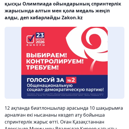
қысқы Олимпиада ойындарының спринтерлік
жарысында алтын мен қола медаль жеңіп
алды, деп хабарлайды Zakon.kz
12 ақпанда биатлоншылар арасында 10 шақырымға
арналған екі нысананы көздеп ату бойынша
спринтерлік жарыс өтті. Оған Қазақстаннан
Александр Мухин мен Владислав Киреев қатысты.