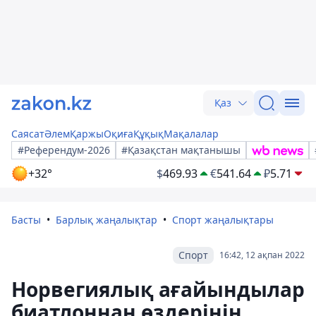
Қаз
Саясат
Әлем
Қаржы
Оқиға
Құқық
Мақалалар
#Референдум-2026
#Қазақстан мақтанышы
+32°
$
469.93
€
541.64
₽
5.71
Басты
Барлық жаңалықтар
Спорт жаңалықтары
Спорт
16:42, 12 ақпан 2022
Норвегиялық ағайындылар
биатлоннан өздерінің