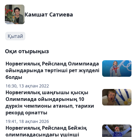
Камшат Сатиева
Қытай
Оқи отырыңыз
Норвегиялық Рейсланд Олимпиада
ойындарында төртінші рет жүлделі
болды
16:30, 13 ақпан 2022
Норвегиялық шаңғышы қысқы
Олимпиада ойындарының 10
дүркін чемпионы атанып, тарихи
рекорд орнатты
19:41, 18 ақпан 2026
Норвегиялық Рейсланд Бейжің
олимпиадасындағы үшінші