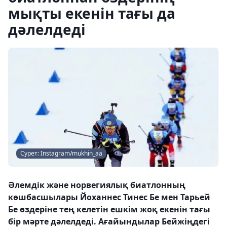
мықты екенін тағы да
дәлелдеді
Сурет: Instagram/mukhin_aa
Әлемдік және норвегиялық биатлонның
көшбасшылары Йоханнес Тинес Бе мен Тарьей
Бе өздеріне тең келетін ешкім жоқ екенін тағы
бір мәрте дәлелдеді. Ағайындылар Бейжіңдегі