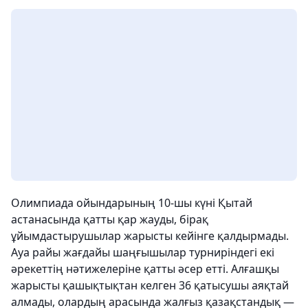
Олимпиада ойындарының 10-шы күні Қытай
астанасында қатты қар жауды, бірақ
ұйымдастырушылар жарысты кейінге қалдырмады.
Ауа райы жағдайы шаңғышылар турниріндегі екі
әрекеттің нәтижелеріне қатты әсер етті. Алғашқы
жарысты қашықтықтан келген 36 қатысушы аяқтай
алмады, олардың арасында жалғыз қазақстандық —