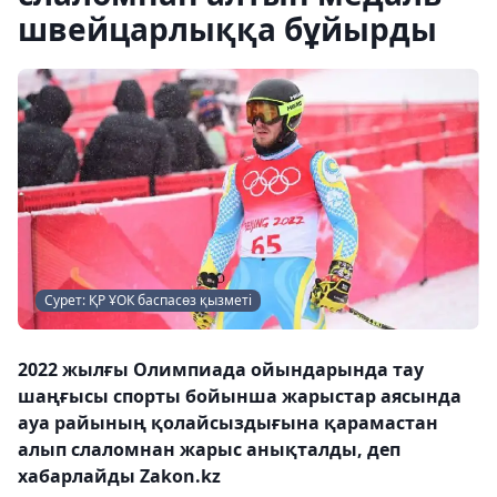
швейцарлыққа бұйырды
Сурет: ҚР ҰОК баспасөз қызметі
2022 жылғы Олимпиада ойындарында тау
шаңғысы спорты бойынша жарыстар аясында
ауа райының қолайсыздығына қарамастан
алып слаломнан жарыс анықталды, деп
хабарлайды Zakon.kz