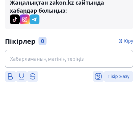
Жаңалықтан zakon.kz сайтында
хабардар болыңыз:
Пікірлер
0
Кіру
Пікір жазу