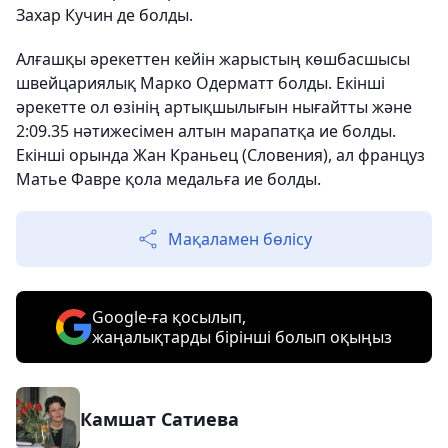
Захар Кучин де болды.
Алғашқы әрекеттен кейін жарыстың көшбасшысы
швейцариялық Марко Одерматт болды. Екінші
әрекетте ол өзінің артықшылығын нығайтты және
2:09.35 нәтижесімен алтын марапатқа ие болды.
Екінші орында Жан Краньец (Словения), ал француз
Матье Фавре қола медальға ие болды.
Мақаламен бөлісу
Google-ға қосылып,
жаңалықтарды бірінші болып оқыңыз
Камшат Сатиева