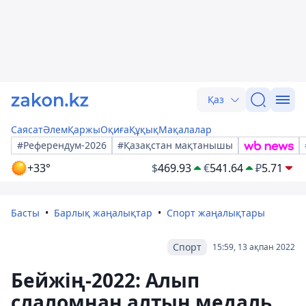
Қаз
Саясат
Әлем
Қаржы
Оқиға
Құқық
Мақалалар
#Референдум-2026
#Қазақстан мақтанышы
+33°
$
469.93
€
541.64
₽
5.71
Басты
Барлық жаңалықтар
Спорт жаңалықтары
Спорт
15:59, 13 ақпан 2022
Бейжің-2022: Алып
слаломнан алтын медаль