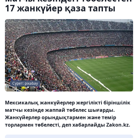
17 жанкүйер қаза тапты
Сурет: pixabay
Мексикалық жанкүйерлер жергілікті біріншілік
матчы кезінде жаппай төбелес шығарды.
Жанкүйерлер орындықтармен және темір
торлармен төбелесті, деп хабарлайды Zakon.kz.