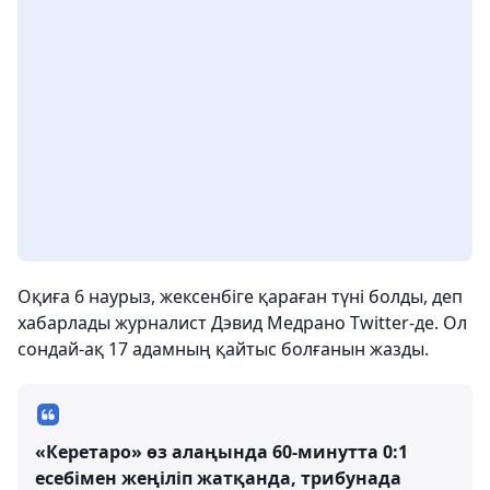
Оқиға 6 наурыз, жексенбіге қараған түні болды, деп
хабарлады журналист Дэвид Медрано Twitter-де. Ол
сондай-ақ 17 адамның қайтыс болғанын жазды.
«Керетаро» өз алаңында 60-минутта 0:1
есебімен жеңіліп жатқанда, трибунада