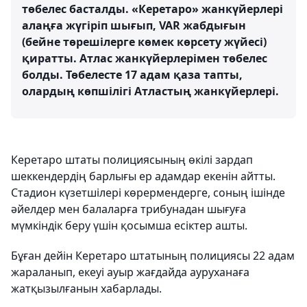
төбелес басталды. «Керетаро» жанкүйерлері
алаңға жүгіріп шығып, VAR жабдығын
(бейне төрешілерге көмек көрсету жүйесі)
қиратты. Атлас жанкүйерлерімен төбелес
болды. Төбелесте 17 адам қаза тапты,
олардың көпшілігі Атластың жанкүйерлері.
Керетаро штаты полициясының өкілі зардап
шеккендердің барлығы ер адамдар екенін айтты.
Стадион күзетшілері көрермендерге, соның ішінде
әйелдер мен балаларға трибунадан шығуға
мүмкіндік беру үшін қосымша есіктер ашты.
Бұған дейін Керетаро штатының полициясы 22 адам
жараланып, екеуі ауыр жағдайда ауруханаға
жатқызылғанын хабарлады.