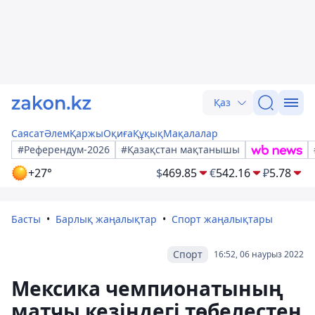
Қаз
Саясат
Әлем
Қаржы
Оқиға
Құқық
Мақалалар
#Референдум-2026
#Қазақстан мақтанышы
+27°
$
469.85
€
542.16
₽
5.78
Басты
Барлық жаңалықтар
Спорт жаңалықтары
Спорт
16:52, 06 наурыз 2022
Мексика чемпионатының
матчы кезіндегі төбелестен