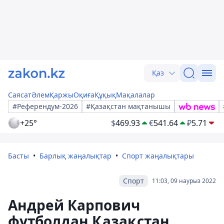
Қаз
Саясат
Әлем
Қаржы
Оқиға
Құқық
Мақалалар
#Референдум-2026
#Қазақстан мақтанышы
+25°
$
469.93
€
541.64
₽
5.71
Басты
Барлық жаңалықтар
Спорт жаңалықтары
Спорт
11:03, 09 наурыз 2022
Андрей Карпович
футболдан Қазақстан