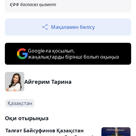
ҚФФ баспасөз қызметі
Мақаламен бөлісу
Google-ға қосылып,
жаңалықтарды бірінші болып оқыңыз
Айгерим Тарина
Қазақстан
Оқи отырыңыз
Талғат Байсуфинов Қазақстан