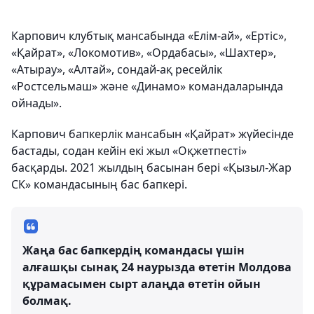
Карпович клубтық мансабында «Елім-ай», «Ертіс»,
«Қайрат», «Локомотив», «Ордабасы», «Шахтер»,
«Атырау», «Алтай», сондай-ақ ресейлік
«Ростсельмаш» және «Динамо» командаларында
ойнады».
Карпович бапкерлік мансабын «Қайрат» жүйесінде
бастады, содан кейін екі жыл «Оқжетпесті»
басқарды. 2021 жылдың басынан бері «Қызыл-Жар
СК» командасының бас бапкері.
Жаңа бас бапкердің командасы үшін
алғашқы сынақ 24 наурызда өтетін Молдова
құрамасымен сырт алаңда өтетін ойын
болмақ.