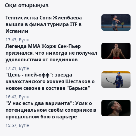
Оқи отырыңыз
Теннисистка Соня Жиенбаева
вышла в финал турнира ITF в
Испании
17:43, Бүгін
Легенда ММА Жорж Сен-Пьер
признался, что никогда не получал
удовольствия от поединков
17:21, Бүгін
"Цель - плей-офф": звезда
казахстанского хоккея Шестаков о
новом сезоне в составе "Барыса"
16:42, Бүгін
"У нас есть два варианта": Усик о
потенциальном своём сопернике в
прощальном бою в карьере
15:57, Бүгін