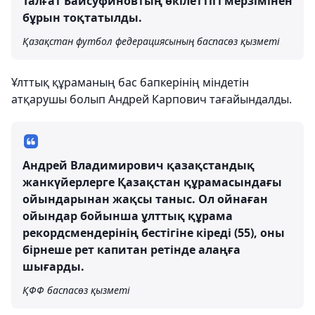
Талғат Байсуфиновтың өкілеттігі мерзімінен
бұрын тоқтатылды.
Қазақстан футбол федерациясының баспасөз қызметі
Ұлттық құраманың бас бапкерінің міндетін
атқарушы болып Андрей Карпович тағайындалды.
Андрей Владимирович қазақстандық
жанкүйерлерге Қазақстан құрамасындағы
ойындарынан жақсы таныс. Ол ойнаған
ойындар бойынша ұлттық құрама
рекордсмендерінің бестігіне кіреді (55), оны
бірнеше рет капитан ретінде алаңға
шығарды.
ҚФФ баспасөз қызметі