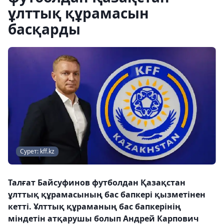
ұлттық құрамасын
басқарды
Сурет: kff.kz
Талғат Байсуфинов футболдан Қазақстан
ұлттық құрамасының бас бапкері қызметінен
кетті. Ұлттық құраманың бас бапкерінің
міндетін атқарушы болып Андрей Карпович