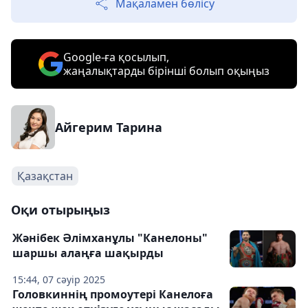
Мақаламен бөлісу
Google-ға қосылып,
жаңалықтарды бірінші болып оқыңыз
Айгерим Тарина
Қазақстан
Оқи отырыңыз
Жәнібек Әлімханұлы "Канелоны"
шаршы алаңға шақырды
15:44, 07 сәуір 2025
Головкиннің промоутері Канелоға