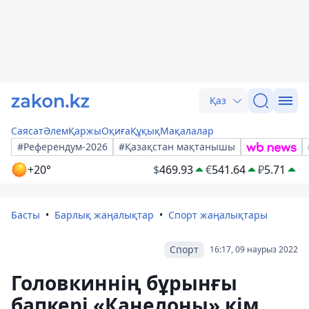
Қаз
Саясат
Әлем
Қаржы
Оқиға
Құқық
Мақалалар
#Референдум-2026
#Қазақстан мақтанышы
+20°
$
469.93
€
541.64
₽
5.71
Басты
Барлық жаңалықтар
Спорт жаңалықтары
Спорт
16:17, 09 наурыз 2022
Головкиннің бұрынғы
бапкері «Канелоны» кім