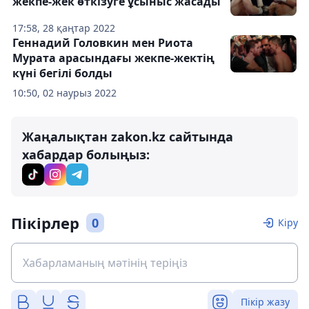
жекпе-жек өткізуге ұсыныс жасады
17:58, 28 қаңтар 2022
Геннадий Головкин мен Риота
Мурата арасындағы жекпе-жектің
күні бегілі болды
10:50, 02 наурыз 2022
Жаңалықтан zakon.kz сайтында
хабардар болыңыз:
Пікірлер
0
Кіру
Пікір жазу