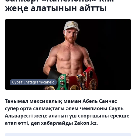
жеңе алатынын айтты
Сурет: Instagram/canelo
Танымал мексикалық маман Абель Санчес
супер орта салмақтағы әлем чемпионы Сауль
Альваресті жеңе алатын үш спортшыны ерекше
атап өтті, деп хабарлайды Zakon.kz.