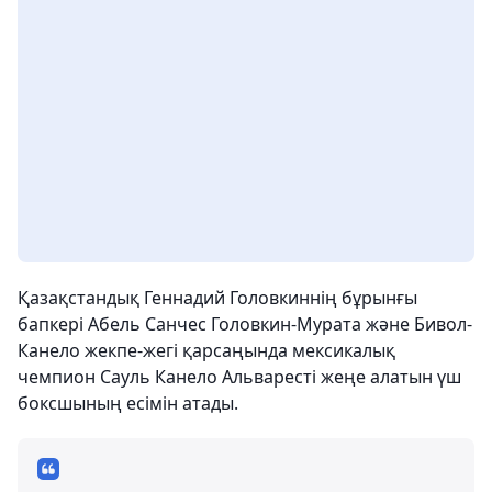
Қазақстандық Геннадий Головкиннің бұрынғы
бапкері Абель Санчес Головкин-Мурата және Бивол-
Канело жекпе-жегі қарсаңында мексикалық
чемпион Сауль Канело Альваресті жеңе алатын үш
боксшының есімін атады.