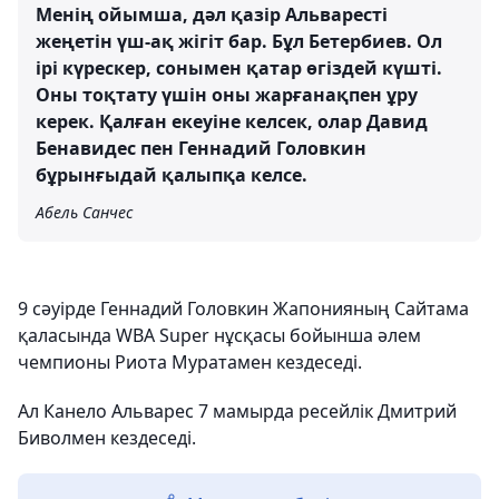
Менің ойымша, дәл қазір Альваресті
жеңетін үш-ақ жігіт бар. Бұл Бетербиев. Ол
ірі күрескер, сонымен қатар өгіздей күшті.
Оны тоқтату үшін оны жарғанақпен ұру
керек. Қалған екеуіне келсек, олар Давид
Бенавидес пен Геннадий Головкин
бұрынғыдай қалыпқа келсе.
Абель Санчес
9 сәуірде Геннадий Головкин Жапонияның Сайтама
қаласында WBA Super нұсқасы бойынша әлем
чемпионы Риота Муратамен кездеседі.
Ал Канело Альварес 7 мамырда ресейлік Дмитрий
Биволмен кездеседі.