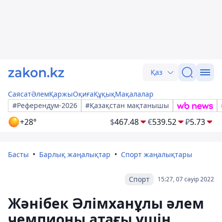
Қаз
Саясат
Әлем
Қаржы
Оқиға
Құқық
Мақалалар
#Референдум-2026
#Қазақстан мақтанышы
+28°
$
467.48
€
539.52
₽
5.73
Басты
Барлық жаңалықтар
Спорт жаңалықтары
Спорт
15:27, 07 сәуір 2022
Жәнібек Әлімханұлы әлем
чемпионы атағы үшін