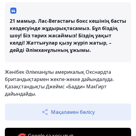
21 мамыр. Лас-Вегастағы бокс кешінің басты
кездесуінде жұдырықтасамыз. Бұл біздің
шоу! Біз тарих жасаймыз! Біздің уақыт
келді! Жаттығулар қызу жүріп жатыр, –
дейді Әлімханұлының ұжымы.
Жәнібек Әлімханұлы америкалық Окснардта
британдықтармен жекпе-жекке дайындалуда.
Қазақстандықты Джеймс «Бадди» МакГирт
дайындайды.
Мақаламен бөлісу
Google-ға қосылып,