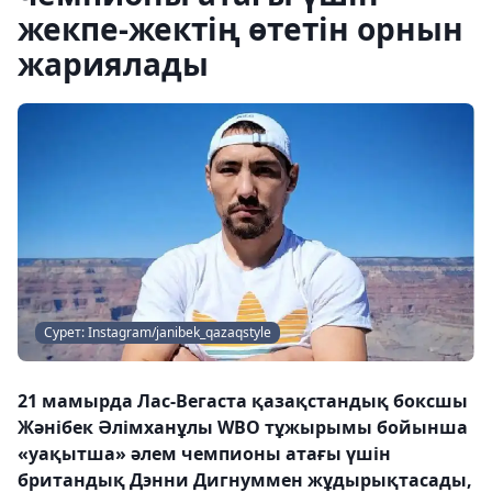
жекпе-жектің өтетін орнын
жариялады
Сурет: Instagram/janibek_qazaqstyle
21 мамырда Лас-Вегаста қазақстандық боксшы
Жәнібек Әлімханұлы WBO тұжырымы бойынша
«уақытша» әлем чемпионы атағы үшін
британдық Дэнни Дигнуммен жұдырықтасады,