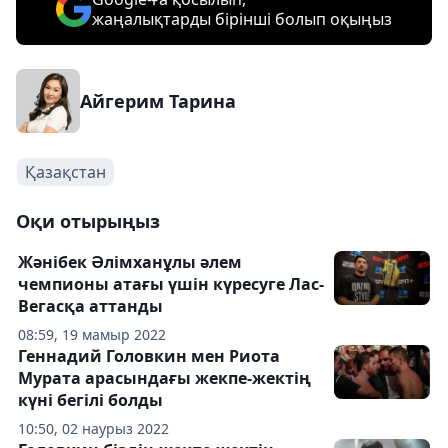
жаңалықтарды бірінші болып оқыңыз
Айгерим Тарина
Қазақстан
Оқи отырыңыз
Жәнібек Әлімханұлы әлем
чемпионы атағы үшін күресуге Лас-
Вегасқа аттанды
08:59, 19 мамыр 2022
Геннадий Головкин мен Риота
Мурата арасындағы жекпе-жектің
күні бегілі болды
10:50, 02 наурыз 2022