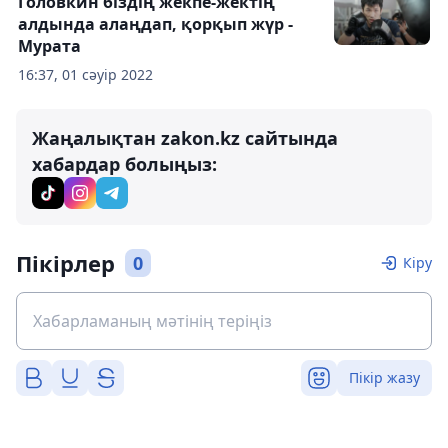
Головкин біздің жекпе-жектің
алдында алаңдап, қорқып жүр -
Мурата
16:37, 01 сәуір 2022
Жаңалықтан zakon.kz сайтында
хабардар болыңыз:
Пікірлер
0
Кіру
Пікір жазу