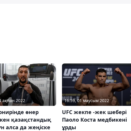
24 ақпан 2022
16:59, 01 маусым 2022
рнирінде өнер
UFC жекпе -жек шебері
ткен қазақстандық
Паоло Коста медбикені
н алса да жеңіске
ұрды