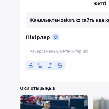
жетті
Жаңалықтан zakon.kz сайтында х
Пікірлер
0
Оқи отырыңыз