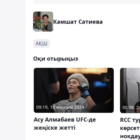
Камшат Сатиева
АҚШ
Оқи отырыңыз
09:19, 16 маусым 2024
00:08, 
Асу Алмабаев UFC-де
RCC ту
жеңіске жетті
көрсе
нокдау