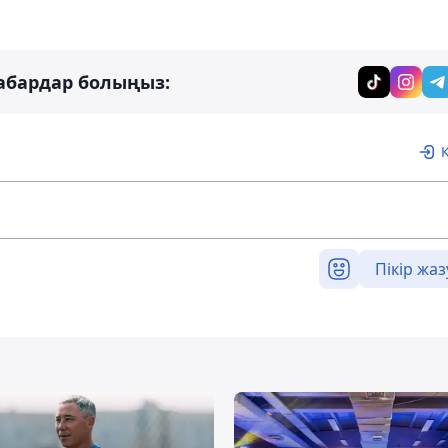
абардар болыңыз:
Пікір жаз