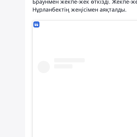
Браунмен жекпе-жек өткізді. Жекпе-ж
Нұрланбектің жеңісімен аяқталды.