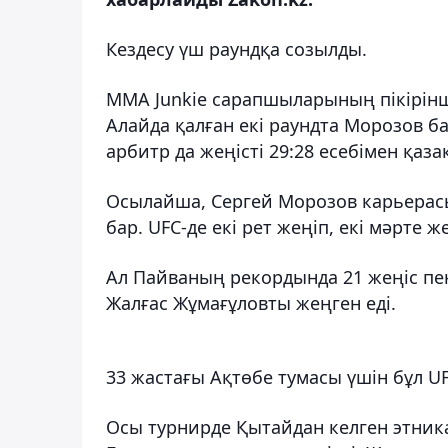
Кездесу үш раундқа созылды.
MMA Junkie сарапшыларының пікірінш
Алайда қалған екі раундта Морозов бас
арбитр да жеңісті 29:28 есебімен қаз
Осылайша, Сергей Морозов карьерасын
бар. UFC-де екі рет жеңіп, екі мәрте ж
Ал Пайваның рекордында 21 жеңіс пен
Жалғас Жұмағұловты жеңген еді.
33 жастағы Ақтөбе тумасы үшін бұл UF
Осы турнирде Қытайдан келген этник