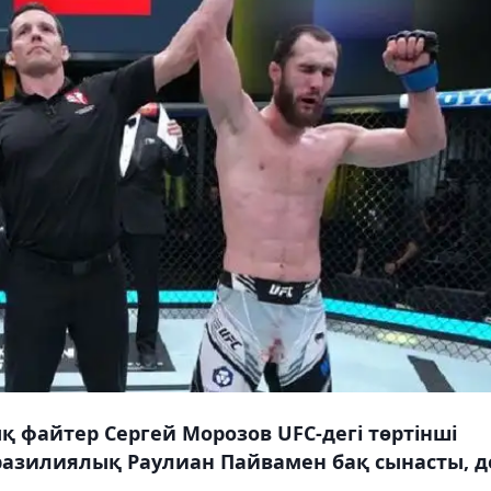
қ файтер Сергей Морозов UFC-дегі төртінші
бразилиялық Раулиан Пайвамен бақ сынасты, д