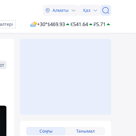
Алматы
Қаз
+30°
$
469.93
€
541.64
₽
5.71
алтері
рт
Соңғы
Танымал