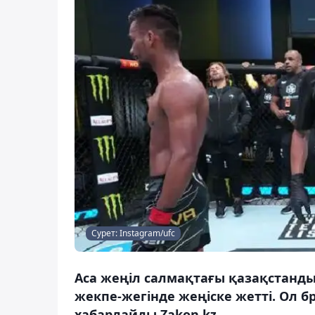
Сурет: Instagram/ufc
Аса жеңіл салмақтағы қазақстанды
жекпе-жегінде жеңіске жетті. Ол 
хабарлайды Zakon.kz.