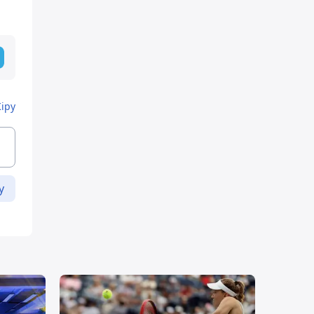
Кіру
у