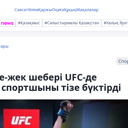
Саясат
Әлем
Қаржы
Оқиға
Құқық
Мақалалар
#Қазақмыс
#Салыстырмалы Қазақстан
#Халық бухг
тары
Спо
-жек шебері UFC-де
спортшыны тізе бүктірді