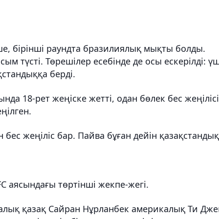
е, бірінші раундта бразилиялық мықты болды.
ым түсті. Төрешілер есебінде де осы ескерілді: ү
ақстандыққа берді.
да 18-рет жеңіске жетті, одан бөлек бес жеңілісі
еңілген.
 бес жеңіліс бар. Пайва бұған дейін қазақстандық
C аясындағы төртінші жекпе-жегі.
алық қазақ Сайран Нұрланбек америкалық Ти Дже