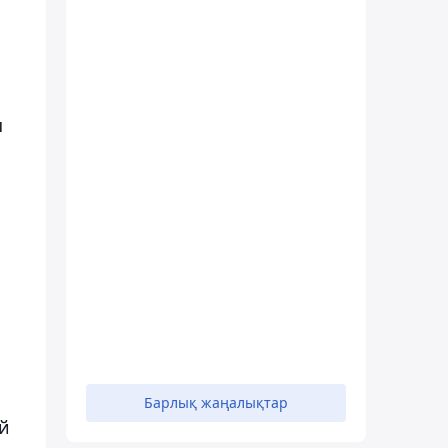
ш
Барлық жаңалықтар
й