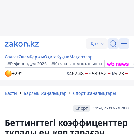
Қаз
Саясат
Әлем
Қаржы
Оқиға
Құқық
Мақалалар
#Референдум-2026
#Қазақстан мақтанышы
+29°
$
467.48
€
539.52
₽
5.73
Басты
Барлық жаңалықтар
Спорт жаңалықтары
Спорт
14:54, 25 тамыз 2022
Беттингтегі коэффиценттер
туралы ең көп тараған