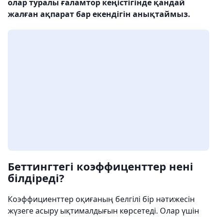
олар туралы ғаламтор кеңістігінде қандай
жалған ақпарат бар екендігін анықтаймыз.
Беттингтегі коэффиценттер нені
білдіреді?
Коэффициенттер оқиғаның белгілі бір нәтижесін
жүзеге асыру ықтималдығын көрсетеді. Олар үшін