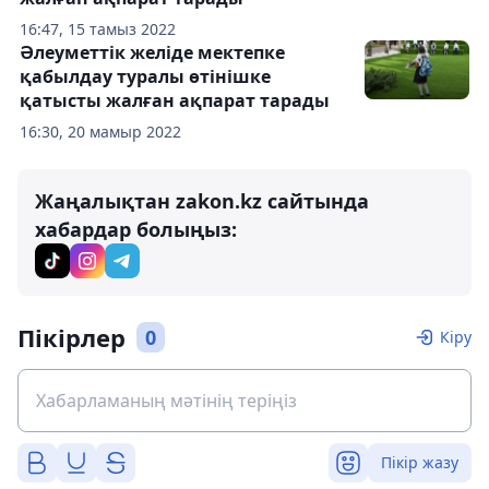
16:47, 15 тамыз 2022
Әлеуметтік желіде мектепке
қабылдау туралы өтінішке
қатысты жалған ақпарат тарады
16:30, 20 мамыр 2022
Жаңалықтан zakon.kz сайтында
хабардар болыңыз:
Пікірлер
0
Кіру
Пікір жазу