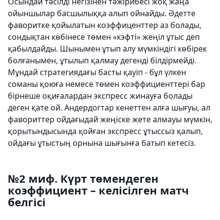
Осындай тәсілді негізінен тәжірибесі жоқ жаңа
ойыншылар басшылыққа алып ойнайды. Әдетте
фаворитке қойылатын коэффиценттер аз болады,
сондықтан көбінесе төмен «кэфті» жеңіл ұтыс деп
қабылдайды. Шынымен ұтып алу мүмкіндігі көбірек
болғанымен, ұтылып қалмау дегенді білдірмейді.
Мұндай стратегиядағы басты қауіп - бұл үлкен
соманы қоюға немесе төмен коэффициенттері бар
бірнеше оқиғалардан экспресс жинауға болады
деген қате ой. Андердогтар кенеттен алға шығуы, ал
фавориттер ойдағыдай жеңіске жете алмауы мүмкін,
қорытындысында қойған экспресс ұтыссыз қалып,
ойдағы ұтыстың орнына шығынға батып кетесіз.
№2 миф.
Күрт төмендеген
коэффициент – келісілген матч
белгісі