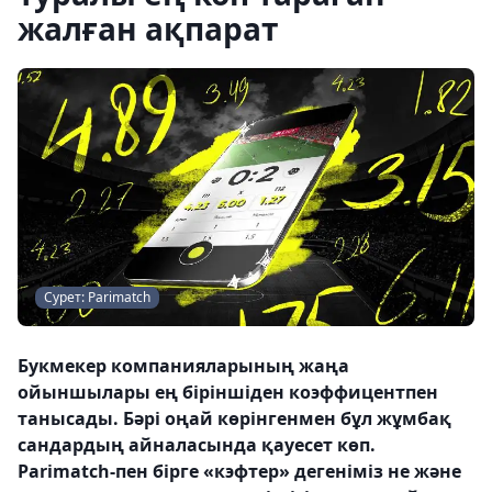
жалған ақпарат
Сурет: Parimatch
Букмекер компанияларының жаңа
ойыншылары ең біріншіден коэффицентпен
танысады. Бәрі оңай көрінгенмен бұл жұмбақ
сандардың айналасында қауесет көп.
Parimatch-пен бірге «кэфтер» дегеніміз не және