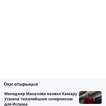
Оқи отырыңыз
Менеджер Махачева назвал Камару
Усмана тяжелейшим соперником
для Ислама