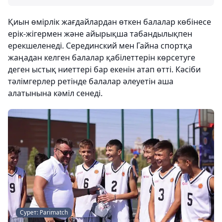
Қиын өмірлік жағдайлардан өткен балалар көбінесе
ерік-жігермен және айырықша табандылықпен
ерекшеленеді. Серединский мен Гайна спортқа
жаңадан келген балалар қабілеттерін көрсетуге
деген ыстық ниеттері бар екенін атап өтті. Кәсіби
тәлімгерлер ретінде балалар әлеуетін аша
алатынына кәміл сенеді.
Сурет: Parimatch