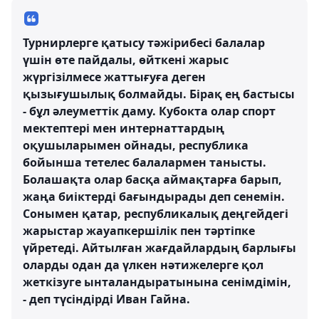
Турнирлерге қатысу тәжірибесі балалар
үшін өте пайдалы, өйткені жарыс
жүргізілмесе жаттығуға деген
қызығушылық болмайды. Бірақ ең бастысы
- бұл әлеуметтік даму. Кубокта олар спорт
мектептері мен интернаттардың
оқушыларымен ойнады, республика
бойынша тетелес балалармен танысты.
Болашақта олар басқа аймақтарға барып,
жаңа биіктерді бағындырады деп сенемін.
Сонымен қатар, республикалық деңгейдегі
жарыстар жауапкершілік пен тәртіпке
үйретеді. Айтылған жағдайлардың барлығы
оларды одан да үлкен нәтижелерге қол
жеткізуге ынталандыратынына сенімдімін,
- деп түсіндірді Иван Гайна.