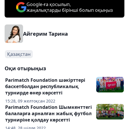
Google-ға қосылып,
жаңалықтарды бірінші болып оқыңыз
Айгерим Тарина
Қазақстан
Оқи отырыңыз
Parimatch Foundation шәкірттері
баскетболдан республикалық
турнирде өнер көрсетті
15:28, 09 желтоқсан 2022
Parimatch Foundation Шымкенттегі
балаларға арналған жабық футбол
турниріне қолдау көрсетті
14:48, 28 шілде 2022