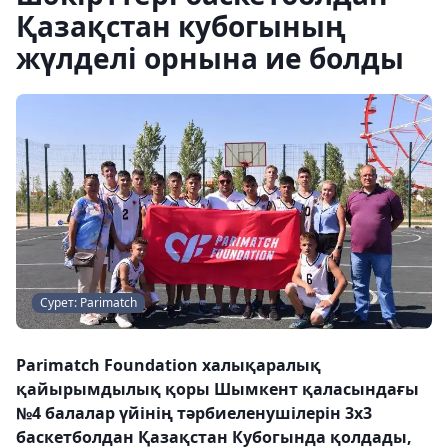
Қазақстан кубогының
жүлделі орнына ие болды
Сурет: Parimatch
Parimatch Foundation халықаралық
қайырымдылық қоры Шымкент қаласындағы
№4 балалар үйінің тәрбиеленушілерін 3х3
баскетболдан Қазақстан Кубогында қолдады,