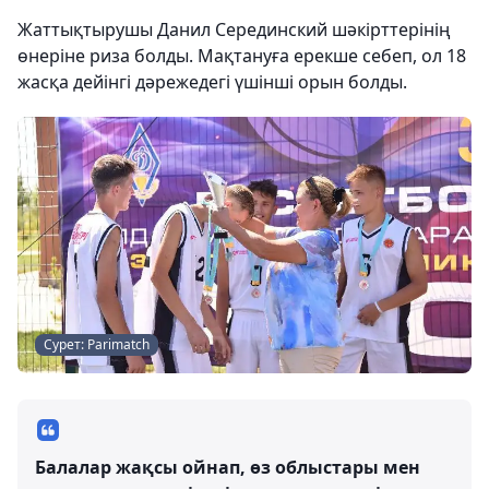
Жаттықтырушы Данил Серединский шәкірттерінің
өнеріне риза болды. Мақтануға ерекше себеп, ол 18
жасқа дейінгі дәрежедегі үшінші орын болды.
Сурет: Parimatch
Балалар жақсы ойнап, өз облыстары мен