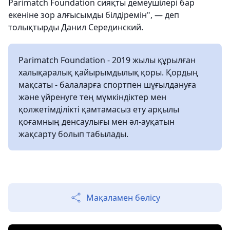
Parimatch Foundation сияқты демеушілері бар
екеніне зор алғысымды білдіремін", — деп
толықтырды Данил Серединский.
Parimatch Foundation - 2019 жылы құрылған
халықаралық қайырымдылық қоры. Қордың
мақсаты - балаларға спортпен шұғылдануға
және үйренуге тең мүмкіндіктер мен
қолжетімділікті қамтамасыз ету арқылы
қоғамның денсаулығы мен әл-ауқатын
жақсарту болып табылады.
Мақаламен бөлісу