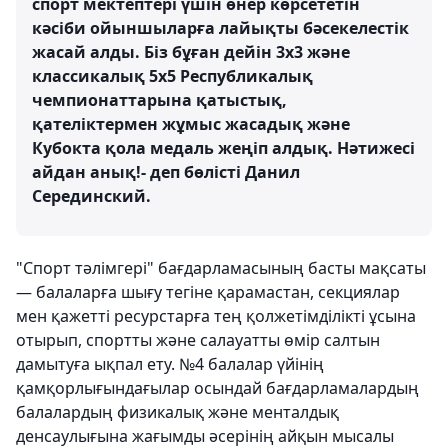
спорт мектептері үшін өнер көрсететін
кәсіби ойыншыларға лайықты бәсекелестік
жасай алды. Біз бұған дейін 3х3 және
классикалық 5х5 Республикалық
чемпионаттарына қатыстық,
қателіктермен жұмыс жасадық және
Кубокта қола медаль жеңіп алдық. Нәтижесі
айдан анық!- деп бөлісті Данил
Серединский.
"Спорт тәлімгері" бағдарламасының басты мақсаты
— балаларға шығу тегіне қарамастан, секциялар
мен қажетті ресурстарға тең қолжетімділікті ұсына
отырып, спортты және салауатты өмір салтын
дамытуға ықпал ету. №4 балалар үйінің
қамқорлығындағылар осындай бағдарламалардың
балалардың физикалық және менталдық
денсаулығына жағымды әсерінің айқын мысалы