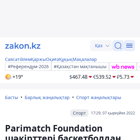
Қаз
Саясат
Әлем
Қаржы
Оқиға
Құқық
Мақалалар
#Референдум-2026
#Қазақстан мақтанышы
+19°
$
467.48
€
539.52
₽
5.73
Басты
Барлық жаңалықтар
Спорт жаңалықтары
Спорт
17:29, 07 қыркүйек 2022
Parimatch Foundation
шәкірттері баскетболдан