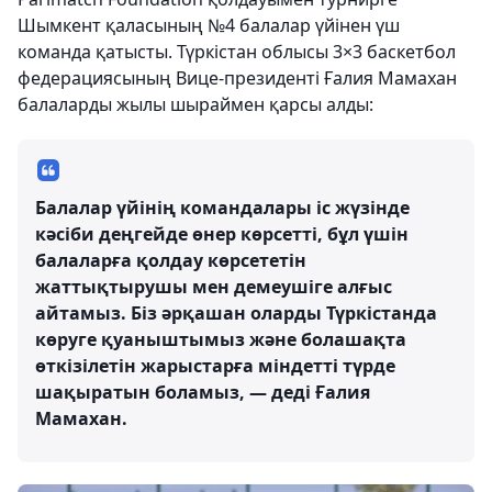
Шымкент қаласының №4 балалар үйінен үш
команда қатысты. Түркістан облысы 3×3 баскетбол
федерациясының Вице-президенті Ғалия Мамахан
балаларды жылы шыраймен қарсы алды:
Балалар үйінің командалары іс жүзінде
кәсіби деңгейде өнер көрсетті, бұл үшін
балаларға қолдау көрсететін
жаттықтырушы мен демеушіге алғыс
айтамыз. Біз әрқашан оларды Түркістанда
көруге қуаныштымыз және болашақта
өткізілетін жарыстарға міндетті түрде
шақыратын боламыз, — деді Ғалия
Мамахан.