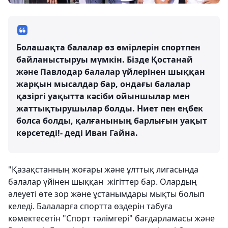
Болашақта балалар өз өмірлерін спортпен
байланыстыруы мүмкін. Бізде Қостанай
және Павлодар балалар үйлерінен шыққан
жарқын мысалдар бар, ондағы балалар
қазіргі уақытта кәсіби ойыншылар мен
жаттықтырушылар болды. Ниет пен еңбек
болса болды, қалғанының барлығын уақыт
көрсетеді!- деді Иван Гайна.
"Қазақстанның жоғары және ұлттық лигасында
балалар үйінен шыққан жігіттер бар. Олардың
әлеуеті өте зор және ұстанымдары мықты болып
келеді. Балаларға спортта өздерін табуға
көмектесетін "Спорт тәлімгері" бағдарламасы және