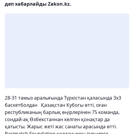
деп хабарлайды Zakon.kz.
28-31 тамыз аралығында Түркістан қаласында 3х3
баскетболдан Қазақстан Кубогы өтті, оған
республиканың барлық өңірлерінен 75 команда,
сондай-ақ Өзбекстаннан келген қонақтар да
қатысты. Жарыс жеті жас санаты арасында өтті.
Parimatch Foundation қолдауымен турнирге