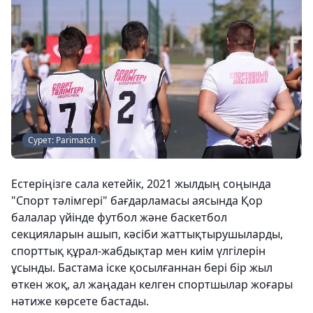
Сурет: Parimatch
Естеріңізге сала кетейік, 2021 жылдың соңында
"Спорт тәлімгері" бағдарламасы аясында Қор
балалар үйінде футбол және баскетбол
секцияларын ашып, кәсіби жаттықтырушыларды,
спорттық құрал-жабдықтар мен киім үлгілерін
ұсынды. Бастама іске қосылғаннан бері бір жыл
өткен жоқ, ал жаңадан келген спортшылар жоғары
нәтиже көрсете бастады.