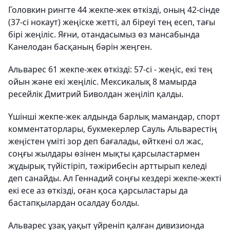
Головкин рингте 44 жекпе-жек өткізді, оның 42-сінде
(37-сі нокаут) жеңіске жетті, ал біреуі тең есеп, тағы
бірі жеңіліс. Яғни, отандасымыз өз мансабында
Канелодан басқаның бәрін жеңген.
Альварес 61 жекпе-жек өткізді: 57-сі - жеңіс, екі тең
ойын және екі жеңіліс. Мексикалық 8 мамырда
ресейлік Дмитрий Биволдан жеңіліп қалды.
Үшінші жекпе-жек алдында барлық мамандар, спорт
комментаторлары, букмекерлер Сауль Альварестің
жеңістен үміті зор деп бағалады, өйткені ол жас,
соңғы жылдары өзінен мықты қарсыластармен
жұдырық түйістіріп, тәжірибесін арттырып келеді
деп санайды. Ал Геннадий соңғы кездері жекпе-жекті
екі есе аз өткізді, оған қоса қарсыластары да
бастапқылардан осалдау болды.
Альварес ұзақ уақыт үйреніп қалған дивизионда