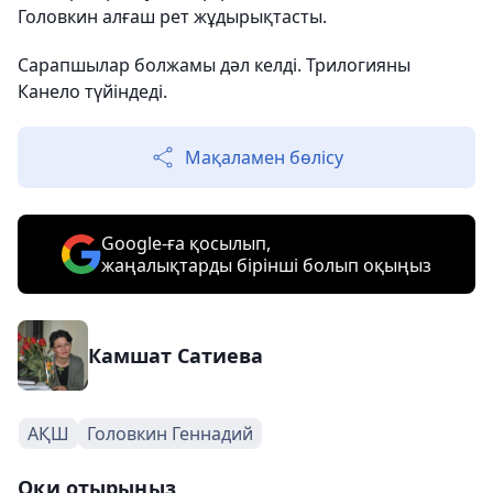
Головкин алғаш рет жұдырықтасты.
Сарапшылар болжамы дәл келді. Трилогияны
Канело түйіндеді.
Мақаламен бөлісу
Google-ға қосылып,
жаңалықтарды бірінші болып оқыңыз
Камшат Сатиева
АҚШ
Головкин Геннадий
Оқи отырыңыз