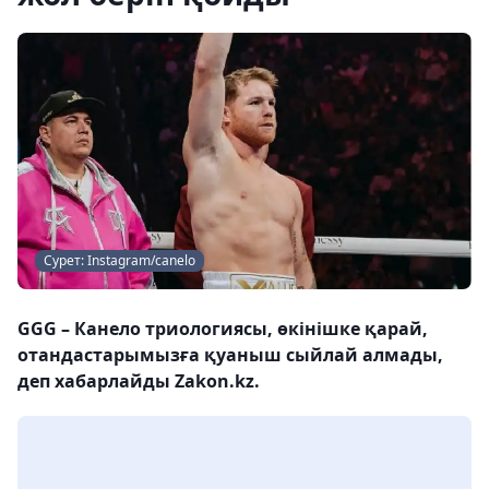
Сурет: Instagram/canelo
GGG – Канело триологиясы, өкінішке қарай,
отандастарымызға қуаныш сыйлай алмады,
деп хабарлайды Zakon.kz.