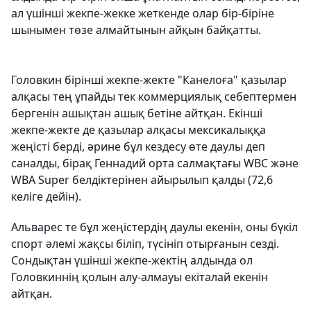
ал үшінші жекпе-жекке жеткенде олар бір-біріне
шынымен төзе алмайтынын айқын байқатты.
Головкин бірінші жекпе-жекте "Канелоға" қазылар
алқасы тең ұпайды тек коммерциялық себептермен
бергенін ашықтан ашық бетіне айтқан. Екінші
жекпе-жекте де қазылар алқасы мексикалыққа
жеңісті берді, әрине бұл кездесу өте даулы деп
саналды, бірақ Геннадий орта салмақтағы WBC және
WBA Super белдіктерінен айырылып қалды (72,6
келіге дейін).
Альварес те бұл жеңістердің даулы екенін, оны бүкіл
спорт әлемі жақсы біліп, түсініп отырғанын сезді.
Сондықтан үшінші жекпе-жектің алдында ол
Головкиннің қолын алу-алмауы екіталай екенін
айтқан.