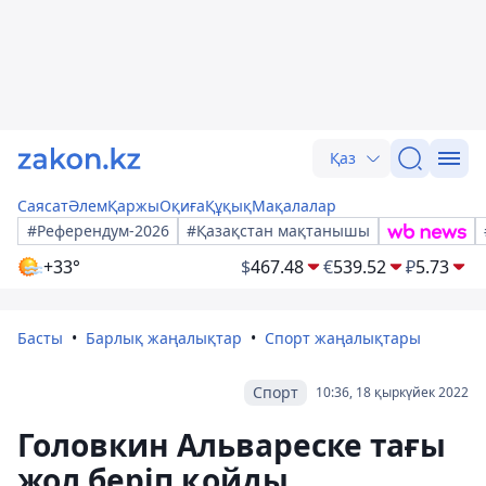
Қаз
Саясат
Әлем
Қаржы
Оқиға
Құқық
Мақалалар
#Референдум-2026
#Қазақстан мақтанышы
+33°
$
467.48
€
539.52
₽
5.73
Басты
Барлық жаңалықтар
Спорт жаңалықтары
Спорт
10:36, 18 қыркүйек 2022
Головкин Альвареске тағы
жол беріп қойды