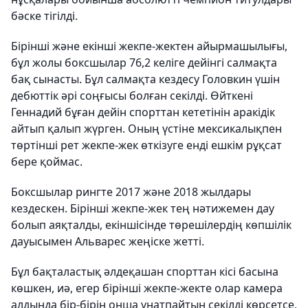
бәске тігілді.
Бірінші және екінші жекпе-жектен айырмашылығы,
бұл жолы боксшылар 76,2 келіге дейінгі салмақта
бақ сынасты. Бұл салмақта кездесу Головкин үшін
дебюттік әрі соңғысы болған секілді. Өйткені
Геннадий бұған дейін спорттан кететінін аракідік
айтып қалып жүрген. Оның үстіне мексикалықпен
төртінші рет жекпе-жек өткізуге енді ешкім рұқсат
бере қоймас.
Боксшылар рингте 2017 және 2018 жылдары
кездескен. Бірінші жекпе-жек тең нәтижемен дау
болып аяқталды, екіншісінде төрешілердің көпшілік
дауысымен Альварес жеңіске жетті.
Бұл бақталастық әлдеқашан спорттан кісі басына
көшкен, иә, егер бірінші жекпе-жекте олар камера
алдында бір-бірін онша ұнатпайтын секілді көрсетсе,