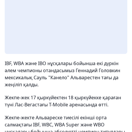
IBF, WBA және IBO нұсқалары бойынша екі дүркін
әлем чемпионы отандасымыз Геннадий Головкин
мексикалық Сауль "Канело" Альварестен тағы да
жеңіліп қалды.
Жекпе-жек 17 қыркүйектен 18 қыркүйекке қараған
түні Лас-Вегастағы T-Mobile аренасында өтті.
Жекпе-жекте Альвареске тиесілі екінші орта
салмақтағы IBF, WBC, WBA Super және WBO
нұсқалары бойынша абсолютті чемпион титулдары