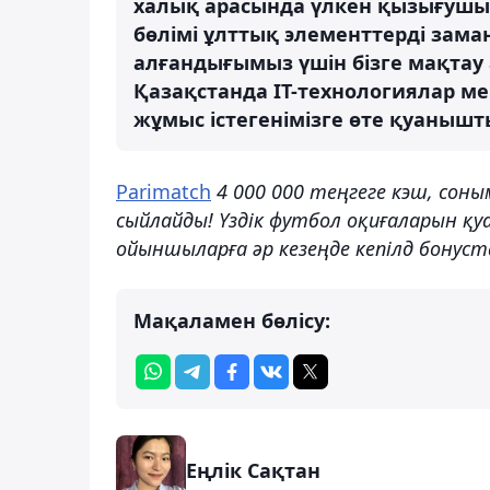
халық арасында үлкен қызығушылы
бөлімі ұлттық элементтерді заман
алғандығымыз үшін бізге мақтау а
Қазақстанда IT-технологиялар м
жұмыс істегенімізге өте қуанышт
Parimatch
4 000 000 теңгеге кэш, сон
сыйлайды! Үздік футбол оқиғаларын қу
ойыншыларға әр кезеңде кепілд бонуста
Мақаламен бөлісу:
Еңлік Сақтан