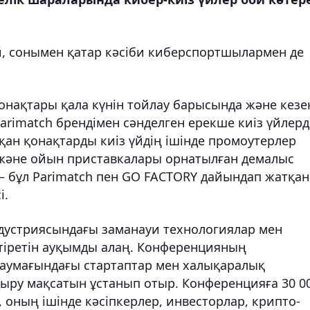
, сонымен қатар кәсіби киберспортшылармен де
нақтары қала күнін тойлау барысында және кезе
arimatch брендімен сәнделген ерекше киіз үйлерд
ан қонақтарды киіз үйдің ішінде промоутерлер
 және ойын приставкалары орнатылған демалыс
– бұл Parimatch пен GO FACTORY дайындап жатқан
і.
ндустриясындағы заманауи технологиялар мен
ктіретін ауқымды алаң. Конференцияның
умағындағы стартаптар мен халықаралық
дыру мақсатын ұстанып отыр. Конференцияға 30 0
, оның ішінде кәсіпкерлер, инвесторлар, крипто-