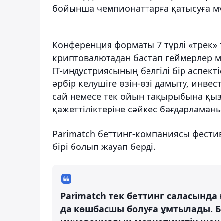
бойынша чемпионаттарға қатысуға мү
Конференция форматы 7 түрлі «трек»
криптовалютадан бастап геймерлер м
IT-индустриясының белгілі бір аспек
әрбір келушіге өзін-өзі дамыту, инвес
сай немесе тек ойын тақырыбына қы
қажеттіліктеріне сәйкес бағдарламаны
Parimatch беттинг-компаниясы фести
бірі болып жауап берді.
Parimatch тек беттинг саласында
да көшбасшы болуға ұмтылады. Б