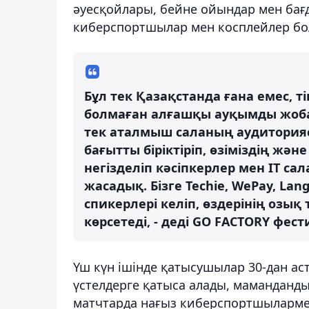
әуесқойлары, бейне ойындар мен бағ
киберспортшылар мен косплейлер бо
Бұл тек Қазақстанда ғана емес, т
болмаған алғашқы ауқымды жоба
тек аталмыш саланың аудиториясы
бағытты біріктіріп, өзіміздің жә
негізделіп кәсіпкерлер мен IT са
жасадық. Бізге Techie, WePay, La
спикерлері келіп, өздерінің озық
көрсетеді, - деді GO FACTORY фе
Үш күн ішінде қатысушылар 30-дан аст
үстелдерге қатыса алады, маманданд
матчтарда нағыз киберспортшылармен