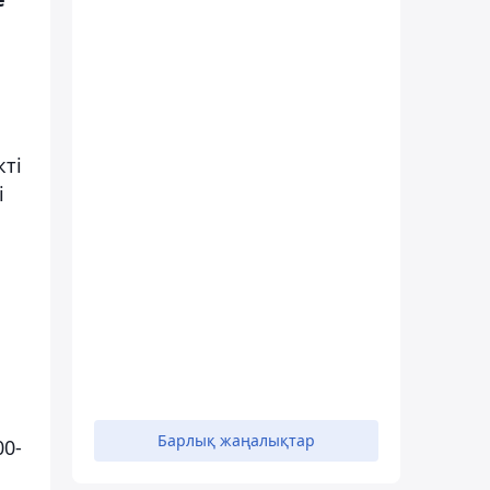
кті
і
Барлық жаңалықтар
00-