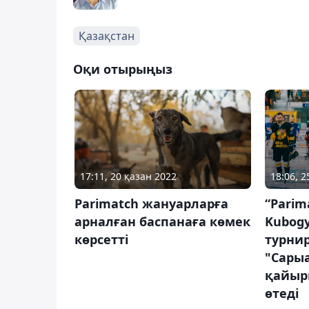
Қазақстан
Оқи отырыңыз
17:11, 20 қазан 2022
18:06, 
Parimatch жануарларға
“Parim
арналған баспанаға көмек
Kubogy
көрсетті
турни
"Сарыа
қайыр
өтеді