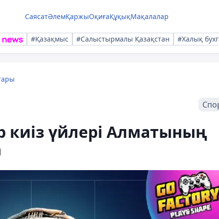
Саясат
Әлем
Қаржы
Оқиға
Құқық
Мақалалар
#Қазақмыс
#Салыстырмалы Қазақстан
#Халық бухг
тары
Спо
р киіз үйлері Алматының
а