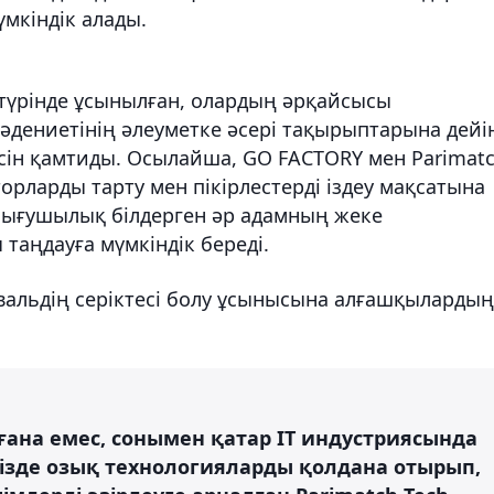
мкіндік алады.
 түрінде ұсынылған, олардың әрқайсысы
әдениетінің әлеуметке әсері тақырыптарына дейі
тісін қамтиды. Осылайша, GO FACTORY мен Parimat
торларды тарту мен пікірлестерді іздеу мақсатына
зығушылық білдерген әр адамның жеке
 таңдауға мүмкіндік береді.
вальдің серіктесі болу ұсынысына алғашқылардың
 ғана емес, сонымен қатар IT индустриясында
ізде озық технологияларды қолдана отырып,