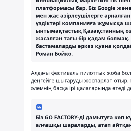
инновациялық маркетингтік шешім
платформасы бар. Біз Google жә
мен жас әзірлеушілерге арналға
үздіктері компанияға жұмысқа ш
ынтымақтастық Қазақстанның о
жасалған тағы бір қадам болмақ.
бастамаларды әркез қуана қолдай
Роман Бойко.
Алдағы фестиваль пилоттық жоба бо
деңгейге шығаруды жоспарлап отыр. 
әлемнің басқа ірі қалаларында өтеді 
Біз GO FACTORY-ді дамытуға көп 
алғашқы шараларды, атап айтқанд