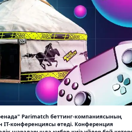
ренада" Parimatch беттинг-компаниясының
 IT-конференциясы өтеді. Конференция
елік шараларында кибер-киіз үйлер бой көтер