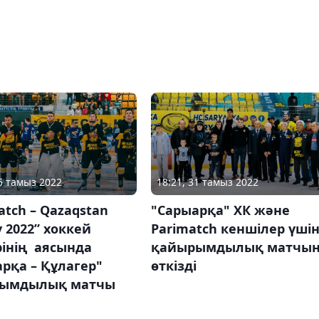
25 тамыз 2022
18:21, 31 тамыз 2022
atch – Qazaqstan
"Сарыарқа" ХК және
 2022” хоккей
Parimatch кеншілер үші
рінің аясында
қайырымдылық матчы
рқа – Құлагер"
өткізді
ымдылық матчы