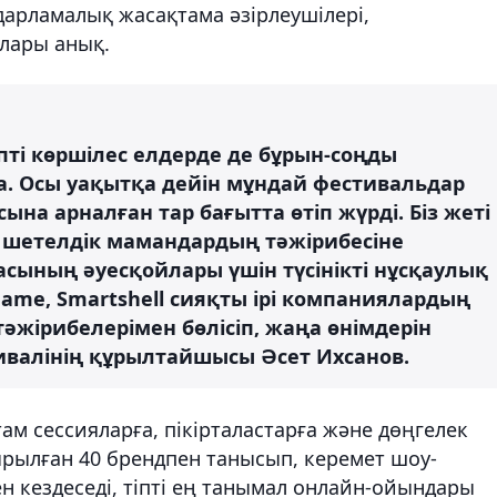
дарламалық жасақтама әзірлеушілері,
лары анық.
іпті көршілес елдерде де бұрын-соңды
. Осы уақытқа дейін мұндай фестивальдар
на арналған тар бағытта өтіп жүрді. Біз жеті
не шетелдік мамандардың тәжірибесіне
ласының әуесқойлары үшін түсінікті нұсқаулық
ngame, Smartshell сияқты ірі компаниялардың
 тәжірибелерімен бөлісіп, жаңа өнімдерін
стивалінің құрылтайшысы Әсет Ихсанов.
ам сессияларға, пікірталастарға және дөңгелек
ырылған 40 брендпен танысып, керемет шоу-
 кездеседі, тіпті ең танымал онлайн-ойындары