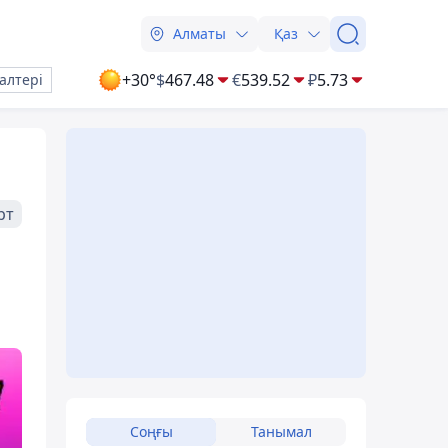
Алматы
Қаз
+30°
$
467.48
€
539.52
₽
5.73
алтері
рт
Соңғы
Танымал