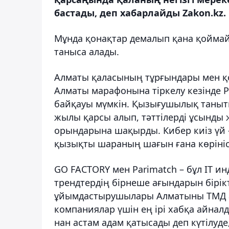
бастады, деп хабарлайды Zakon.kz.
Мұнда қонақтар демалып қана қоймай
таныса алады.
Алматы қаласының тұрғындары мен қо
Алматы марафонына тіркелу кезінде P
байқауы мүмкін. Қызығушылық танытқ
жылы қарсы алып, тәттілерді ұсынды
орындарына шақырды. Кибер киіз үй 
қызықты шараның шағын ғана көрініс
GO FACTORY мен Parimatch – бұл IT и
трендтердің бірнеше ағындарын бірі
ұйымдастырушылары Алматыны ТМД а
компаниялар үшін ең ірі хабқа айнал
нан астам адам қатысады деп күтілуде