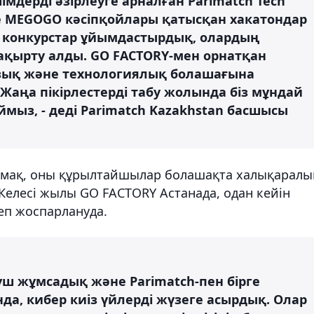
дерді әзірлеуге арналған Parimatch Tech
не MEGOGO кәсіпқойлары қатысқан хакатондар
н конкурстар ұйымдастырдық, олардың
ақырту алды. GO FACTORY-мен орнатқан
зық және технологиялық болашағына
 Жаңа пікірлестерді табу жолында біз мұндай
мыз, - деді Parimatch Kazakhstan басшысы
лмақ, оны құрылтайшылар болашақта халықаралы
Келесі жылы GO FACTORY Астанада, одан кейін
деп жоспарлануда.
күш жұмсадық және Parimatch-пен бірге
а, кибер киіз үйлерді жүзеге асырдық. Олар