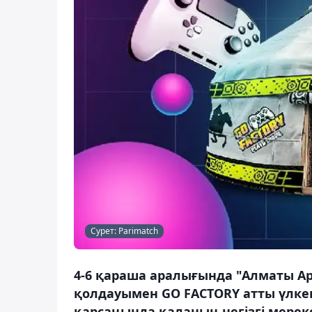
Сурет: Parimatch
4-6 қараша аралығында "Алматы А
қолдауымен GO FACTORY атты үлкен
қарсаңында қаланың негізгі мерек