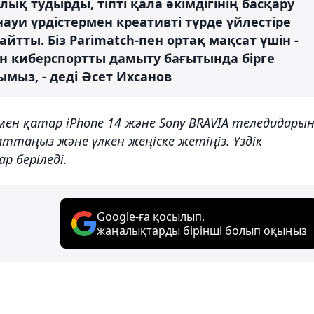
қ тудырды, тіпті қала әкімдігінің басқару
ауи үрдістермен креативті түрде үйлестіре
йтты. Біз Parimatch-пен ортақ мақсат үшін -
ен киберспортты дамыту бағытында бірге
ымыз, - деді Әсет Ихсанов
ымен қатар iPhone 14 және Sony BRAVIA теледидары
аттаңыз және үлкен жеңіске жетіңіз. Үздік
р беріледі.
Google-ға қосылып,
жаңалықтарды бірінші болып оқыңыз