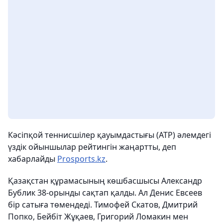
Кәсіпқой теннисшілер қауымдастығы (ATP) әлемдегі
үздік ойыншылар рейтингін жаңартты, деп
хабарлайды
Prosports.kz
.
Қазақстан құрамасының көшбасшысы Александр
Бублик 38-орынды сақтап қалды. Ал Денис Евсеев
бір сатыға төмендеді. Тимофей Скатов, Дмитрий
Попко, Бейбіт Жұқаев, Григорий Ломакин мен