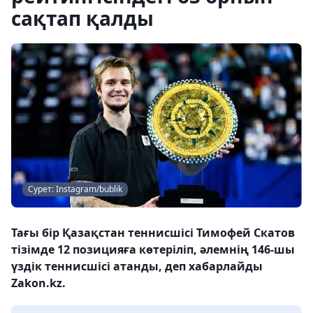
сақтап қалды
Сурет: Instagram/bublik
Тағы бір Қазақстан теннисшісі Тимофей Скатов
тізімде 12 позицияға көтеріліп, әлемнің 146-шы
үздік теннисшісі атанды, деп хабарлайды
Zakon.kz.