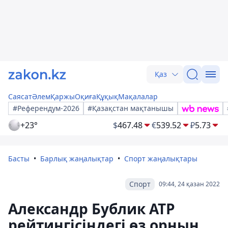
Қаз
Саясат
Әлем
Қаржы
Оқиға
Құқық
Мақалалар
#Референдум-2026
#Қазақстан мақтанышы
+23°
$
467.48
€
539.52
₽
5.73
Басты
Барлық жаңалықтар
Спорт жаңалықтары
Спорт
09:44, 24 қазан 2022
Александр Бублик ATP
рейтингісіндегі өз орнын