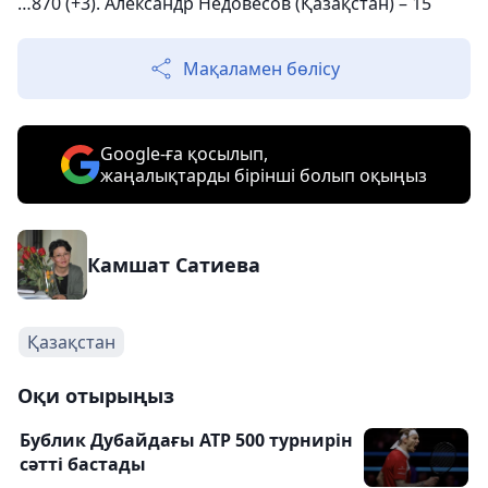
…870 (+3). Александр Недовесов (Қазақстан) – 15
Мақаламен бөлісу
Google-ға қосылып,
жаңалықтарды бірінші болып оқыңыз
Камшат Сатиева
Қазақстан
Оқи отырыңыз
Бублик Дубайдағы ATP 500 турнирін
сәтті бастады