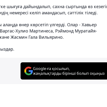
гке шығуға дайындалып, сахна сыртында өз кезегі
ің немересі келіп амандасып, сәттілік тіледі.
 алаңда өнер көрсетіп үлгерді. Олар - Хавьер
Варгас-Хулио Мартинеса, Рэймонд Муратайя-
 және Жасмин Гала Вильярино.
ыздар.
Google-ға қосылып,
жаңалықтарды бірінші болып оқыңыз