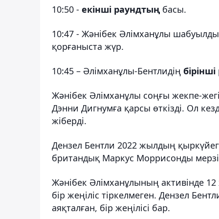
10:50 -
екінші раундтың
басы.
10:47 - Жәнібек Әлімханұлы шабуылды 
қорғаныста жүр.
10:45 – Әлімханұлы-Бентлидің
бірінші
Жәнібек Әлімханұлы соңғы жекпе-же
Дэнни Дигнумға қарсы өткізді. Ол ке
жіберді.
Дензел Бентли 2022 жылдың қыркүйег
британдық Маркус Моррисонды мерзім
Жәнібек Әлімханұлының активінде 12 ж
бір жеңіліс тіркелмеген. Дензел Бентл
аяқталған, бір жеңілісі бар.