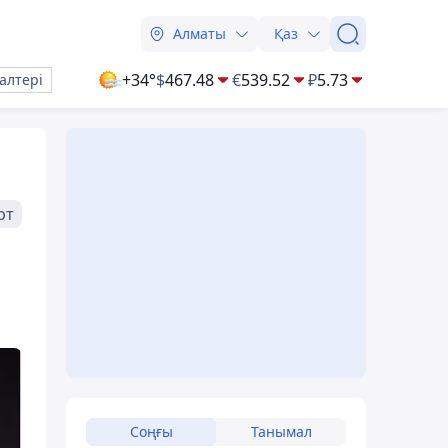
Алматы
Қаз
+34°
$
467.48
€
539.52
₽
5.73
алтері
рт
Соңғы
Танымал