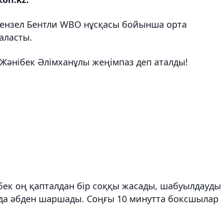
Дензел Бентли WBO нұсқасы бойынша орта
аласты.
Жәнібек Әлімханұлы жеңімпаз деп аталды!
ібек оң қапталдан бір соққы жасады, шабуылдауды
да әбден шаршады. Соңғы 10 минутта боксшылар