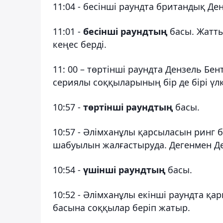
11:04 - бесінші раундта британдық Д
11:01 -
бесінші раундтың
басы. Жатты
кеңес берді.
11: 00 – төртінші раундта Дензель Бен
сериялы соққыларының бір де бірі үлк
10:57 -
төртінші раундтың
басы.
10:57 - Әлімханұлы қарсыласын ринг
шабуылын жалғастыруда. Дегенмен Д
10:54 -
үшінші раундтың
басы.
10:52 - Әлімханұлы екінші раундта қ
басына соққылар беріп жатыр.