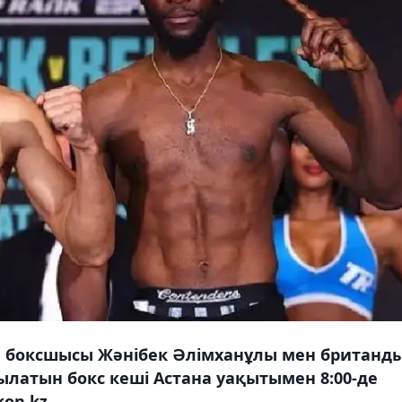
ан боксшысы Жәнібек Әлімханұлы мен британд
ылатын бокс кеші Астана уақытымен 8:00-де
on.kz.