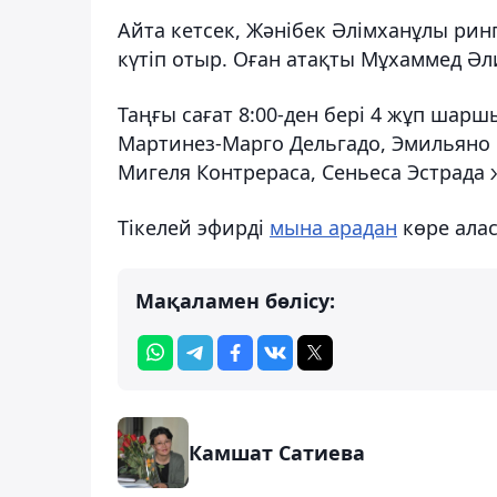
Айта кетсек, Жәнібек Әлімханұлы рин
күтіп отыр. Оған атақты Мұхаммед Әлид
Таңғы сағат 8:00-ден бері 4 жұп шаршы
Мартинез-Марго Дельгадо, Эмильяно 
Мигеля Контрераса, Сеньеса Эстрада
Тікелей эфирді
мына арадан
көре алас
Мақаламен бөлісу:
Камшат Сатиева