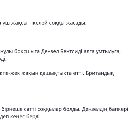
а үш жақсы тікелей соққы жасады.
нұлы боксшыға Дензел Бентлиді алға ұмтылуға,
ді.
екпе-жек жақын қашықтықта өтті. Британдық
 бірнеше сәтті соққылар болды. Дензелдің бапкері
деп кеңес берді.