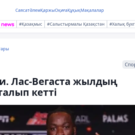
Саясат
Әлем
Қаржы
Оқиға
Құқық
Мақалалар
#Қазақмыс
#Салыстырмалы Қазақстан
#Халық бухг
тары
Спо
и. Лас-Вегаста жылдың
талып кетті