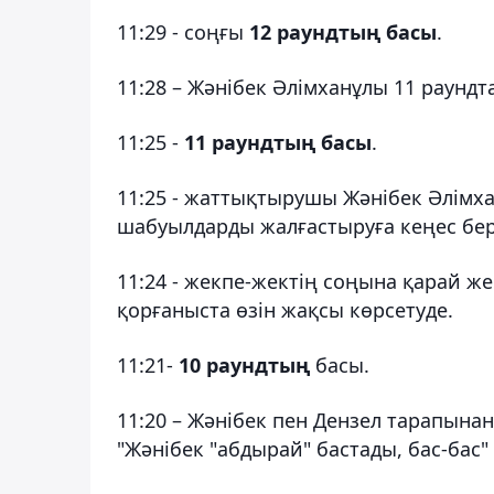
11:29 - соңғы
12 раундтың басы
.
11:28 – Жәнібек Әлімханұлы 11 раундт
11:25 -
11 раундтың басы
.
11:25 - жаттықтырушы Жәнібек Әлімха
шабуылдарды жалғастыруға кеңес бер
11:24 - жекпе-жектің соңына қарай ж
қорғаныста өзін жақсы көрсетуде.
11:21-
10 раундтың
басы.
11:20 – Жәнібек пен Дензел тарапынан
"Жәнібек "абдырай" бастады, бас-бас" 