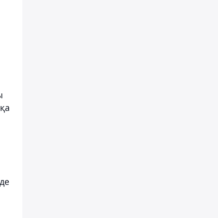
ы
тқа
 де