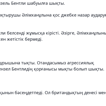
ензель Бентли шабуылға шықты.
қтырушы Әлімханұлына қос джебке назар аудару
тли белсенді жұмысқа кірісті. Әзірге, Әлімханұлын
ен жетістік бермеді.
 бұрышына тықты. Отандасымыз агрессиялық
ензел Бентлидің қорғанысы мықты болып шықты.
арқынын бәсеңдетпеді. Ол британдықтың денесі ме