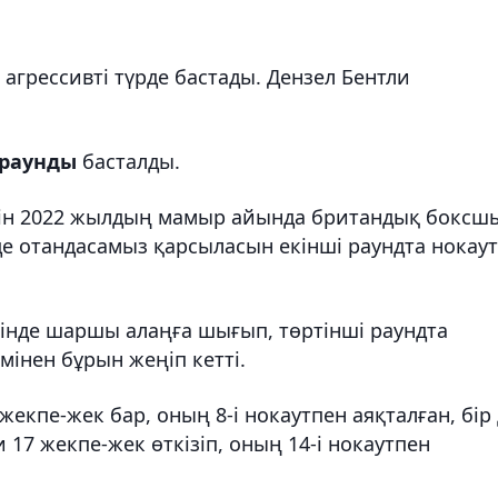
агрессивті түрде бастады. Дензел Бентли
 раунды
басталды.
гін 2022 жылдың мамыр айында британдық боксш
зде отандасамыз қарсыласын екінші раундта нокау
інде шаршы алаңға шығып, төртінші раундта
інен бұрын жеңіп кетті.
екпе-жек бар, оның 8-і нокаутпен аяқталған, бір
и 17 жекпе-жек өткізіп, оның 14-і нокаутпен