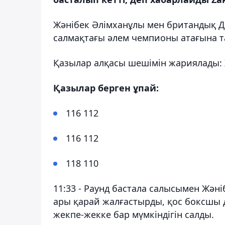
Жәнібек Әлімханұлы мен британдық 
салмақтағы әлем чемпионы атағына т
Қазылар алқасы шешімін жариялады: 
Қазылар берген ұпай:
116 112
116 112
118 110
11:33 - Раунд бастала салысымен Жән
ары қарай жалғастырды, қос боксшы 
жекпе-жекке бар мүмкіндігін салды.