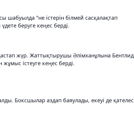
рсы шабуылда "не істерін білмей сасқалақтап
үдете беруге кеңес берді.
йқастап жүр. Жаттықтырушы Әлімханұлына Бентлид
жұмыс істеуге кеңес берді.
алды. Боксшылар аздап баяулады, екеуі де қателес