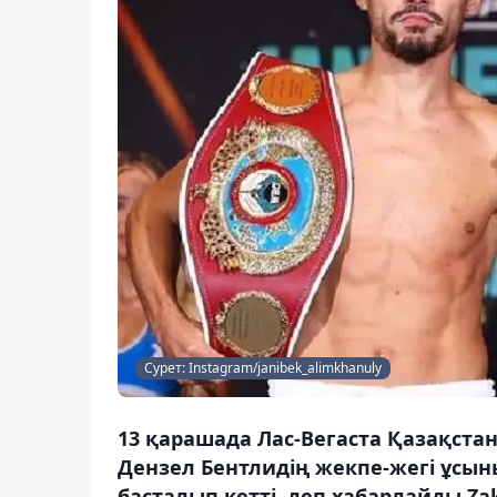
Сурет: Instagram/janibek_alimkhanuly
13 қарашада Лас-Вегаста Қазақст
Дензел Бентлидің жекпе-жегі ұсын
басталып кетті, деп хабарлайды Zak