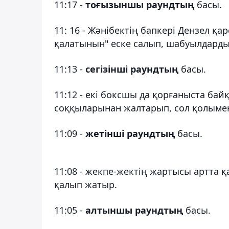
11:17 -
тоғызыншы раундтың
басы.
11: 16 - Жәнібектің бапкері Дензел қа
қалатынын" еске салып, шабуылдарды 
11:13 -
сегізінші раундтың
басы.
11:12 - екі боксшы да қорғаныста ба
соққыларынан жалтарып, сол қолымен 
11:09 -
жетінші раундтың
басы.
11:08 - жекпе-жектің жартысы артта қ
қалып жатыр.
11:05 -
алтыншы раундтың
басы.