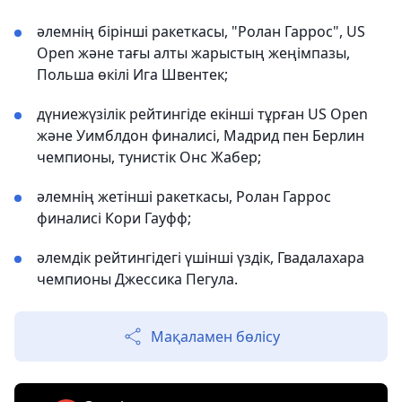
әлемнің бірінші ракеткасы, "Ролан Гаррос", US
Open және тағы алты жарыстың жеңімпазы,
Польша өкілі Ига Швентек;
дүниежүзілік рейтингіде екінші тұрған US Open
және Уимблдон финалисі, Мадрид пен Берлин
чемпионы, тунистік Онс Жабер;
әлемнің жетінші ракеткасы, Ролан Гаррос
финалисі Кори Гауфф;
әлемдік рейтингідегі үшінші үздік, Гвадалахара
чемпионы Джессика Пегула.
Мақаламен бөлісу