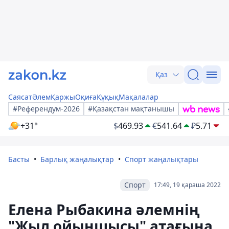
Қаз
Саясат
Әлем
Қаржы
Оқиға
Құқық
Мақалалар
#Референдум-2026
#Қазақстан мақтанышы
+31°
$
469.93
€
541.64
₽
5.71
Басты
Барлық жаңалықтар
Спорт жаңалықтары
Спорт
17:49, 19 қараша 2022
Елена Рыбакина әлемнің
"Жыл ойыншысы" атағына