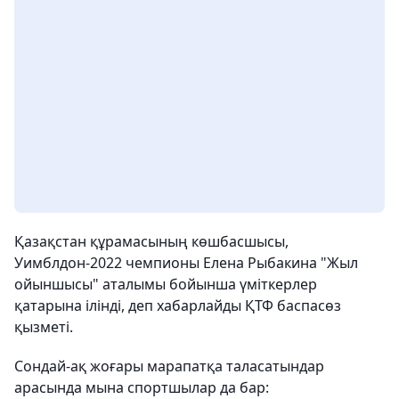
Қазақстан құрамасының көшбасшысы,
Уимблдон-2022 чемпионы Елена Рыбакина "Жыл
ойыншысы" аталымы бойынша үміткерлер
қатарына ілінді, деп хабарлайды ҚТФ баспасөз
қызметі.
Сондай-ақ жоғары марапатқа таласатындар
арасында мына спортшылар да бар: