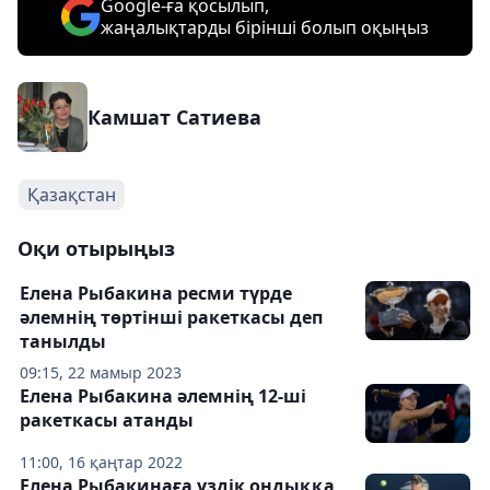
Google-ға қосылып,
жаңалықтарды бірінші болып оқыңыз
Камшат Сатиева
Қазақстан
Оқи отырыңыз
Елена Рыбакина ресми түрде
әлемнің төртінші ракеткасы деп
танылды
09:15, 22 мамыр 2023
Елена Рыбакина әлемнің 12-ші
ракеткасы атанды
11:00, 16 қаңтар 2022
Елена Рыбакинаға үздік ондыққа