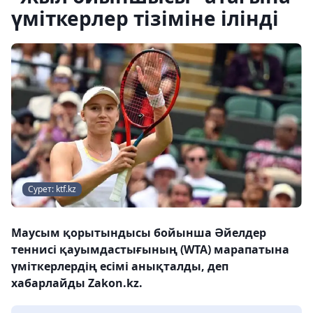
үміткерлер тізіміне ілінді
Сурет: ktf.kz
Маусым қорытындысы бойынша Әйелдер
теннисі қауымдастығының (WTA) марапатына
үміткерлердің есімі анықталды, деп
хабарлайды Zakon.kz.