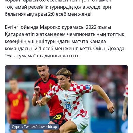
тоқтамай ресейлік турнирдің қола жүлдегерң
бельгиялықтарды 2:0 есебімен жеңді.
Бүгінгі ойында Марокко құрамасы 2022 жылы
Қатарда өтіп жатқан әлем чемпионатының топтық
кезеңінің үшінші турындағы матчта Канада
командасын 2-1 есебімен жеңіп кетті. Ойын Дохада
"Эль-Тумама" стадионында өтті.
Сурет: Twitter/fifaworldcup