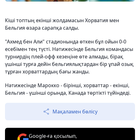
Кіші топтың екінші жолдамасын Хорватия мен
Бельгия өзара сарапқа салды.
"Ахмед бен Али" стадионында өткен бұл ойын 0-0
есебімен тең түсті. Нәтижесінде Бельгия командасы
турнирдің плей-офф кезеңіне өте алмады, бірақ
үшінші турға дейін бельгиялықтардан бір ұпай озық
тұрған хорваттардың бағы жанды.
Нәтижесінде Марокко - бірінші, хорваттар - екінші,
Бельгия - үшінші орында, Канада төртікті түйіндеді.
Мақаламен бөлісу
Google-ға қосылып,