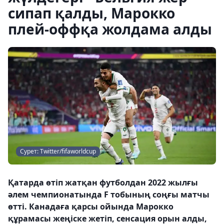
сипап қалды, Марокко
плей-оффқа жолдама алды
Сурет: Twitter/fifaworldcup
Қатарда өтіп жатқан футболдан 2022 жылғы
әлем чемпионатында F тобының соңғы матчы
өтті. Канадаға қарсы ойында Марокко
құрамасы жеңіске жетіп, сенсация орын алды,