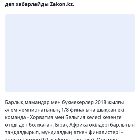
деп хабарлайды Zakon.kz.
Барлық мамандар мен букмекерлер 2018 жылғы
әлем чемпионатының 1/8 финалына шыққан екі
команда - Хорватия мен Бельгия келесі кезеңге
өтеді деп болжаған. Бірақ Африка өкілдері барлығын
таңқалдырып, мундиалдың өткен финалистері –
хорваттармен 0:0 есебімен тең түсті. Онымен