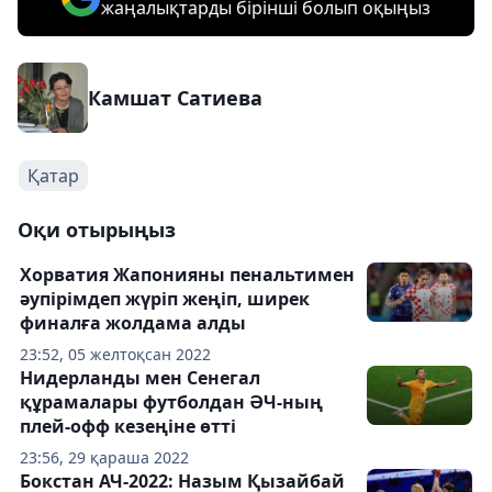
жаңалықтарды бірінші болып оқыңыз
Камшат Сатиева
Қатар
Оқи отырыңыз
Хорватия Жапонияны пенальтимен
әупірімдеп жүріп жеңіп, ширек
финалға жолдама алды
23:52, 05 желтоқсан 2022
Нидерланды мен Сенегал
құрамалары футболдан ӘЧ-ның
плей-офф кезеңіне өтті
23:56, 29 қараша 2022
Бокстан АЧ-2022: Назым Қызайбай