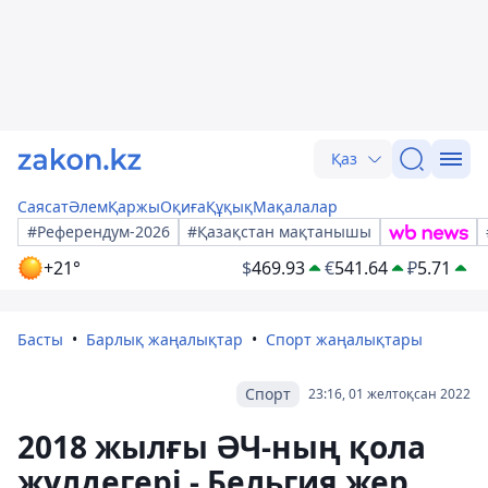
Қаз
Саясат
Әлем
Қаржы
Оқиға
Құқық
Мақалалар
#Референдум-2026
#Қазақстан мақтанышы
+21°
$
469.93
€
541.64
₽
5.71
Басты
Барлық жаңалықтар
Спорт жаңалықтары
Спорт
23:16, 01 желтоқсан 2022
2018 жылғы ӘЧ-ның қола
жүлдегері - Бельгия жер