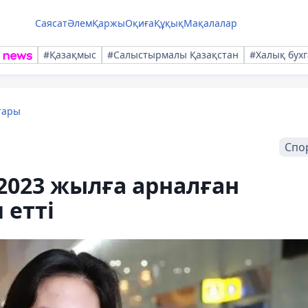
Саясат
Әлем
Қаржы
Оқиға
Құқық
Мақалалар
#Қазақмыс
#Салыстырмалы Қазақстан
#Халық бухг
тары
Спо
 2023 жылға арналған
 етті