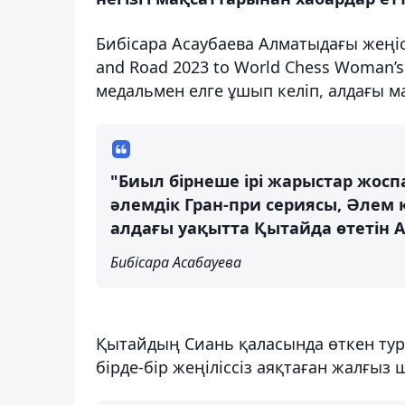
Бибісара Асаубаева Алматыдағы жеңісі
and Road 2023 to World Chess Woman’s
медальмен елге ұшып келіп, алдағы м
"Биыл бірнеше ірі жарыстар жосп
әлемдік Гран-при сериясы, Әлем к
алдағы уақытта Қытайда өтетін 
Бибісара Асабауева
Қытайдың Сиань қаласында өткен тур
бірде-бір жеңіліссіз аяқтаған жалғыз