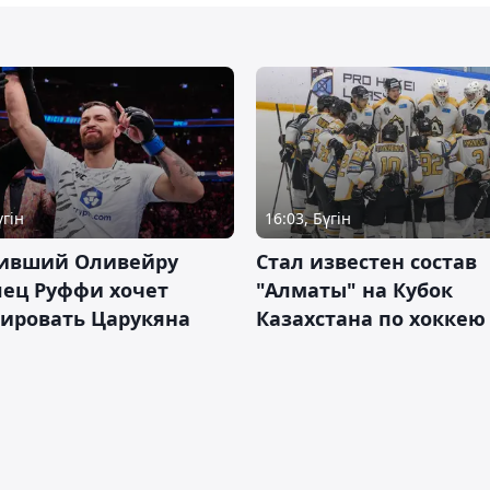
үгін
16:03, Бүгін
ивший Оливейру
Стал известен состав
лец Руффи хочет
"Алматы" на Кубок
тировать Царукяна
Казахстана по хоккею