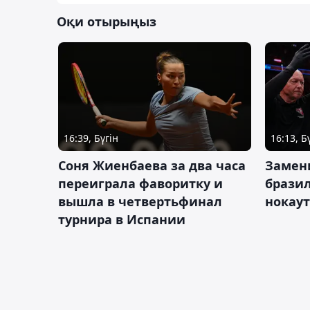
Оқи отырыңыз
16:39, Бүгін
16:13, Б
Соня Жиенбаева за два часа
Замен
переиграла фаворитку и
брази
вышла в четвертьфинал
нокау
турнира в Испании