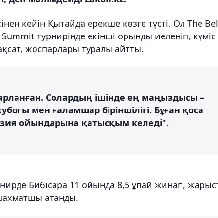
нен кейін Қытайда ерекше көзге түсті. Ол The Bel
 Summit турнирінде екінші орынды иеленіп, күміс
ақсат, жоспарлары туралы айтты.
арланған. Солардың ішінде ең маңыздысы –
убогы мен ғаламшар біріншілігі. Бұған қоса
Азия ойындарына қатысқым келеді".
нирде Бибісара 11 ойында 8,5 ұпай жинап, жарыс
 шахматшы атанды.