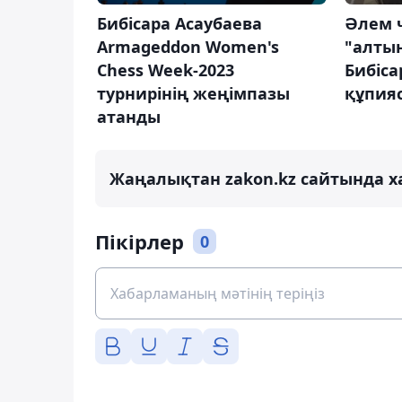
Бибісара Асаубаева
Әлем 
Armageddon Women's
"алты
Chess Week-2023
Бибіса
турнирінің жеңімпазы
құпияс
атанды
Жаңалықтан zakon.kz сайтында х
Пікірлер
0