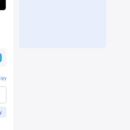
Кіру
у