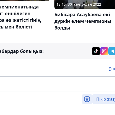
18:15, 30 желтоқсан 2022
чемпионатында
н" еншілеген
Бибісара Асаубаева екі
ра өз жетістігінің
дүркін әлем чемпионы
ымен бөлісті
болды
абардар болыңыз:
Пікір жаз