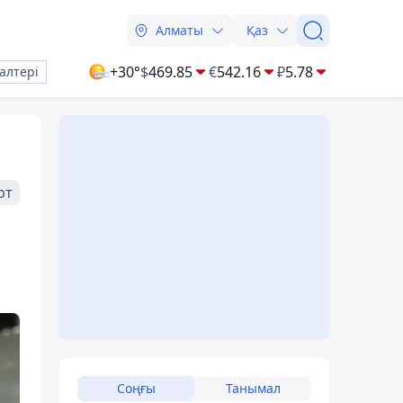
Алматы
Қаз
+30°
$
469.85
€
542.16
₽
5.78
алтері
рт
Соңғы
Танымал