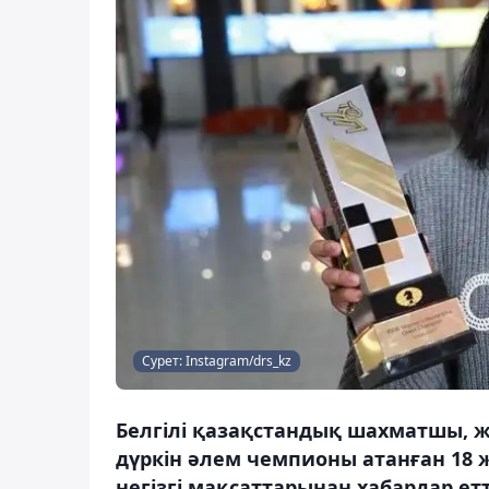
Сурет: Instagram/drs_kz
Белгілі қазақстандық шахматшы, 
дүркін әлем чемпионы атанған 18 
негізгі мақсаттарынан хабардар етт