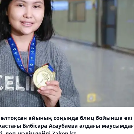
желтоқсан айының соңында блиц бойынша екі
жастағы Бибісара Асаубаева алдағы маусымда
і, деп мәлімдейді Zakon.kz.