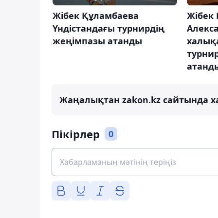
Жібек Құламбаева
Жібек
Үндістандағы турнирдің
Алекс
жеңімпазы атанды
халық
турни
атанд
Жаңалықтан zakon.kz сайтында х
Пікірлер
0