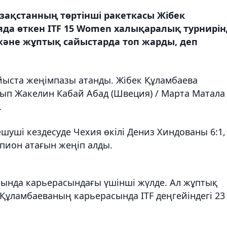
зақстанның төртінші ракеткасы Жібек
да өткен ITF 15 Women халықаралық турнирін
және жұптық сайыстарда топ жарды, деп
йыста жеңімпазы атанды. Жібек Құламбаева
лып Жакелин Кабай Абад (Швеция) / Марта Матала
.
шуші кездесуде Чехия өкілі Дениз Хиндованы 6:1,
мпион атағын жеңіп алды.
сында карьерасындағы үшінші жүлде. Ал жұптық
 Құламбаеваның карьерасында ITF деңгейіндегі 23