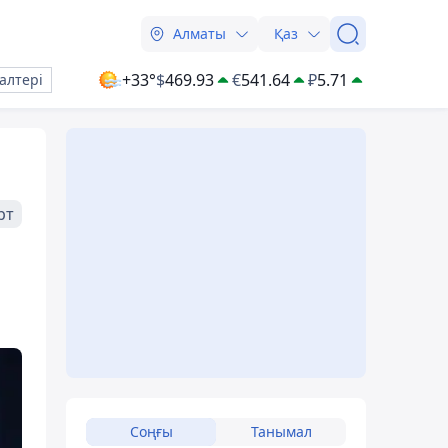
Алматы
Қаз
+33°
$
469.93
€
541.64
₽
5.71
алтері
рт
Соңғы
Танымал