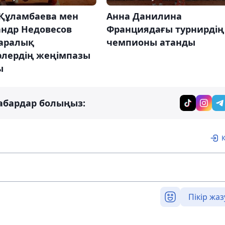
 Құламбаева мен
Анна Данилина
андр Недовесов
Франциядағы турнирдің
аралық
чемпионы атанды
рлердің жеңімпазы
ы
абардар болыңыз:
Пікір жаз