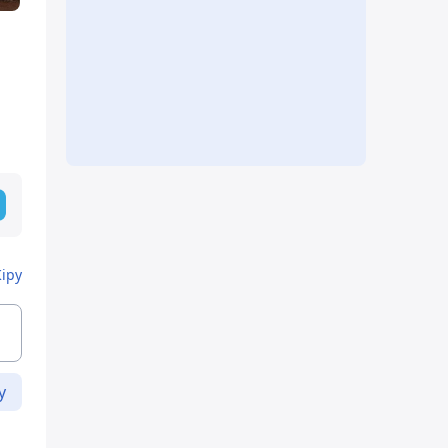
Кіру
у