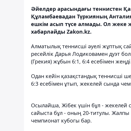
Әйелдер арасындағы теннистен Қа
Құламбаевадан Түркияның Анталия
ешкім асып түсе алмады. Ол жеке 
хабарлайды Zakon.kz.
Алматылық теннисші әуелі жұптық са
ресейлік Дарья Лодиковамен дуэт бо
(Грекия) жұбын 6:1, 6:4 есебімен жеңді
Одан кейін қазақстандық теннисші ше
6:3 есебімен ұтып, жекелей сында че
Осылайша, Жібек үшін бұл - жекелей 
сайыста бұл - оның 20-титулы. Жалпы
чемпионат кубогы бар.