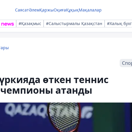
Саясат
Әлем
Қаржы
Оқиға
Құқық
Мақалалар
#Қазақмыс
#Салыстырмалы Қазақстан
#Халық бухг
тары
Спо
үркияда өткен теннис
т чемпионы атанды