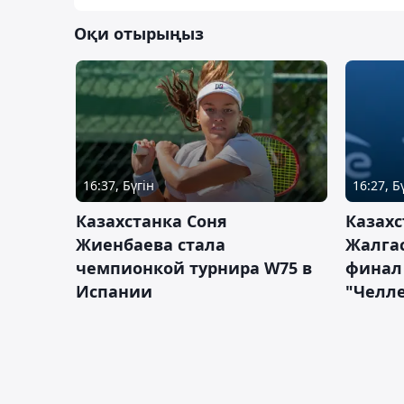
Оқи отырыңыз
16:37, Бүгін
16:27, Б
Казахстанка Соня
Казахс
Жиенбаева стала
Жалгас
чемпионкой турнира W75 в
финал
Испании
"Челле