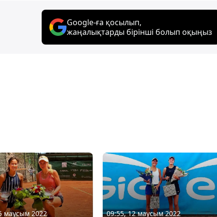
Google-ға қосылып,
жаңалықтарды бірінші болып оқыңыз
05 маусым 2022
09:55, 12 маусым 2022