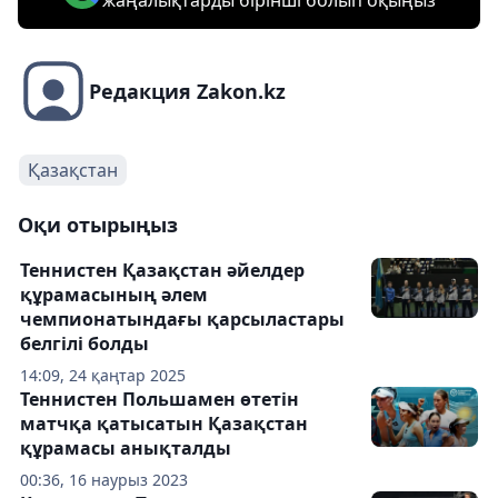
жаңалықтарды бірінші болып оқыңыз
Редакция Zakon.kz
Қазақстан
Оқи отырыңыз
Теннистен Қазақстан әйелдер
құрамасының әлем
чемпионатындағы қарсыластары
белгілі болды
14:09, 24 қаңтар 2025
Теннистен Польшамен өтетін
матчқа қатысатын Қазақстан
құрамасы анықталды
00:36, 16 наурыз 2023