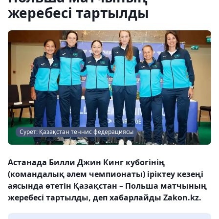
жеребесі тартылды
Сурет: Қазақстан теннис федерациясы
Астанада Билли Джин Кинг кубогінің
(командалық әлем чемпионаты) іріктеу кезеңі
аясында өтетін Қазақстан – Польша матчының
жеребесі тартылды, деп хабарлайды Zakon.kz.