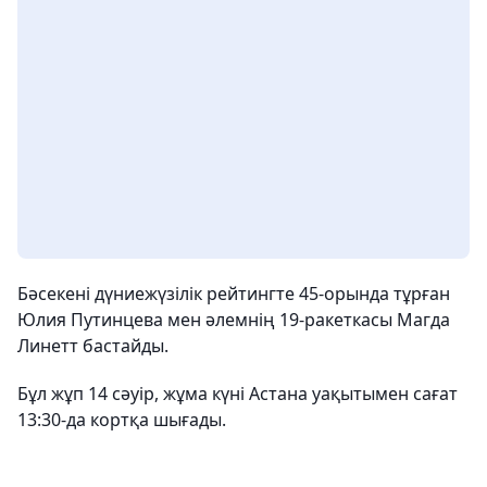
Бәсекені дүниежүзілік рейтингте 45-орында тұрған
Юлия Путинцева мен әлемнің 19-ракеткасы Магда
Линетт бастайды.
Бұл жұп 14 сәуір, жұма күні Астана уақытымен сағат
13:30-да кортқа шығады.