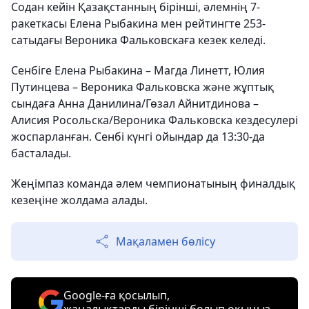
Содан кейін Қазақстанның бірінші, әлемнің 7-
ракеткасы Елена Рыбакина мен рейтингте 253-
сатыдағы Вероника Фальковскаға кезек келеді.
Сенбіге Елена Рыбакина – Магда Линетт, Юлия
Путинцева – Вероника Фальковска және жұптық
сындаға Анна Данилина/Гөзал Айнитдинова –
Алисия Росольска/Вероника Фальковска кездесулері
жоспарланған. Сенбі күнгі ойындар да 13:30-да
басталады.
Жеңімпаз команда әлем чемпионатының финалдық
кезеңіне жолдама алады.
Мақаламен бөлісу
Google-ға қосылып,