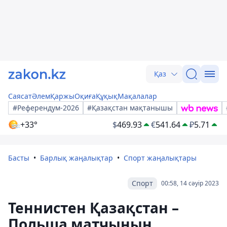
Қаз
Саясат
Әлем
Қаржы
Оқиға
Құқық
Мақалалар
#Референдум-2026
#Қазақстан мақтанышы
+33°
$
469.93
€
541.64
₽
5.71
Басты
Барлық жаңалықтар
Спорт жаңалықтары
Спорт
00:58, 14 сәуір 2023
Теннистен Қазақстан –
Польша матчының