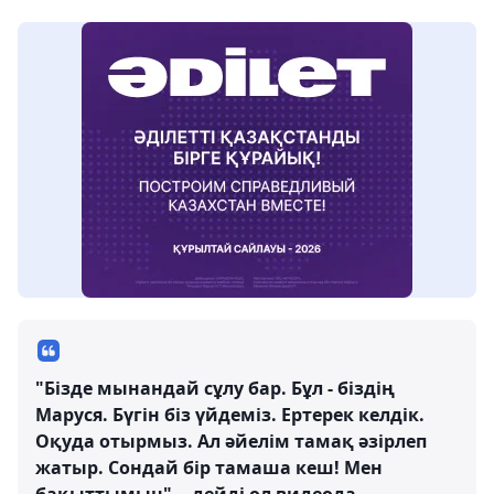
"Бізде мынандай сұлу бар. Бұл - біздің
Маруся. Бүгін біз үйдеміз. Ертерек келдік.
Оқуда отырмыз. Ал әйелім тамақ әзірлеп
жатыр. Сондай бір тамаша кеш! Мен