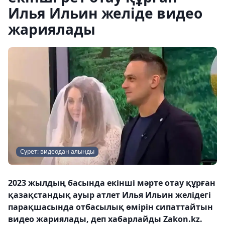
Илья Ильин желіде видео
жариялады
Сурет: видеодан алынды
2023 жылдың басында екінші мәрте отау құрған
қазақстандық ауыр атлет Илья Ильин желідегі
парақшасында отбасылық өмірін сипаттайтын
видео жариялады, деп хабарлайды Zakon.kz.