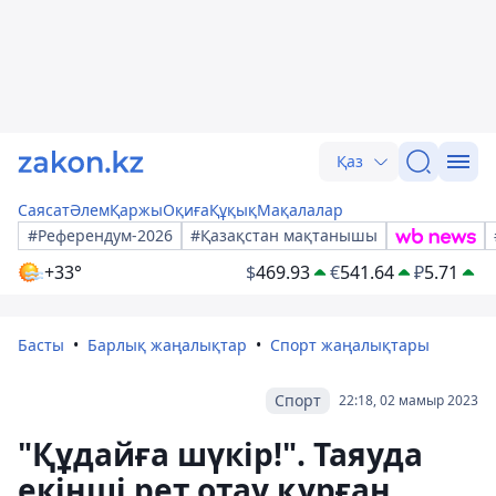
Қаз
Саясат
Әлем
Қаржы
Оқиға
Құқық
Мақалалар
#Референдум-2026
#Қазақстан мақтанышы
+33°
$
469.93
€
541.64
₽
5.71
Басты
Барлық жаңалықтар
Спорт жаңалықтары
Спорт
22:18, 02 мамыр 2023
"Құдайға шүкір!". Таяуда
екінші рет отау құрған