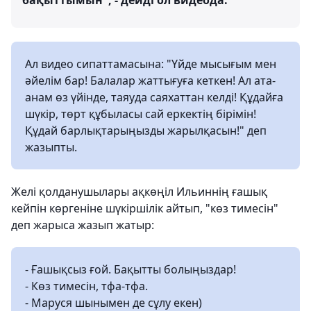
бақыттымын", - дейді ол видеода.
Ал видео сипаттамасына: "Үйде мысығым мен
әйелім бар! Балалар жаттығуға кеткен! Ал ата-
анам өз үйінде, таяуда саяхаттан келді! Құдайға
шүкір, төрт құбыласы сай еркектің бірімін!
Құдай барлықтарыңызды жарылқасын!" деп
жазыпты.
Желі қолданушылары ақкөңіл Ильиннің ғашық
кейпін көргеніне шүкіршілік айтып, "көз тимесін"
деп жарыса жазып жатыр:
- Ғашықсыз ғой. Бақытты болыңыздар!
- Көз тимесін, тфа-тфа.
- Маруся шынымен де сұлу екен)