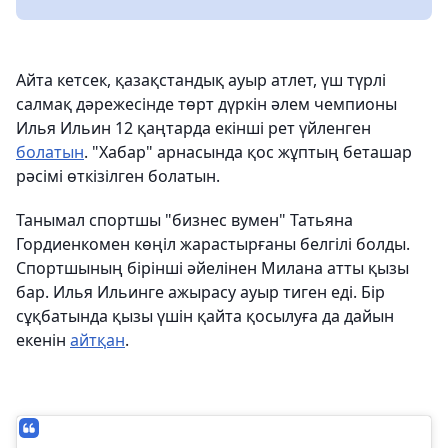
Айта кетсек, қазақстандық ауыр атлет, үш түрлі
салмақ дәрежесінде төрт дүркін әлем чемпионы
Илья Ильин 12 қаңтарда екінші рет үйленген
болатын
. "Хабар" арнасында қос жұптың беташар
рәсімі өткізілген болатын.
Танымал спортшы "бизнес вумен" Татьяна
Гордиенкомен көңіл жарастырғаны белгілі болды.
Спортшының бірінші әйелінен Милана атты қызы
бар. Илья Ильинге ажырасу ауыр тиген еді. Бір
сұқбатында қызы үшін қайта қосылуға да дайын
екенін
айтқан
.