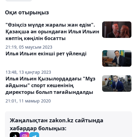
Оқи отырыңыз
"Өзіңсіз мүлде жаралы жан едім".
Қазақша ән орындаған Илья Ильин
көптің көңілін босатты
21:19, 05 маусым 2023
Илья Ильин екінші рет үйленді
13:48, 13 қаңтар 2023
Илья Ильин Қызылордадағы "Мұз
айдыны" спорт кешенінің
директоры болып тағайындалды
21:01, 11 мамыр 2020
Жаңалықтан zakon.kz сайтында
хабардар болыңыз: