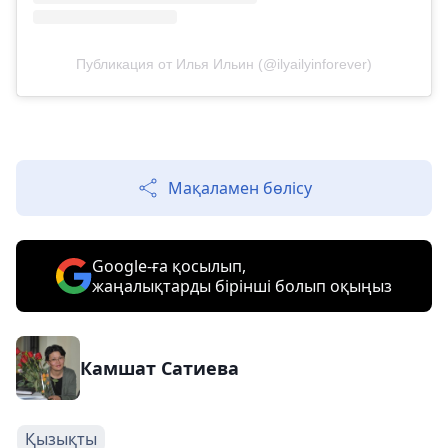
Публикация от Илья Ильин (@ilyailyinforever)
Мақаламен бөлісу
Google-ға қосылып,
жаңалықтарды бірінші болып оқыңыз
Камшат Сатиева
Қызықты