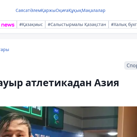
Саясат
Әлем
Қаржы
Оқиға
Құқық
Мақалалар
#Қазақмыс
#Салыстырмалы Қазақстан
#Халық бухг
тары
Спо
ауыр атлетикадан Азия