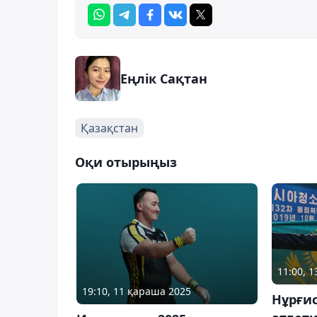
Еңлік Сақтан
Қазақстан
Оқи отырыңыз
11:00, 
19:10, 11 қараша 2025
Нұрғи