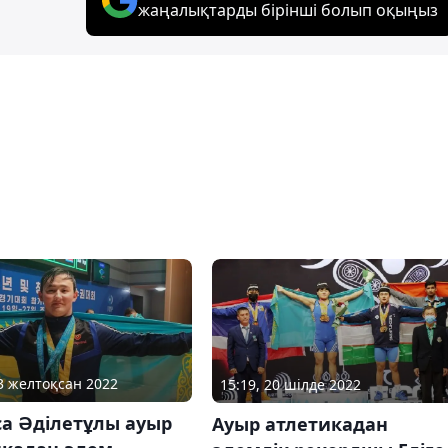
жаңалықтарды бірінші болып оқыңыз
13 желтоқсан 2022
15:19, 20 шілде 2022
са Әділетұлы ауыр
Ауыр атлетикадан