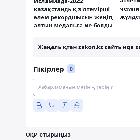
атлет
Исламиада-2025:
чемпи
қазақстандық зілтемірші
жүлде
әлем рекордшысын жеңіп,
алтын медальға ие болды
Жаңалықтан zakon.kz сайтында х
Пікірлер
0
Оқи отырыңыз