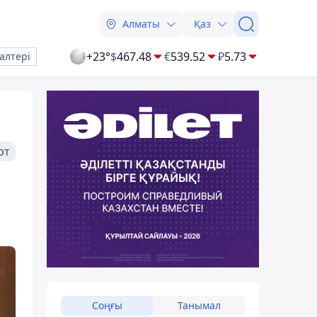
Алматы
Қаз
+23°
$
467.48
€
539.52
₽
5.73
алтері
рт
Соңғы
Танымал