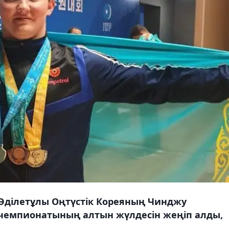
 Әділетұлы Оңтүстік Кореяның Чинджу
чемпионатының алтын жүлдесін жеңіп алды,