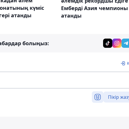
икадан әлем
әлемдік рекордшы Едіге
онатының күміс
Емберді Азия чемпионы
гері атанды
атанды
абардар болыңыз:
Пікір жаз