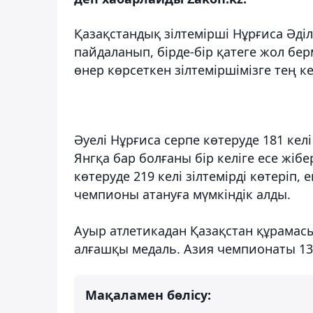
Қазақстандық зілтемірші Нұрғиса Әділ
пайдаланып, бірде-бір қатеге жол берм
өнер көрсеткен зілтеміршімізге тең к
Әуелі Нұрғиса серпе көтеруде 181 ке
Янгқа бар болғаны бір келіге есе жібе
көтеруде 219 келі зілтемірді көтері
чемпионы атануға мүмкіндік алды.
Ауыр атлетикадан Қазақстан құрамасы 
алғашқы медаль. Азия чемпионаты 13
Мақаламен бөлісу: