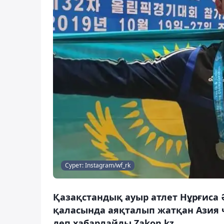
Сурет: Instagram/wf_rk
Қазақстандық ауыр атлет Нұрғиса
қаласында аяқталып жатқан Азия 
деп хабарлайды Zakon.kz.