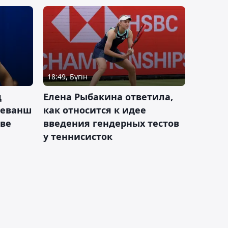
18:49, Бүгін
д
Елена Рыбакина ответила,
реванш
как относится к идее
кве
введения гендерных тестов
у теннисисток