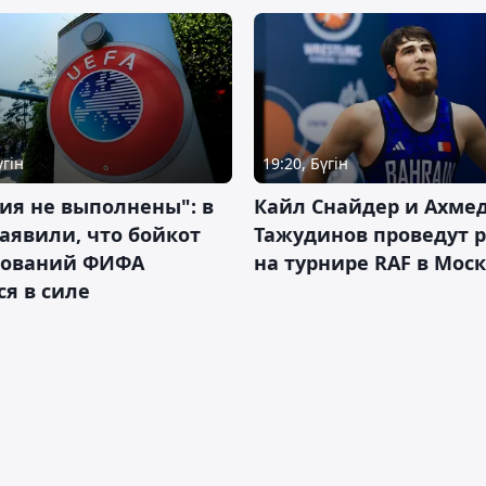
үгін
19:20, Бүгін
ия не выполнены": в
Кайл Снайдер и Ахме
аявили, что бойкот
Тажудинов проведут 
нований ФИФА
на турнире RAF в Мос
ся в силе