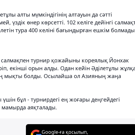
етұлы алты мүмкіндігінің алтауын да сәтті
ей, үздік өнер көрсетті. 102 келіге дейінгі салмақ
елетін тура 400 келіні бағындырған ешкім болмады
лі салмақпен турнир қожайыны кореялық Йонхак
ріп, екінші орын алды. Одан кейін Әділетұлы жұлқ
п, ең мықты болды. Осылайша ол Азияның жаңа
үшін бұл - турнирдегі ең жоғары деңгейдегі
 мамырда аяқталады.
Google-ға қосылып,