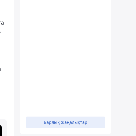
та
.
а
Барлық жаңалықтар