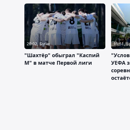
20:02, Бүгін
19:51, Б
"Шахтёр" обыграл "Каспий
"Услов
М" в матче Первой лиги
УЕФА з
сорев
остаёт