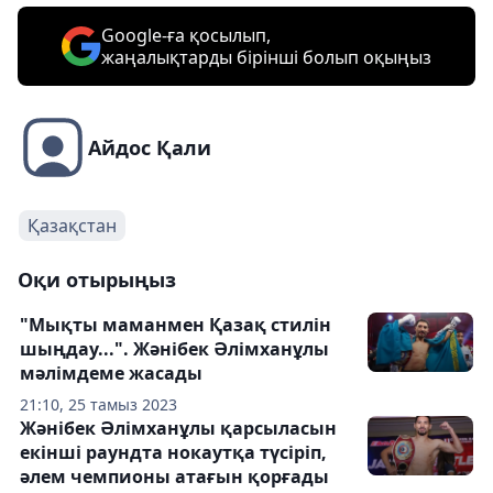
Google-ға қосылып,
жаңалықтарды бірінші болып оқыңыз
Айдос Қали
Қазақстан
Оқи отырыңыз
"Мықты маманмен Қазақ стилін
шыңдау...". Жәнібек Әлімханұлы
мәлімдеме жасады
21:10, 25 тамыз 2023
Жәнібек Әлімханұлы қарсыласын
екінші раундта нокаутқа түсіріп,
әлем чемпионы атағын қорғады