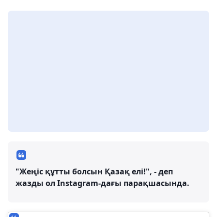
"Жеңіс құтты болсын Қазақ елі!", - деп
жазды ол Instagram-дағы парақшасында.