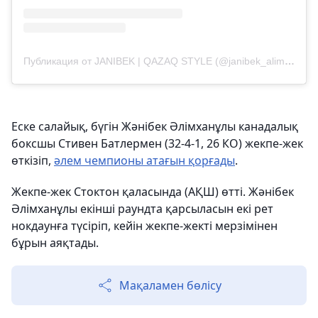
Публикация от JANIBEK | QAZAQ STYLE (@janibek_alimkhanuly)
Еске салайық, бүгін Жәнібек Әлімханұлы канадалық
боксшы Стивен Батлермен (32-4-1, 26 КО) жекпе-жек
өткізіп,
әлем чемпионы атағын қорғады
.
Жекпе-жек Стоктон қаласында (АҚШ) өтті. Жәнібек
Әлімханұлы екінші раундта қарсыласын екі рет
нокдаунға түсіріп, кейін жекпе-жекті мерзімінен
бұрын аяқтады.
Мақаламен бөлісу