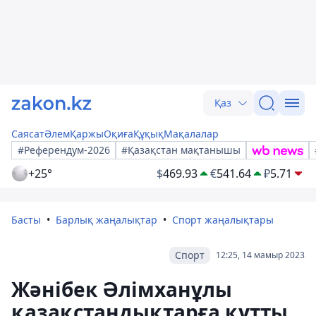
Қаз
Саясат
Әлем
Қаржы
Оқиға
Құқық
Мақалалар
#Референдум-2026
#Қазақстан мақтанышы
+25°
$
469.93
€
541.64
₽
5.71
Басты
Барлық жаңалықтар
Спорт жаңалықтары
Спорт
12:25, 14 мамыр 2023
Жәнібек Әлімханұлы
қазақстандықтарға құтты