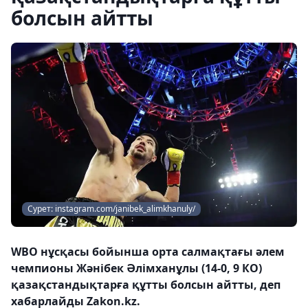
болсын айтты
Сурет: instagram.com/janibek_alimkhanuly/
WBO нұсқасы бойынша орта салмақтағы әлем
чемпионы Жәнібек Әлімханұлы (14-0, 9 КО)
қазақстандықтарға құтты болсын айтты, деп
хабарлайды Zakon.kz.