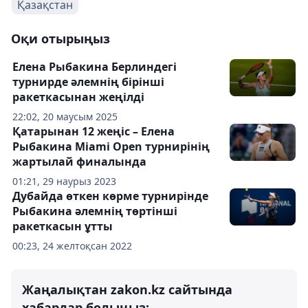
Қазақстан
Оқи отырыңыз
Елена Рыбакина Берлиндегі
турнирде әлемнің бірінші
ракеткасынан жеңілді
22:02, 20 маусым 2025
Қатарынан 12 жеңіс – Елена
Рыбакина Miami Open турнирінің
жартылай финалында
01:21, 29 наурыз 2023
Дубайда өткен көрме турнирінде
Рыбакина әлемнің төртінші
ракеткасын ұтты
00:23, 24 желтоқсан 2022
Жаңалықтан zakon.kz сайтында
хабардар болыңыз: