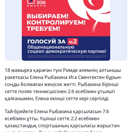
18 мамырға қараған түні Римде әлемнің алтыншы
ракеткасы Елена Рыбакина Ига Свентектен бұрын-
соңды болмаған жеңіске жетті. Рыбакина бірінші
сетте поляк теннисшісінен 2:6 есебімен ұтылып
қалғанымен, Елена екінші сетте кері серпілді.
Тай-брейкте Елена Рыбакина қарсыласын 7:6
есебімен ұтты. Үшінші сетте 2:2 есебімен
қазақстандық спортшының қарсыласы жарыстан