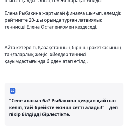
шығып қалды. Оның себебі жарақат болды.
Елена Рыбакина жартылай финалға шығып, әлемдік
рейтингте 20-шы орында тұрған латвиялық
теннисші Елена Остапенкомен кездеседі.
Айта кетерлігі, Қазақстанның бірінші ракеткасының
таңғаларлық жеңісі әйелдер теннисі
қауымдастығында бірден атап өтілді.
"Сене аласыз ба? Рыбакина қиядан қайтып
келіп, тай-брейкте екінші сетті алады!" – деп
пікір білдірді бірлестікте.