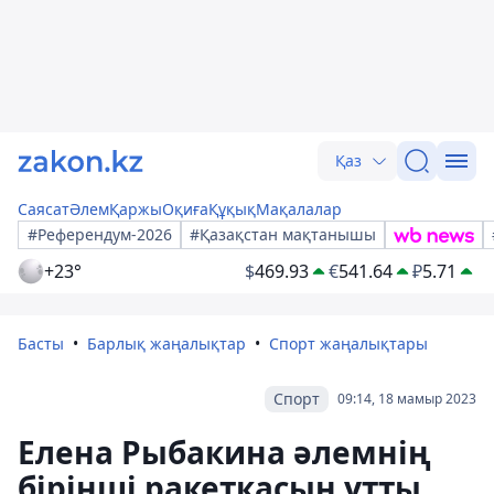
Қаз
Саясат
Әлем
Қаржы
Оқиға
Құқық
Мақалалар
#Референдум-2026
#Қазақстан мақтанышы
+23°
$
469.93
€
541.64
₽
5.71
Басты
Барлық жаңалықтар
Спорт жаңалықтары
Спорт
09:14, 18 мамыр 2023
Елена Рыбакина әлемнің
бірінші ракеткасын ұтты