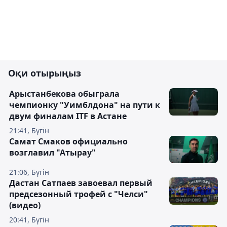
Оқи отырыңыз
Арыстанбекова обыграла
чемпионку "Уимблдона" на пути к
двум финалам ITF в Астане
21:41, Бүгін
Самат Смаков официально
возглавил "Атырау"
21:06, Бүгін
Дастан Сатпаев завоевал первый
предсезонный трофей с "Челси"
(видео)
20:41, Бүгін