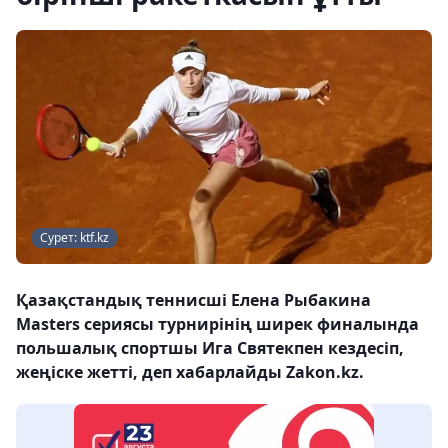
Сурет: ktf.kz
Қазақстандық теннисші Елена Рыбакина
Masters сериясы турнирінің ширек финалында
польшалық спортшы Ига Святекпен кездесіп,
жеңіске жетті, деп хабарлайды Zakon.kz.