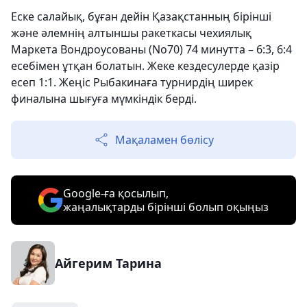
Еске салайық, бұған дейін Қазақстанның бірінші
және әлемнің алтыншы ракеткасы чехиялық
Маркета Вондроусованы (No70) 74 минутта – 6:3, 6:4
есебімен ұтқан болатын. Жеке кездесулерде қазір
есеп 1:1. Жеңіс Рыбакинаға турнирдің ширек
финалына шығуға мүмкіндік берді.
Мақаламен бөлісу
Google-ға қосылып,
жаңалықтарды бірінші болып оқыңыз
Айгерим Тарина