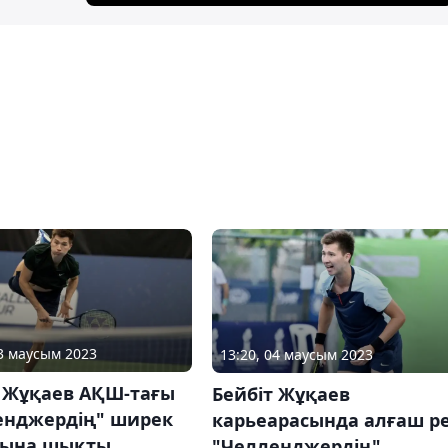
03 маусым 2023
13:20, 04 маусым 2023
т Жұқаев АҚШ-тағы
Бейбіт Жұқаев
енджердің" ширек
карьеарасында алғаш р
ына шықты
"Челленджердің"