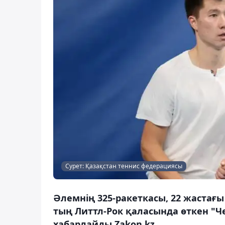
Сурет: Қазақстан теннис федерациясы
Әлемнің 325-ракеткасы, 22 жастағ
тың Литтл-Рок қаласында өткен "
хабарлайды Zakon.kz.