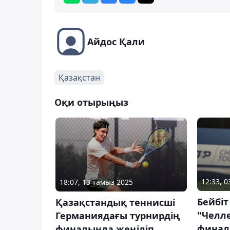
Айдос Қали
Қазақстан
Оқи отырыңыз
12:33, 
18:07, 13 тамыз 2025
Бейбі
Қазақстандық теннисші
"Челл
Германиядағы турнирдің
финал
финалында жеңіліп