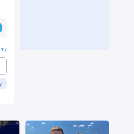
Кіру
у