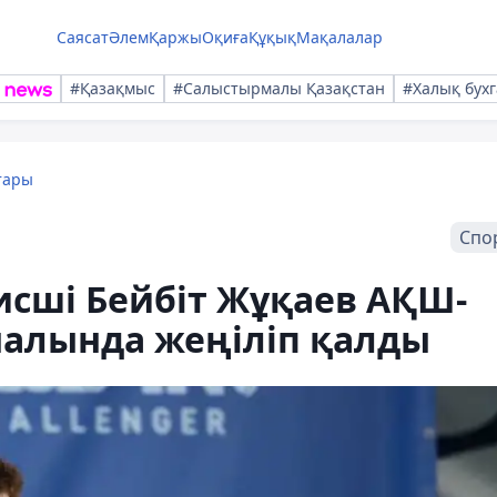
Саясат
Әлем
Қаржы
Оқиға
Құқық
Мақалалар
#Қазақмыс
#Салыстырмалы Қазақстан
#Халық бухг
тары
Спо
исші Бейбіт Жұқаев АҚШ-
алында жеңіліп қалды