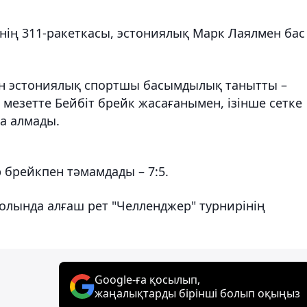
нің 311-ракеткасы, эстониялық Марк Лаялмен бас
ан эстониялық спортшы басымдылық танытты –
ан мезетте Бейбіт брейк жасағанымен, ізінше сетке
на алмады.
 брейкпен тәмамдады – 7:5.
олында алғаш рет "Челленджер" турнирінің
Google-ға қосылып,
жаңалықтарды бірінші болып оқыңыз