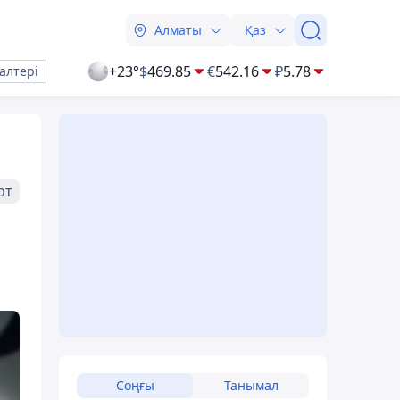
Алматы
Қаз
+23°
$
469.85
€
542.16
₽
5.78
алтері
рт
Соңғы
Танымал