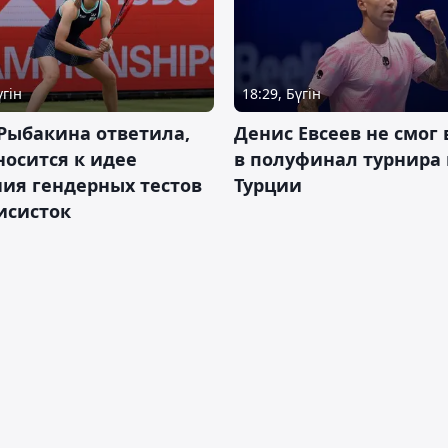
үгін
18:29, Бүгін
Рыбакина ответила,
Денис Евсеев не смог
носится к идее
в полуфинал турнира 
ия гендерных тестов
Турции
исисток