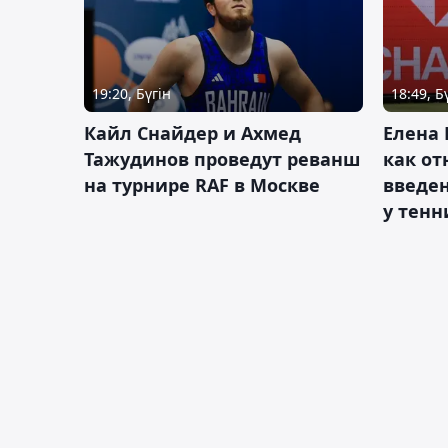
19:20, Бүгін
18:49, Б
Кайл Снайдер и Ахмед
Елена 
Тажудинов проведут реванш
как от
на турнире RAF в Москве
введен
у тенн