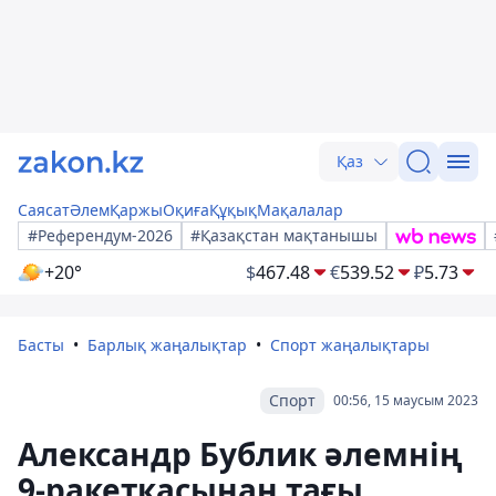
Қаз
Саясат
Әлем
Қаржы
Оқиға
Құқық
Мақалалар
#Референдум-2026
#Қазақстан мақтанышы
+20°
$
467.48
€
539.52
₽
5.73
Басты
Барлық жаңалықтар
Спорт жаңалықтары
Спорт
00:56, 15 маусым 2023
Александр Бублик әлемнің
9-ракеткасынан тағы