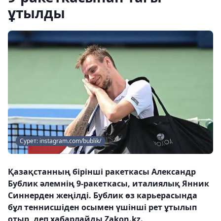
ұтылды
Сурет: instagram.com/bublik/
Қазақстанның бірінші ракеткасы Александр
Бублик әлемнің 9-ракеткасы, италиялық Янник
Синнерден жеңілді. Бублик өз карьерасында
бұл теннисшіден осымен үшінші рет ұтылып
отыр, деп хабарлайды Zakon.kz.