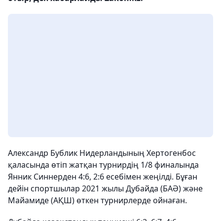
Александр Бублик Нидерландының Хертогенбос
қаласында өтіп жатқан турнирдің 1/8 финалында
Янник Синнерден 4:6, 2:6 есебімен жеңілді. Бұған
дейін спортшылар 2021 жылы Дубайда (БАӘ) және
Майамиде (АҚШ) өткен турнирлерде ойнаған.