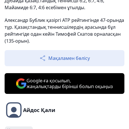
Дубайда қазақстандық теннисші 6:2, 6:7, 4:6,
Майамиде 6:7, 4:6 есебімен ұтылды.
Александр Бублик қазіргі ATP рейтингінде 47-орында
тұр. Қазақстандық теннисшілердің арасында бұл
рейтингіде одан кейін Тимофей Скатов орналасқан
(135-орын).
Мақаламен бөлісу
Google-ға қосылып,
жаңалықтарды бірінші болып оқыңыз
Айдос Қали