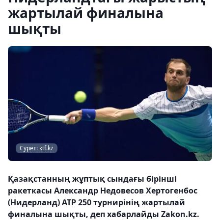
жартылай финалына
шықты
Сурет: ktf.kz
Қазақстанның жұптық сындағы бірінші
ракеткасы Александр Недовесов Хертогенбос
(Нидерланд) ATP 250 турнирінің жартылай
финалына шықты, деп хабарлайды Zakon.kz.