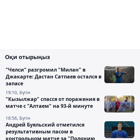
Оқи отырыңыз
"Челси" разгромил "Милан" в
Джакарте: Дастан Сатпаев остался в
запасе
19:10, Бүгін
"Кызылжар" спасся от поражения в
матче с "Алтаем" на 93-й минуте
18:56, Бүгін
Андрей Буяльский отметился
результативным пасом в
контрольном матче за "Полонию