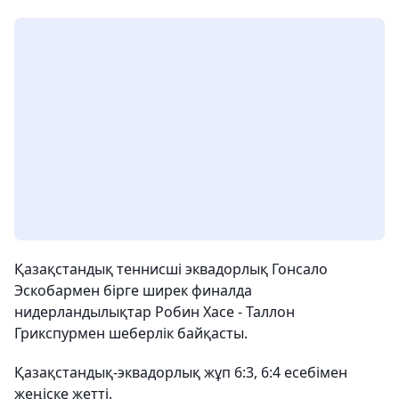
Қазақстандық теннисші эквадорлық Гонсало
Эскобармен бірге ширек финалда
нидерландылықтар Робин Хасе - Таллон
Грикспурмен шеберлік байқасты.
Қазақстандық-эквадорлық жұп 6:3, 6:4 есебімен
жеңіске жетті.