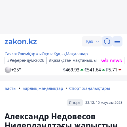
Қаз
Саясат
Әлем
Қаржы
Оқиға
Құқық
Мақалалар
#Референдум-2026
#Қазақстан мақтанышы
+25°
$
469.93
€
541.64
₽
5.71
Басты
Барлық жаңалықтар
Спорт жаңалықтары
Спорт
22:12, 15 маусым 2023
Александр Недовесов
Нидерландтағы жарыстың