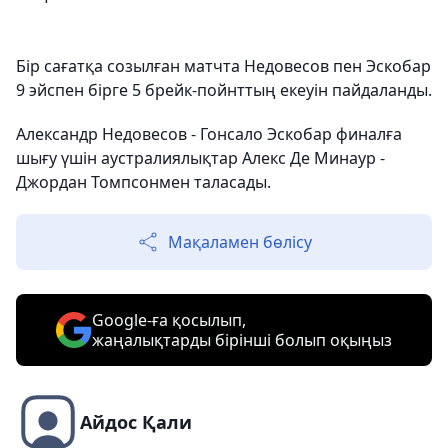
Бір сағатқа созылған матчта Недовесов пен Эскобар
9 эйспен бірге 5 брейк-пойнттың екеуін пайдаланды.
Александр Недовесов - Гонсало Эскобар финалға
шығу үшін аустралиялықтар Алекс Де Минаур -
Джордан Томпсонмен таласады.
Мақаламен бөлісу
Google-ға қосылып,
жаңалықтарды бірінші болып оқыңыз
Айдос Қали