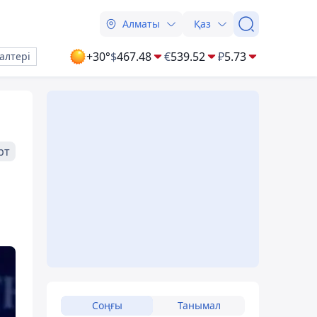
Алматы
Қаз
+30°
$
467.48
€
539.52
₽
5.73
алтері
рт
Соңғы
Танымал