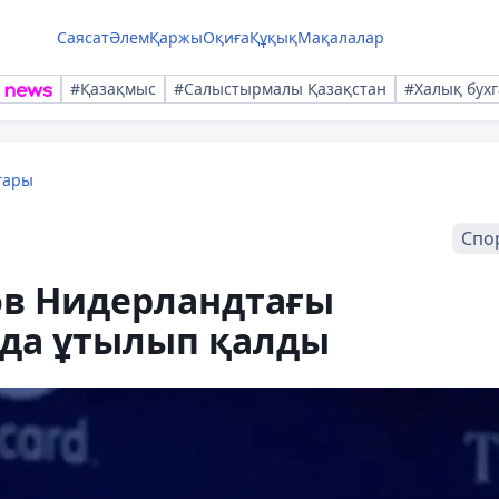
Саясат
Әлем
Қаржы
Оқиға
Құқық
Мақалалар
#Қазақмыс
#Салыстырмалы Қазақстан
#Халық бухг
тары
Спо
ов Нидерландтағы
да ұтылып қалды