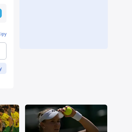
Кіру
у