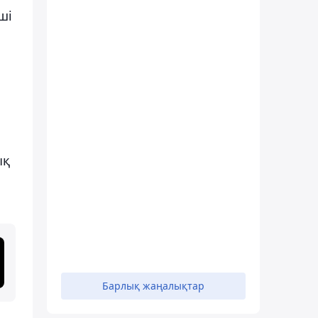
ші
.
ық
Барлық жаңалықтар