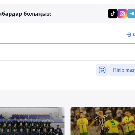
абардар болыңыз:
Пікір жаз