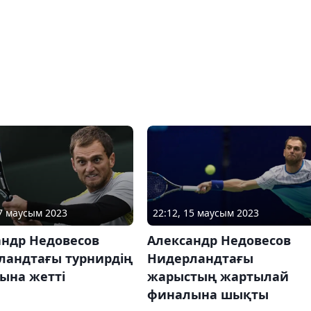
17 маусым 2023
22:12, 15 маусым 2023
андр Недовесов
Александр Недовесов
ландтағы турнирдің
Нидерландтағы
ына жетті
жарыстың жартылай
финалына шықты