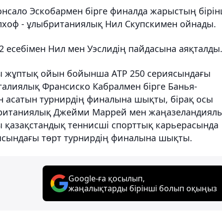
онсало Эскобармен бірге финалда жарыстың бірін
лхоф - ұлыбританиялық Нил Скупскимен ойнады.
 6:2 есебімен Нил мен Уэслидің пайдасына аяқталды
ғы жұптық ойын бойынша ATP 250 сериясындағы
угалиялық Франсиско Кабралмен бірге Банья-
н асатын турнирдің финалына шықты, бірақ осы
британиялық Джейми Маррей мен жаңазеландиял
 қазақстандық теннисші спорттық карьерасында
ясындағы төрт турнирдің финалына шықты.
Google-ға қосылып,
жаңалықтарды бірінші болып оқыңыз