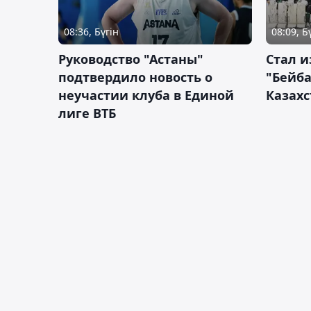
08:36, Бүгін
08:09, Б
Руководство "Астаны"
Стал и
подтвердило новость о
"Бейба
неучастии клуба в Единой
Казахс
лиге ВТБ