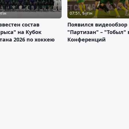
үгін
07:51, Бүгін
звестен состав
Появился видеообзор
рыса" на Кубок
"Партизан" – "Тобыл" 
тана 2026 по хоккею
Конференций