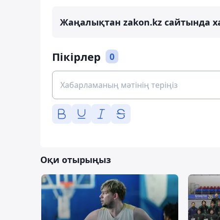
Жаңалықтан zakon.kz сайтында х
Пікірлер
0
Оқи отырыңыз