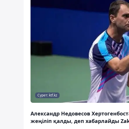
Сурет: ktf.kz
Александр Недовесов Хертогенбост
жеңіліп қалды, деп хабарлайды Zak