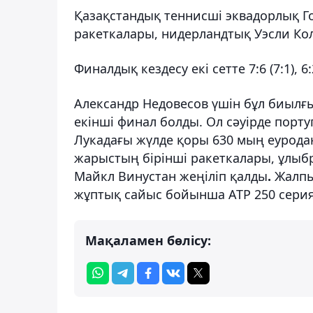
Қазақстандық теннисші эквадорлық Г
ракеткалары, нидерландтық Уэсли Ко
Финалдық кездесу екі сетте 7:6 (7:1),
Александр Недовесов үшін бұл биыл
екінші финал болды. Ол сәуірде порт
Лукадағы жүлде қоры 630 мың еурода
жарыстың бірінші ракеткалары, ұлы
Майкл Винустан жеңіліп қалды
.
Жалпы
жұптық сайыс бойынша ATP 250 сери
Мақаламен бөлісу: