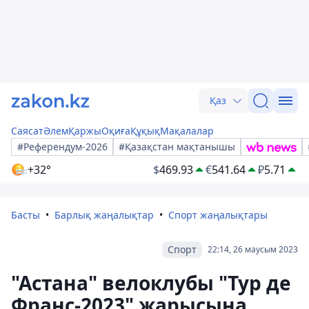
Қаз
Саясат
Әлем
Қаржы
Оқиға
Құқық
Мақалалар
#Референдум-2026
#Қазақстан мақтанышы
+32°
$
469.93
€
541.64
₽
5.71
Басты
Барлық жаңалықтар
Спорт жаңалықтары
Спорт
22:14, 26 маусым 2023
"Астана" велоклубы "Тур де
Франс-2023" жарысына