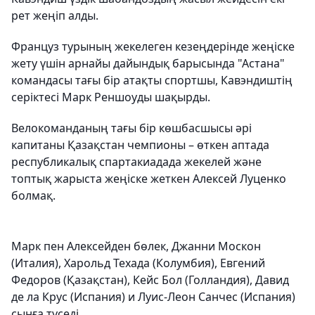
рет жеңіп алды.
Француз турының жекелеген кезеңдерінде жеңіске
жету үшін арнайы дайындық барысында "Астана"
командасы тағы бір атақты спортшы, Кавэндиштің
серіктесі Марк Реншоуды шақырды.
Велокоманданың тағы бір көшбасшысы әрі
капитаны Қазақстан чемпионы – өткен аптада
республикалық спартакиадада жекелей және
топтық жарыста жеңіске жеткен Алексей Луценко
болмақ.
Марк пен Алексейден бөлек, Джанни Москон
(Италия), Харольд Техада (Колумбия), Евгений
Федоров (Қазақстан), Кейс Бол (Голландия), Давид
де ла Крус (Испания) и Луис-Леон Санчес (Испания)
сынға түседі.