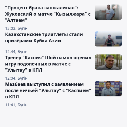
"Процент брака зашкаливал":
Жуковский о матче "Кызылжара" с
"Алтаем"
13:03, Бүгін
Казахстанские триатлеты стали
призёрами Кубка Азии
12:44, Бүгін
Тренер "Каспия" Шойтымов оценил
игру подопечных в матче с
"Улытау" в КПЛ
12:04, Бүгін
Мазбаев выступил с заявлением
после ничьей "Улытау" с "Каспием"
в КПЛ
11:41, Бүгін