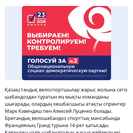
Қазақстандық велоспортшылар жарыс жолына сегіз
шабандоздан тұратын ең мықты команданы
шығарады, олардың көшбасшысы атақты спринтер
Марк Кэвендиш пен Алексей Луценко болады.
Британдық велошабандоз спорттық мансабында
Францияның Гранд турына 14-рет қатысады.
Кавэндиш үздік шабандоздың жасыл жейдесін екі