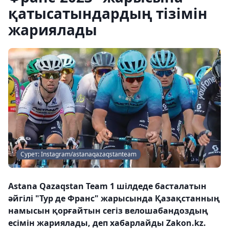
қатысатындардың тізімін
жариялады
Сурет: Instagram/astanaqazaqstanteam
Astana Qazaqstan Team 1 шілдеде басталатын
әйгілі "Тур де Франс" жарысында Қазақстанның
намысын қорғайтын сегіз велошабандоздың
есімін жариялады, деп хабарлайды Zakon.kz.