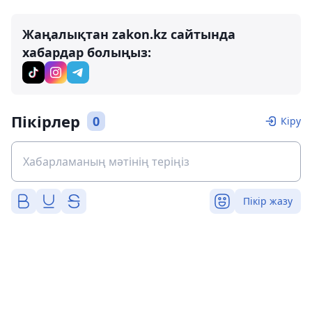
Жаңалықтан zakon.kz сайтында
хабардар болыңыз:
Пікірлер
0
Кіру
Пікір жазу