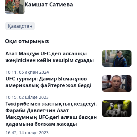
Камшат Сатиева
Қазақстан
Оқи отырыңыз
Азат Мақсұм UFC-дегі алғашқы
жеңілісінен кейін кешірім сұрады
10:11, 05 ақпан 2024
UFC турнирі: Дамир Ысмағұлов
америкалық файтерге жол берді
10:15, 02 шілде 2023
Тәжірибе мен жастықтың кездесуі.
Фараби Давлетчин Азат
Мақсұмның UFC-дегі алғаш басқан
қадамына болжам жасады
16:42, 14 шілде 2023