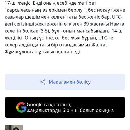
17-ші жеңіс. Енді оның есебінде жеті рет
"қарсыласының өз еркімен берілуі", бес нокаут және
қазылар шешіммен келген тағы бес жеңіс бар. UFC-
дегі сегізінші жекпе-жегін өткізген 39 жастағы Намға
келетін болсақ (3-5), бұл - оның мансабындағы 14-ші
жеңілісі. Оның үстіне, ол бес жыл бұрын, UFC-ге
келер алдында тағы бір отандасымыз Жалғас
Жұмағұловтан ұтылып қалған еді.
Мақаламен бөлісу
Google-ға қосылып,
жаңалықтарды бірінші болып оқыңыз