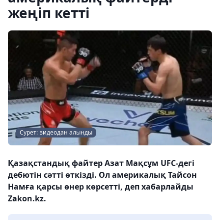
жеңіп кетті
Сурет: видеодан алынды
Қазақстандық файтер Азат Мақсұм UFC-дегі
дебютін сәтті өткізді. Ол америкалық Тайсон
Намға қарсы өнер көрсетті, деп хабарлайды
Zakon.kz.