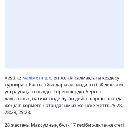
Vesti.kz
мәліметінше
, ең жеңіл салмақтағы кездесу
турнирдің басты ойындары аясында өтті. Жекпе-жек
үш раундқа созылды. Төрешілердің берген
дауысының нәтижесінде бұған дейін шаршы алаңда
жеңіліп көрмеген отандасымыз жеңіске жетті: 29:28,
28:29, 29:28.
28 жастағы Мақсұмның бұл - 17 кәсіби жекпе-жектегі