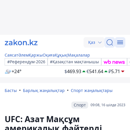
Қаз
Саясат
Әлем
Қаржы
Оқиға
Құқық
Мақалалар
#Референдум-2026
#Қазақстан мақтанышы
+24°
$
469.93
€
541.64
₽
5.71
Басты
Барлық жаңалықтар
Спорт жаңалықтары
Спорт
09:08, 16 шілде 2023
UFC: Азат Мақсұм
америкалық файтерді