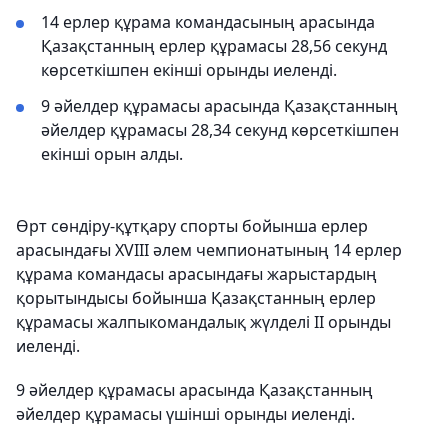
14 ерлер құрама командасының арасында
Қазақстанның ерлер құрамасы 28,56 секунд
көрсеткішпен екінші орынды иеленді.
9 әйелдер құрамасы арасында Қазақстанның
әйелдер құрамасы 28,34 секунд көрсеткішпен
екінші орын алды.
Өрт сөндіру-құтқару спорты бойынша ерлер
арасындағы XVIII әлем чемпионатының 14 ерлер
құрама командасы арасындағы жарыстардың
қорытындысы бойынша Қазақстанның ерлер
құрамасы жалпыкомандалық жүлделі ІІ орынды
иеленді.
9 әйелдер құрамасы арасында Қазақстанның
әйелдер құрамасы үшінші орынды иеленді.