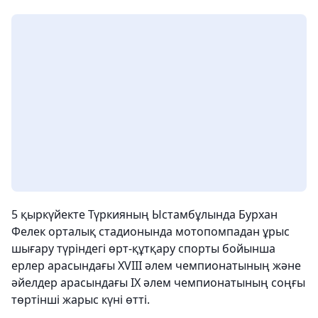
5 қыркүйекте Түркияның Ыстамбұлында Бурхан
Фелек орталық стадионында мотопомпадан ұрыс
шығару түріндегі өрт-құтқару спорты бойынша
ерлер арасындағы XVIII әлем чемпионатының және
әйелдер арасындағы IX әлем чемпионатының соңғы
төртінші жарыс күні өтті.