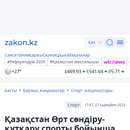
Қаз
Саясат
Әлем
Қаржы
Оқиға
Құқық
Мақалалар
#Референдум-2026
#Қазақстан мақтанышы
+27°
$
469.93
€
541.64
₽
5.71
Басты
Барлық жаңалықтар
Спорт жаңалықтары
Спорт
17:47, 07 қыркүйек 2023
Қазақстан Өрт сөндіру-
құтқару спорты бойынша