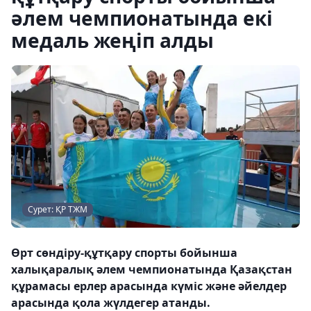
әлем чемпионатында екі
медаль жеңіп алды
Сурет: ҚР ТЖМ
Өрт сөндіру-құтқару спорты бойынша
халықаралық әлем чемпионатында Қазақстан
құрамасы ерлер арасында күміс және әйелдер
арасында қола жүлдегер атанды.