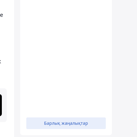
е
к
Барлық жаңалықтар