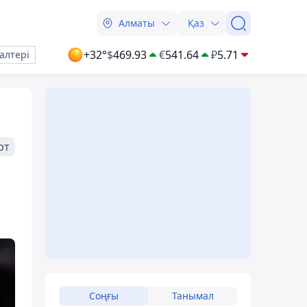
Алматы
Қаз
+32°
$
469.93
€
541.64
₽
5.71
алтері
рт
Соңғы
Танымал