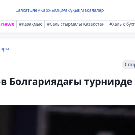
Саясат
Әлем
Қаржы
Оқиға
Құқық
Мақалалар
#Қазақмыс
#Салыстырмалы Қазақстан
#Халық бухг
тары
Спо
ов Болгариядағы турнирде