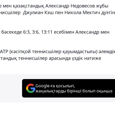
р мен қазақстандық Александр Недовесов жұбы
нисшілер Джулиан Кэш пен Никола Мектич дуэтін
бәсекеде 6:3, 3:6, 13:11 есебімен Александр мен
 АТР (кәсіпқой теннисшілер қауымдастығы) әлемді
қстандық теннисшілер арасында үздік нәтиже
Google-ға қосылып,
жаңалықтарды бірінші болып оқыңыз