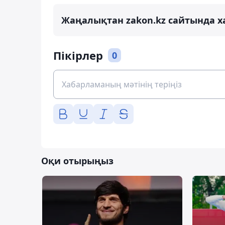
Жаңалықтан zakon.kz сайтында х
Пікірлер
0
Оқи отырыңыз