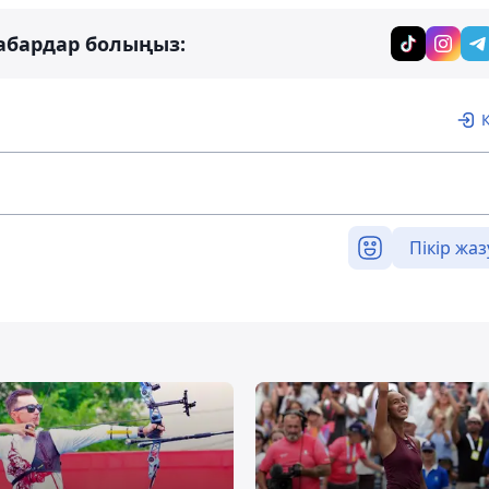
абардар болыңыз:
Пікір жаз