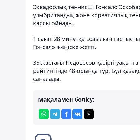
Эквадорлық теннисші Гонсало Эскоба
ұлыбритандық және хорватиялық тен
қарсы ойнады.
1 сағат 28 минутқа созылған тартысты 
Гонсало жеңіске жетті.
36 жастағы Недовесов қазіргі уақытта
рейтингінде 48-орында тұр. Бұл қаза
саналады.
Мақаламен бөлісу: