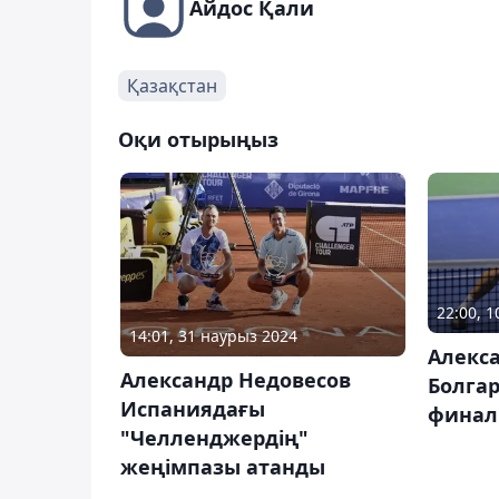
Айдос Қали
Қазақстан
Оқи отырыңыз
22:00, 
14:01, 31 наурыз 2024
Алекс
Александр Недовесов
Болга
Испаниядағы
финал
"Челленджердің"
жеңімпазы атанды