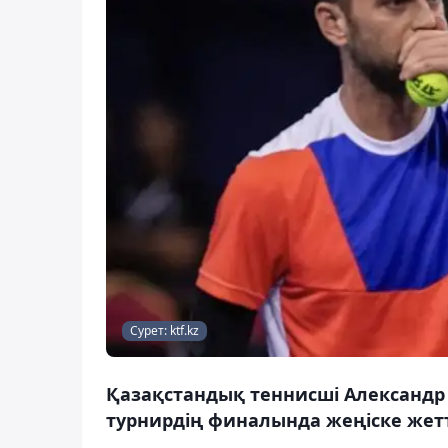
Сурет: ktf.kz
Қазақстандық теннисші Александр
турнирдің финалында жеңіске жетті