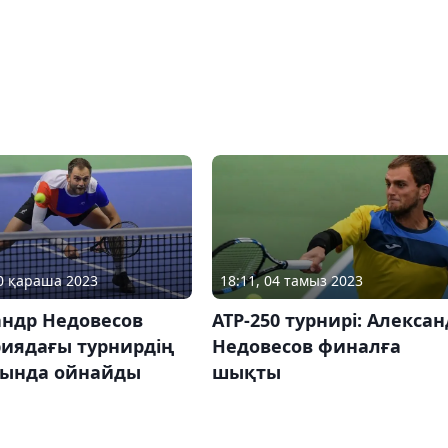
10 қараша 2023
18:11, 04 тамыз 2023
андр Недовесов
АТР-250 турнирі: Алекса
риядағы турнирдің
Недовесов финалға
ында ойнайды
шықты