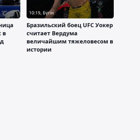
10:19, Бүгін
ница
Бразильский боец UFC Уокер
 в
считает Вердума
ад
величайшим тяжеловесом в
истории