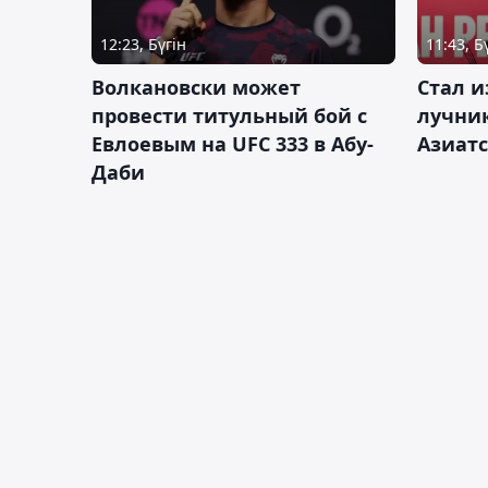
12:23, Бүгін
11:43, Б
Волкановски может
Стал и
провести титульный бой с
лучник
Евлоевым на UFC 333 в Абу-
Азиатс
Даби