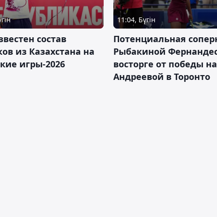
үгін
11:04, Бүгін
звестен состав
Потенциальная сопер
ов из Казахстана на
Рыбакиной Фернандес
кие игры-2026
восторге от победы н
Андреевой в Торонто