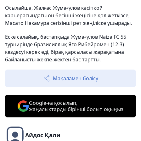
Осылайша, Жалғас Жұмағұлов кәсіпқой
карьерасындағы он бесінші жеңісіне қол жеткізсе,
Масато Накамура сегізінші рет жеңіліске ұшырады.
Еске салайық, бастапқыда Жұмағұлов Naiza FC 55
турнирінде бразилиялық Яго Рибейромен (12-3)
кездесуі керек еді, бірақ қарсыласы жарақатына
байланысты жекпе-жектен бас тартты.
Мақаламен бөлісу
Google-ға қосылып,
жаңалықтарды бірінші болып оқыңыз
Айдос Қали