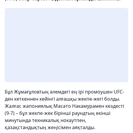
Бұл Жұмағұловтың әлемдегі ең ірі промоушен UFC-
ден кеткеннен кейінгі алғашқы жекпе-жегі болды.
Жалғас жапониялық Масато Накамурамен кездесті
(9-7) – бұл жекпе-жек бірінші раундтың екінші
минутында техникалық нокаутпен,
қазақстандықтың жеңісімен аяқталды.