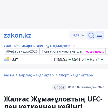
Қаз
Саясат
Әлем
Қаржы
Оқиға
Құқық
Мақалалар
#Референдум-2026
#Қазақстан мақтанышы
+33°
$
469.93
€
541.64
₽
5.71
Басты
Барлық жаңалықтар
Спорт жаңалықтары
Спорт
01:07, 07 желтоқсан 2023
Жалғас Жұмағұловтың UFC-
ден кеткеннен кейінгі