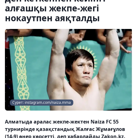
алғашқы жекпе-жегі
нокаутпен аяқталды
Сурет: instagram.com/naiza.mma
Алматыда аралас жекпе-жектен Naiza FC 55
турнирінде қазақстандық Жалғас Жұмағұлов
(14-9) өнер көрсетті, деп хабарлайды Zakon.kz.