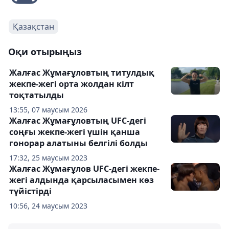
Қазақстан
Оқи отырыңыз
Жалғас Жұмағұловтың титулдық
жекпе-жегі орта жолдан кілт
тоқтатылды
13:55, 07 маусым 2026
Жалғас Жұмағұловтың UFC-дегі
соңғы жекпе-жегі үшін қанша
гонорар алатыны белгілі болды
17:32, 25 маусым 2023
Жалғас Жұмағұлов UFC-дегі жекпе-
жегі алдында қарсыласымен көз
түйістірді
10:56, 24 маусым 2023