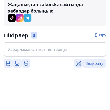
Жаңалықтан zakon.kz сайтында
хабардар болыңыз:
Пікірлер
0
Кіру
Пікір жазу