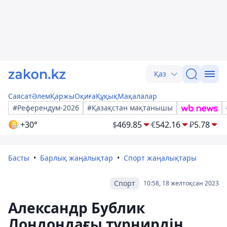
Қаз
Саясат
Әлем
Қаржы
Оқиға
Құқық
Мақалалар
#Референдум-2026
#Қазақстан мақтанышы
+30°
$
469.85
€
542.16
₽
5.78
Басты
Барлық жаңалықтар
Спорт жаңалықтары
Спорт
10:58, 18 желтоқсан 2023
Александр Бублик
Лондондағы турнирдің