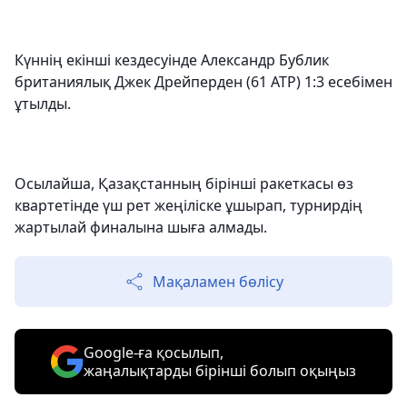
Күннің екінші кездесуінде Александр Бублик
британиялық Джек Дрейперден (61 ATP) 1:3 есебімен
ұтылды.
Осылайша, Қазақстанның бірінші ракеткасы өз
квартетінде үш рет жеңіліске ұшырап, турнирдің
жартылай финалына шыға алмады.
Мақаламен бөлісу
Google-ға қосылып,
жаңалықтарды бірінші болып оқыңыз