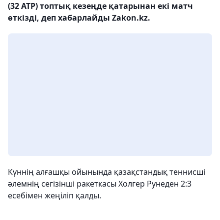
(32 ATP) топтық кезеңде қатарынан екі матч
өткізді, деп хабарлайды Zakon.kz.
Күннің алғашқы ойынында қазақстандық теннисші
әлемнің сегізінші ракеткасы Холгер Рунеден 2:3
есебімен жеңіліп қалды.