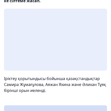
ке сілтеме жасап.
Іріктеу қорытындысы бойынша қазақстандықтар
Самира Жұмағұлова, Аяжан Яхина және Әлихан Тұяқ
бірінші орын иеленді.