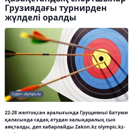
Грузиядағы турнирден
жүлделі оралды
Сурет: olympic.kz
22-28 желтоқсан аралығында Грущияныі Батуми
қаласында садақ атудан халықаралық сын
аяқталды, деп хабарлайды Zakon.kz olympic.kz-