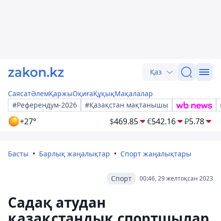
Қаз
Саясат
Әлем
Қаржы
Оқиға
Құқық
Мақалалар
#Референдум-2026
#Қазақстан мақтанышы
+27°
$
469.85
€
542.16
₽
5.78
Басты
Барлық жаңалықтар
Спорт жаңалықтары
Спорт
00:46, 29 желтоқсан 2023
Садақ атудан
қазақстандық спортшылар