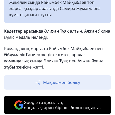
Жекелей сында Райымбек Майқыбаев топ
жарса, қыздар арасында Самира Жұмағұлова
күмісті қанағат тұтты.
Кадеттер арасында Әлихан Тұяқ алтын, Аяжан Яхина
күміс медаль иеленді.
Командалық жарыста Райымбек Майқыбаев пен
Әбдумәлік Ғаниев жеңіске жетсе, аралас
командалық сында Әлихан Тұяқ пен Аяжан Яхина
жұбы жеңіске жетті.
Мақаламен бөлісу
Google-ға қосылып,
жаңалықтарды бірінші болып оқыңыз