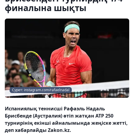
финалына шықты
Сурет: instagram.com/rafaelnadal
Испаниялық теннисші Рафаэль Надаль
Брисбенде (Аустралия) өтіп жатқан ATP 250
турнирінің екінші айналымында жеңіске жетті,
деп хабарлайды Zakon.kz.