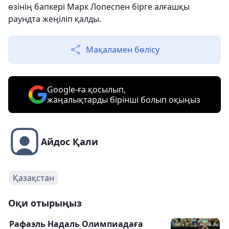
өзінің бапкері Марк Лопеспен бірге алғашқы
раундта жеңіліп қалды.
Мақаламен бөлісу
Google-ға қосылып,
жаңалықтарды бірінші болып оқыңыз
Айдос Қали
Қазақстан
Оқи отырыңыз
Рафаэль Надаль Олимпиадаға