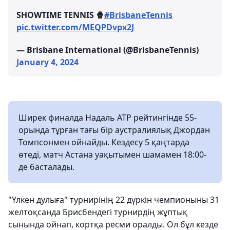
SHOWTIME TENNIS 🍿
#BrisbaneTennis
pic.twitter.com/MEQPDvpx2J
— Brisbane International (@BrisbaneTennis)
January 4, 2024
Ширек финалда Надаль ATP рейтингінде 55-
орында тұрған тағы бір аустралиялық Джордан
Томпсонмен ойнайды. Кездесу 5 қаңтарда
өтеді, матч Астана уақытымен шамамен 18:00-
де басталады.
"Үлкен дулыға" турнирінің 22 дүркін чемпионыны 31
желтоқсанда Брисбендегі турнирдің жұптық
сынында ойнап, кортқа ресми оралды. Ол бұл кезде