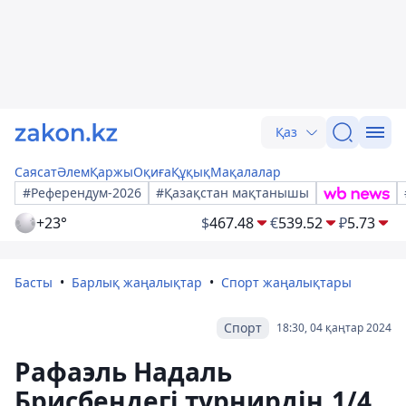
Қаз
Саясат
Әлем
Қаржы
Оқиға
Құқық
Мақалалар
#Референдум-2026
#Қазақстан мақтанышы
+23°
$
467.48
€
539.52
₽
5.73
Басты
Барлық жаңалықтар
Спорт жаңалықтары
Спорт
18:30, 04 қаңтар 2024
Рафаэль Надаль
Брисбендегі турнирдің 1/4