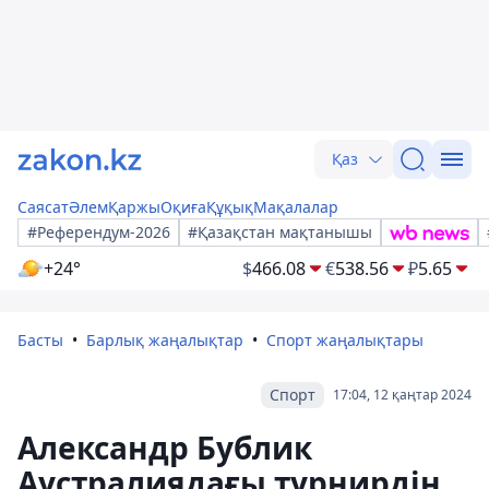
Қаз
Саясат
Әлем
Қаржы
Оқиға
Құқық
Мақалалар
#Референдум-2026
#Қазақстан мақтанышы
+24°
$
466.08
€
538.56
₽
5.65
Басты
Барлық жаңалықтар
Спорт жаңалықтары
Спорт
17:04, 12 қаңтар 2024
Александр Бублик
Аустралиядағы турнирдің