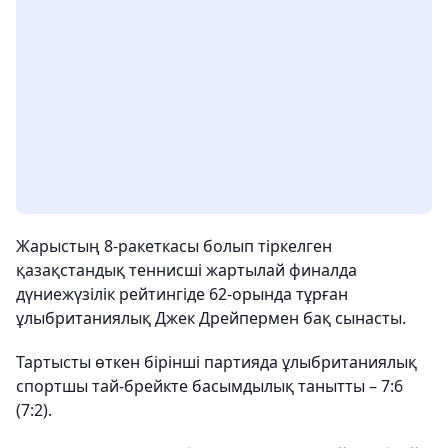
Жарыстың 8-ракеткасы болып тіркелген
қазақстандық теннисші жартылай финалда
дүниежүзілік рейтингіде 62-орында тұрған
ұлыбританиялық Джек Дрейпермен бақ сынасты.
Тартысты өткен бірінші партияда ұлыбританиялық
спортшы тай-брейкте басымдылық танытты – 7:6
(7:2).