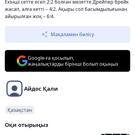
Екінші сетте есеп 2:2 болған мезетте Дрейпер брейк
жасап, алға кетті – 4:2. Ақыры сол басымдылығынан
айырылған жоқ – 6:4.
Мақаламен бөлісу
Google-ға қосылып,
жаңалықтарды бірінші болып оқыңыз
Айдос Қали
Қазақстан
Оқи отырыңыз