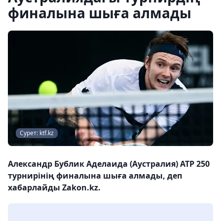
финалына шыға алмады
Сурет: ktf.kz
Александр Бублик Аделаида (Аустралия) ATP 250
турнирінің финалына шыға алмады, деп
хабарлайды Zakon.kz.