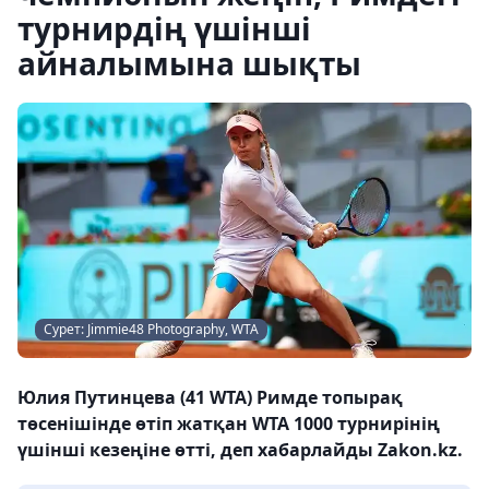
турнирдің үшінші
айналымына шықты
Сурет: Jimmie48 Photography, WTA
Юлия Путинцева (41 WTA) Римде топырақ
төсенішінде өтіп жатқан WTA 1000 турнирінің
үшінші кезеңіне өтті, деп хабарлайды Zakon.kz.