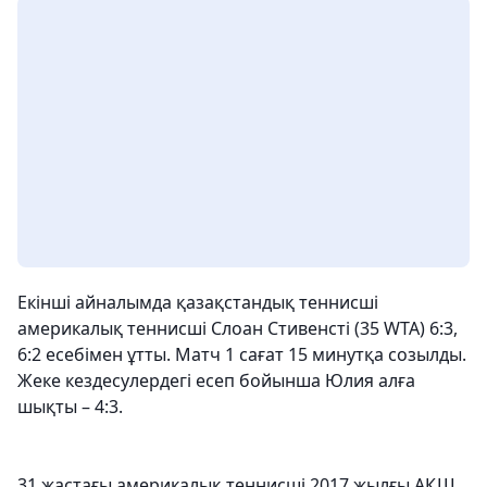
Екінші айналымда қазақстандық теннисші
америкалық теннисші Слоан Стивенсті (35 WTA) 6:3,
6:2 есебімен ұтты. Матч 1 сағат 15 минутқа созылды.
Жеке кездесулердегі есеп бойынша Юлия алға
шықты – 4:3.
31 жастағы америкалық теннисші 2017 жылғы АҚШ