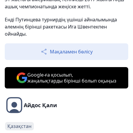
ашық чемпионатында жеңіске жетті.
Енді Путинцева турнирдің үшінші айналымында
әлемнің бірінші ракеткасы Ига Швентекпен
ойнайды.
Мақаламен бөлісу
Google-ға қосылып,
жаңалықтарды бірінші болып оқыңыз
Айдос Қали
Қазақстан