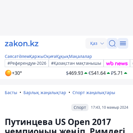
Қаз
Саясат
Әлем
Қаржы
Оқиға
Құқық
Мақалалар
#Референдум-2026
#Қазақстан мақтанышы
+30°
$
469.93
€
541.64
₽
5.71
Басты
Барлық жаңалықтар
Спорт жаңалықтары
Спорт
17:43, 10 мамыр 2024
Путинцева US Open 2017
чемпионын жеңіп, Римдегі