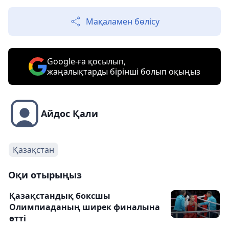
Мақаламен бөлісу
Google-ға қосылып,
жаңалықтарды бірінші болып оқыңыз
Айдос Қали
Қазақстан
Оқи отырыңыз
Қазақстандық боксшы
Олимпиаданың ширек финалына
өтті