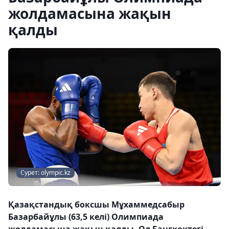
жолдамасына жақын
қалды
Сурет: olympic.kz
Қазақстандық боксшы Мұхаммедсабыр
Базарбайұлы (63,5 келі) Олимпиада