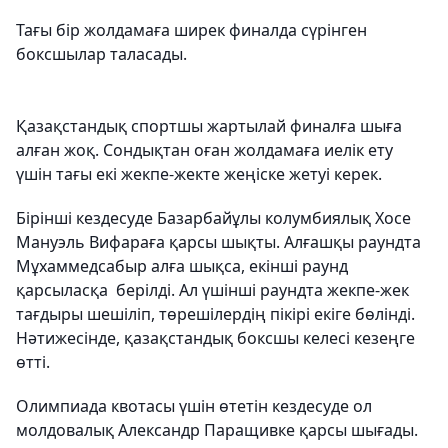
Тағы бір жолдамаға ширек финалда сүрінген
боксшылар таласады.
Қазақстандық спортшы жартылай финалға шыға
алған жоқ. Сондықтан оған жолдамаға иелік ету
үшін тағы екі жекпе-жекте жеңіске жетуі керек.
Бірінші кездесуде Базарбайұлы колумбиялық Хосе
Мануэль Вифараға қарсы шықты. Алғашқы раундта
Мұхаммедсабыр алға шықса, екінші раунд
қарсыласқа берілді. Ал үшінші раундта жекпе-жек
тағдыры шешіліп, төрешілердің пікірі екіге бөлінді.
Нәтижесінде, қазақстандық боксшы келесі кезеңге
өтті.
Олимпиада квотасы үшін өтетін кездесуде ол
молдовалық Александр Паращивке қарсы шығады.