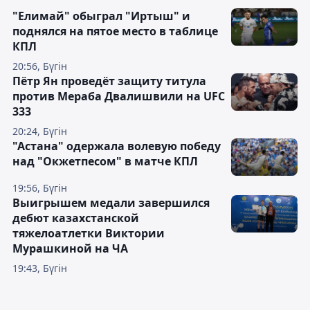
"Елимай" обыграл "Иртыш" и
поднялся на пятое место в таблице
КПЛ
20:56, Бүгін
Пётр Ян проведёт защиту титула
против Мераба Двалишвили на UFC
333
20:24, Бүгін
"Астана" одержала волевую победу
над "Окжетпесом" в матче КПЛ
19:56, Бүгін
Выигрышем медали завершился
дебют казахстанской
тяжелоатлетки Виктории
Мурашкиной на ЧА
19:43, Бүгін