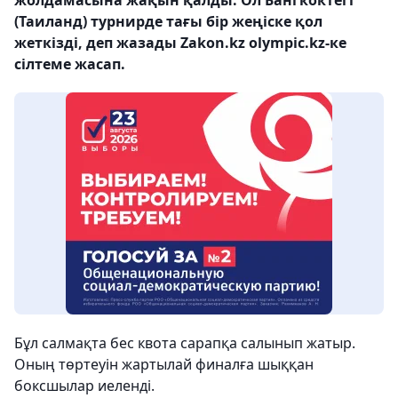
жолдамасына жақын қалды. Ол Бангкоктегі
(Таиланд) турнирде тағы бір жеңіске қол
жеткізді, деп жазады Zakon.kz olympic.kz-ке
сілтеме жасап.
Бұл салмақта бес квота сарапқа салынып жатыр.
Оның төртеуін жартылай финалға шыққан
боксшылар иеленді.