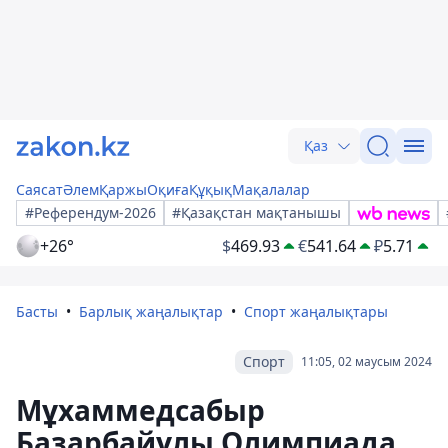
Қаз
Саясат
Әлем
Қаржы
Оқиға
Құқық
Мақалалар
#Референдум-2026
#Қазақстан мақтанышы
+26°
$
469.93
€
541.64
₽
5.71
Басты
Барлық жаңалықтар
Спорт жаңалықтары
Спорт
11:05, 02 маусым 2024
Мұхаммедсабыр
Базарбайұлы Олимпиада